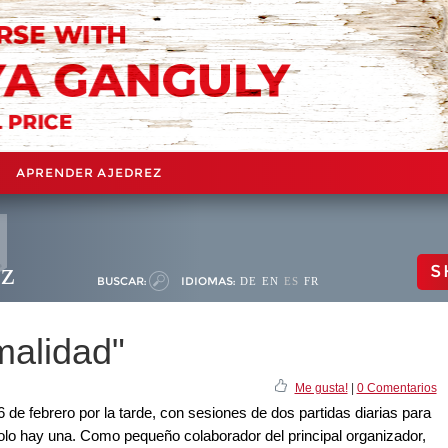
APRENDER AJEDREZ
ez
S
BUSCAR:
IDIOMAS:
DE
EN
ES
FR
malidad"
Me gusta!
|
0 Comentarios
6 de febrero por la tarde, con sesiones de dos partidas diarias para
solo hay una. Como pequeño colaborador del principal organizador,