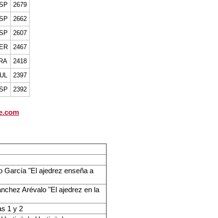
SP
2679
SP
2662
SP
2607
ER
2467
RA
2418
UL
2397
SP
2392
se.com
o García "El ajedrez enseña a
nchez Arévalo "El ajedrez en la
as 1 y 2