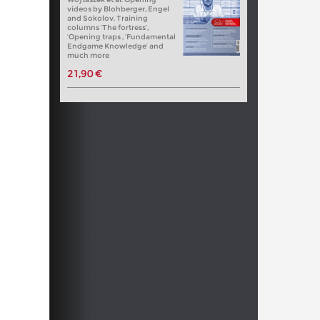
videos by Blohberger, Engel
and Sokolov. Training
columns ‘The fortress’,
‘Opening traps , ‘Fundamental
Endgame Knowledge’ and
much more
21,90 €