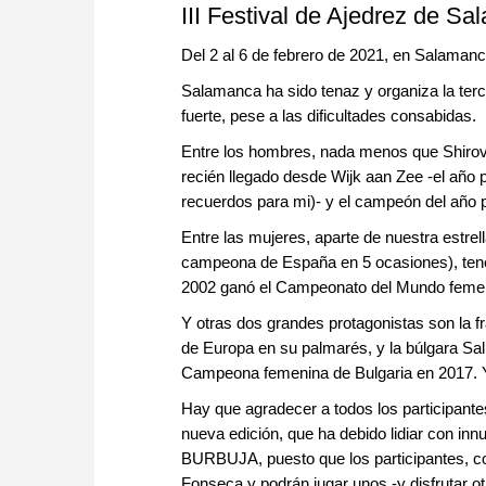
III Festival de Ajedrez de S
Del 2 al 6 de febrero de 2021, en Salaman
Salamanca ha sido tenaz y organiza la ter
fuerte, pese a las dificultades consabidas.
Entre los hombres, nada menos que Shirov, 
recién llegado desde Wijk aan Zee -el año 
recuerdos para mi)- y el campeón del año 
Entre las mujeres, aparte de nuestra est
campeona de España en 5 ocasiones), tene
2002 ganó el Campeonato del Mundo femen
Y otras dos grandes protagonistas son la
de Europa en su palmarés, y la búlgara S
Campeona femenina de Bulgaria en 2017. 
Hay que agradecer a todos los participante
nueva edición, que ha debido lidiar con inn
BURBUJA, puesto que los participantes, co
Fonseca y podrán jugar unos -y disfrutar o