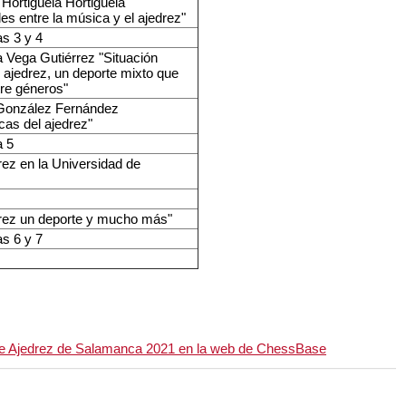
 Hortigüela Hortigüela
es entre la música y el ajedrez"
as 3 y 4
 Vega Gutiérrez "Situación
l ajedrez, un deporte mixto que
tre géneros"
 González Fernández
cas del ajedrez"
a 5
ez en la Universidad de
rez un deporte y mucho más"
as 6 y 7
l de Ajedrez de Salamanca 2021 en la web de ChessBase