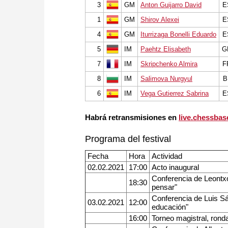
3
GM
Anton Guijarro David
E
1
GM
Shirov Alexei
E
4
GM
Iturrizaga Bonelli Eduardo
E
5
IM
Paehtz Elisabeth
G
7
IM
Skripchenko Almira
F
8
IM
Salimova Nurgyul
B
6
IM
Vega Gutierrez Sabrina
E
Habrá retransmisiones en
live.chessba
Programa del festival
Fecha
Hora
Actividad
02.02.2021
17:00
Acto inaugural
Conferencia de Leontx
18:30
pensar"
Conferencia de Luis Sá
03.02.2021
12:00
educación"
16:00
Torneo magistral, rond