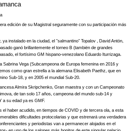
alamanca
ca
cera edición de su Magistral seguramente con su participación más
ya instalado en la ciudad, el "salmantino" Topalov , David Antón,
pasado ganó brillantemente el torneo B (también de grandes
pasado, el fortísimo GM hispano-venezolano Eduardo Iturrizaga.
rella Sabrina Vega (Subcampeona de Europa femenina en 2016 y
mos como gran estrella a la alemana Elisabeth Paethz, que en
ino Sub-18, y en 2005 el mundial Sub-20.
 francesa Almira Skripchenko, Gran maestra y con un Campeonato
alimova, de tan solo 17 años, campeona del mundo sub-14 y
Y a su edad ya es GMF.
s el haber acudido, en tiempos de COVID y de tercera ola, a esta
umerables dificultades protocolarias y que estrenará una verdadera
nferenciantes y periodistas van a permanecer alojados en el
tros- en uno de los salones más bonitos de este singular palacio