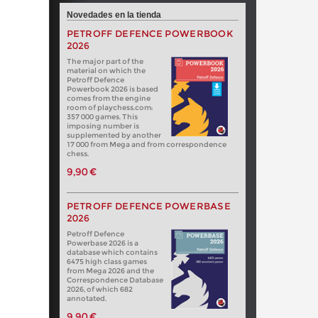
Novedades en la tienda
PETROFF DEFENCE POWERBOOK
2026
The major part of the
material on which the
Petroff Defence
Powerbook 2026 is based
comes from the engine
room of playchess.com:
357 000 games. This
imposing number is
supplemented by another
17 000 from Mega and from correspondence
chess.
9,90 €
PETROFF DEFENCE POWERBASE
2026
Petroff Defence
Powerbase 2026 is a
database which contains
6475 high class games
from Mega 2026 and the
Correspondence Database
2026, of which 682
annotated.
9,90 €