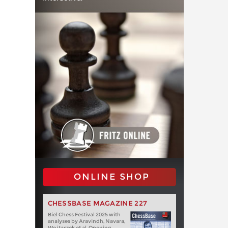
ONLINE SHOP
CHESSBASE MAGAZINE 227
Biel Chess Festival 2025 with
analyses by Aravindh, Navara,
Wojtaszek et al. Opening