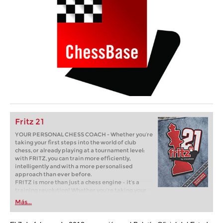
Fritz 21
YOUR PERSONAL CHESS COACH - Whether you’re
taking your first steps into the world of club
chess, or already playing at a tournament level:
with FRITZ, you can train more efficiently,
intelligently and with a more personalised
approach than ever before.
FRITZ is more than just a chess engine – it’s a
training revolution! Whether you’re taking your
first steps into the world of club chess, or already
Más...
playing at a tournament level: with FRITZ, you can
train more efficiently, intelligently and with a
more personalised approach than ever before.