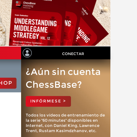
CONECTAR
¿Aún sin cuenta
ChessBase?
HOP
INFÓRMESE >
Todos los vídeos de entrenamiento de
la serie "60 minutes" disponibles en
Internet, con Daniel King, Lawrence
Trent, Rustam Kasimdzhanov, etc.