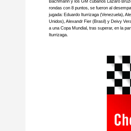
Bachmann y los GM cubanos Lázaro Bruzón 
rondas con 8 puntos, se fueron al desemp
jugada: Eduardo Iturrizaga (Venezuela), A
Unidos), Alexandr Fier (Brasil) y Deivy Vera
a una Copa Mundial, tras superar, en la pa
Iturrizaga.