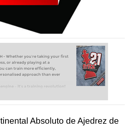
Whether you’re taking your first
ss, or already playing at a
ou can train more efficiently,
personalised approach than ever
engine – it’s a training revolution!
t steps into the world of club chess,
ent level: with FRITZ, you can train
 and with a more personalised
inental Absoluto de Ajedrez de