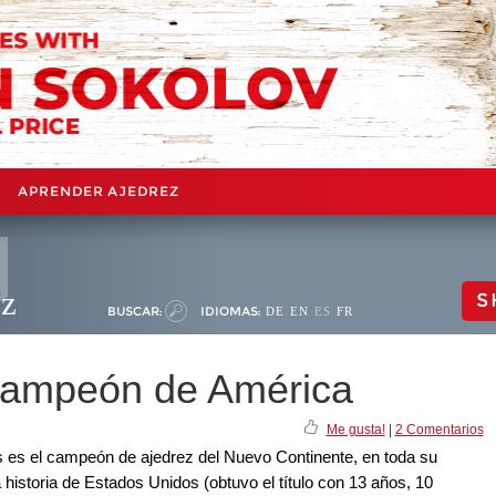
APRENDER AJEDREZ
ez
S
BUSCAR:
IDIOMAS:
DE
EN
ES
FR
campeón de América
Me gusta!
|
2 Comentarios
 es el campeón de ajedrez del Nuevo Continente, en toda su
historia de Estados Unidos (obtuvo el título con 13 años, 10