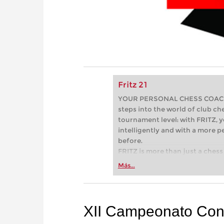
Fritz 21
YOUR PERSONAL CHESS COACH - 
steps into the world of club che
tournament level: with FRITZ, y
intelligently and with a more 
before.
FRITZ is more than just a chess 
Whether you’re taking your firs
Más...
or already playing at a tournam
more efficiently, intelligently
approach than ever before.
XII Campeonato Cont