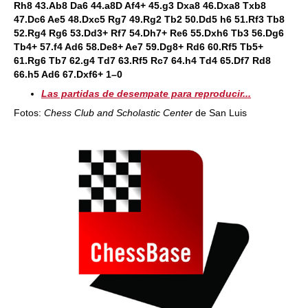
Rh8 43.Ab8 Da6 44.a8D Af4+ 45.g3 Dxa8 46.Dxa8 Txb8
47.Dc6 Ae5 48.Dxc5 Rg7 49.Rg2 Tb2 50.Dd5 h6 51.Rf3 Tb8
52.Rg4 Rg6 53.Dd3+ Rf7 54.Dh7+ Re6 55.Dxh6 Tb3 56.Dg6
Tb4+ 57.f4 Ad6 58.De8+ Ae7 59.Dg8+ Rd6 60.Rf5 Tb5+
61.Rg6 Tb7 62.g4 Td7 63.Rf5 Rc7 64.h4 Td4 65.Df7 Rd8
66.h5 Ad6 67.Dxf6+ 1–0
Las partidas de desempate para reproducir...
Fotos:
Chess Club and Scholastic Center
de San Luis