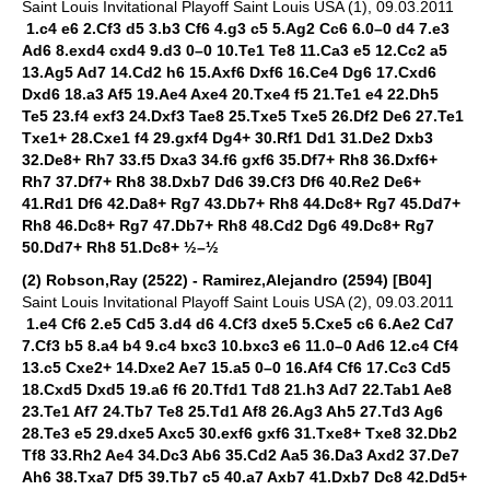
Saint Louis Invitational Playoff Saint Louis USA (1), 09.03.2011
1.c4 e6 2.Cf3 d5 3.b3 Cf6 4.g3 c5 5.Ag2 Cc6 6.0–0 d4 7.e3
Ad6 8.exd4 cxd4 9.d3 0–0 10.Te1 Te8 11.Ca3 e5 12.Cc2 a5
13.Ag5 Ad7 14.Cd2 h6 15.Axf6 Dxf6 16.Ce4 Dg6 17.Cxd6
Dxd6 18.a3 Af5 19.Ae4 Axe4 20.Txe4 f5 21.Te1 e4 22.Dh5
Te5 23.f4 exf3 24.Dxf3 Tae8 25.Txe5 Txe5 26.Df2 De6 27.Te1
Txe1+ 28.Cxe1 f4 29.gxf4 Dg4+ 30.Rf1 Dd1 31.De2 Dxb3
32.De8+ Rh7 33.f5 Dxa3 34.f6 gxf6 35.Df7+ Rh8 36.Dxf6+
Rh7 37.Df7+ Rh8 38.Dxb7 Dd6 39.Cf3 Df6 40.Re2 De6+
41.Rd1 Df6 42.Da8+ Rg7 43.Db7+ Rh8 44.Dc8+ Rg7 45.Dd7+
Rh8 46.Dc8+ Rg7 47.Db7+ Rh8 48.Cd2 Dg6 49.Dc8+ Rg7
50.Dd7+ Rh8 51.Dc8+ ½–½
(2) Robson,Ray (2522) - Ramirez,Alejandro (2594) [B04]
Saint Louis Invitational Playoff Saint Louis USA (2), 09.03.2011
1.e4 Cf6 2.e5 Cd5 3.d4 d6 4.Cf3 dxe5 5.Cxe5 c6 6.Ae2 Cd7
7.Cf3 b5 8.a4 b4 9.c4 bxc3 10.bxc3 e6 11.0–0 Ad6 12.c4 Cf4
13.c5 Cxe2+ 14.Dxe2 Ae7 15.a5 0–0 16.Af4 Cf6 17.Cc3 Cd5
18.Cxd5 Dxd5 19.a6 f6 20.Tfd1 Td8 21.h3 Ad7 22.Tab1 Ae8
23.Te1 Af7 24.Tb7 Te8 25.Td1 Af8 26.Ag3 Ah5 27.Td3 Ag6
28.Te3 e5 29.dxe5 Axc5 30.exf6 gxf6 31.Txe8+ Txe8 32.Db2
Tf8 33.Rh2 Ae4 34.Dc3 Ab6 35.Cd2 Aa5 36.Da3 Axd2 37.De7
Ah6 38.Txa7 Df5 39.Tb7 c5 40.a7 Axb7 41.Dxb7 Dc8 42.Dd5+