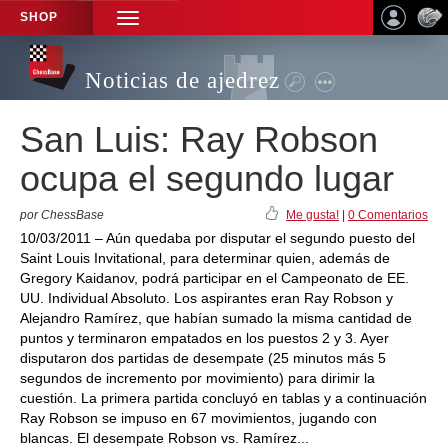
SHOP
TOGGLE
NAVIGATION
Noticias de ajedrez
San Luis: Ray Robson
ocupa el segundo lugar
por ChessBase
Me gusta!
|
0 Comentarios
10/03/2011 – Aún quedaba por disputar el segundo puesto del
Saint Louis Invitational, para determinar quien, además de
Gregory Kaidanov, podrá participar en el Campeonato de EE.
UU. Individual Absoluto. Los aspirantes eran Ray Robson y
Alejandro Ramírez, que habían sumado la misma cantidad de
puntos y terminaron empatados en los puestos 2 y 3. Ayer
disputaron dos partidas de desempate (25 minutos más 5
segundos de incremento por movimiento) para dirimir la
cuestión. La primera partida concluyó en tablas y a continuación
Ray Robson se impuso en 67 movimientos, jugando con
blancas. El desempate Robson vs. Ramírez...