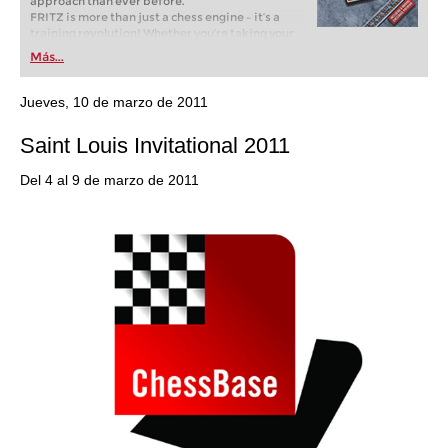
approach than ever before.
FRITZ is more than just a chess engine – it’s a
training revolution! Whether you’re taking your
first steps into the world of club chess, or already
Más...
playing at a tournament level: with FRITZ, you can
train more efficiently, intelligently and with a
more personalised approach than ever before.
Jueves, 10 de marzo de 2011
Saint Louis Invitational 2011
Del 4 al 9 de marzo de 2011