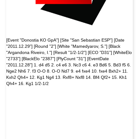
[Event "Donostia KO GpA"] [Site "San Sebastian ESP"] [Date
"2011.12.29"] [Round "2"] [White "Mamedyarov, S."] [Black
"Argandona Riveiro, I."] [Result "1/2-1/2"] [ECO "D31"] [WhiteElo
"2733"] [BlackElo "2387"] [PlyCount "31"] [EventDate
"2011.12.28"] 1. d4 d5 2. c4 e6 3. Nc3 c6 4. e3 Bd6 5. Bd3 f5 6.
Nge2 Nh6 7. f3 O-O 8. O-O Nd7 9. e4 fxe4 10. fxe4 Bxh2+ 11.
Kxh2 Qh4+ 12. Kg1 Ng4 13. Rxf8+ Nxf8 14. Bf4 Qf2+ 15. Kh1
Qh4+ 16. Kg1 1/2-1/2