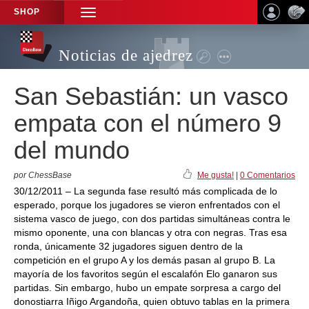
SHOP
TOGGLE
NAVIGATION
Noticias de ajedrez
San Sebastián: un vasco
empata con el número 9
del mundo
por ChessBase
Me gusta!
|
0 Comentarios
30/12/2011 – La segunda fase resultó más complicada de lo
esperado, porque los jugadores se vieron enfrentados con el
sistema vasco de juego, con dos partidas simultáneas contra le
mismo oponente, una con blancas y otra con negras. Tras esa
ronda, únicamente 32 jugadores siguen dentro de la
competición en el grupo A y los demás pasan al grupo B. La
mayoría de los favoritos según el escalafón Elo ganaron sus
partidas. Sin embargo, hubo un empate sorpresa a cargo del
donostiarra Iñigo Argandoña, quien obtuvo tablas en la primera