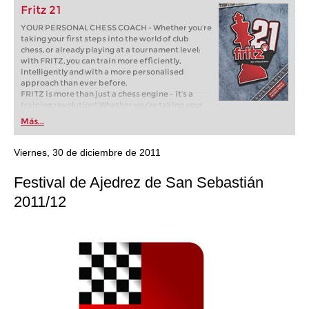
Fritz 21
YOUR PERSONAL CHESS COACH - Whether you’re
taking your first steps into the world of club
chess, or already playing at a tournament level:
with FRITZ, you can train more efficiently,
intelligently and with a more personalised
approach than ever before.
FRITZ is more than just a chess engine – it’s a
training revolution! Whether you’re taking your
first steps into the world of club chess, or already
Más...
playing at a tournament level: with FRITZ, you can
train more efficiently, intelligently and with a
more personalised approach than ever before.
Viernes, 30 de diciembre de 2011
Festival de Ajedrez de San Sebastián
2011/12