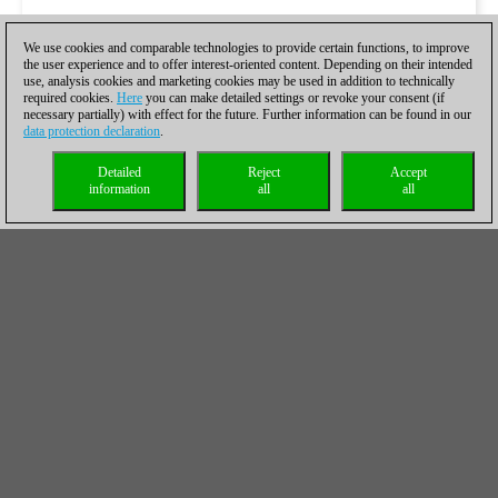
We use cookies and comparable technologies to provide certain functions, to improve
the user experience and to offer interest-oriented content. Depending on their intended
use, analysis cookies and marketing cookies may be used in addition to technically
required cookies.
Here
you can make detailed settings or revoke your consent (if
necessary partially) with effect for the future. Further information can be found in our
data protection declaration
.
Detailed
Reject
Accept
information
all
all