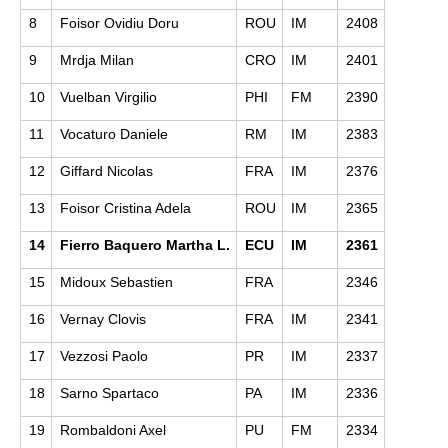
8
Foisor Ovidiu Doru
ROU
IM
2408
9
Mrdja Milan
CRO
IM
2401
10
Vuelban Virgilio
PHI
FM
2390
11
Vocaturo Daniele
RM
IM
2383
12
Giffard Nicolas
FRA
IM
2376
13
Foisor Cristina Adela
ROU
IM
2365
14
Fierro Baquero Martha L.
ECU
IM
2361
15
Midoux Sebastien
FRA
2346
16
Vernay Clovis
FRA
IM
2341
17
Vezzosi Paolo
PR
IM
2337
18
Sarno Spartaco
PA
IM
2336
19
Rombaldoni Axel
PU
FM
2334