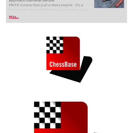
approach than ever before.
FRITZ is more than just a chess engine – it’s a
training revolution! Whether you’re taking your
first steps into the world of club chess, or already
Más...
playing at a tournament level: with FRITZ, you can
train more efficiently, intelligently and with a
more personalised approach than ever before.