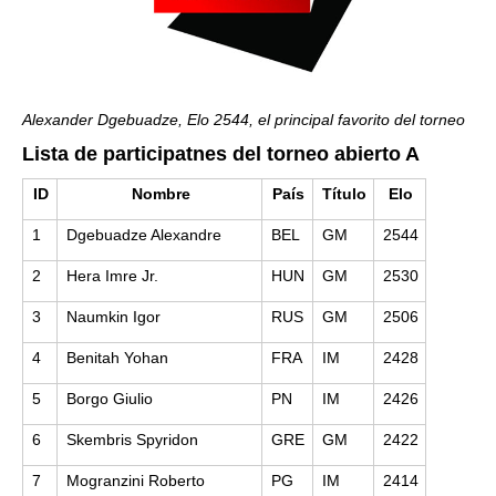
Alexander Dgebuadze, Elo 2544, el principal favorito del torneo
Lista de participatnes del torneo abierto A
ID
Nombre
País
Título
Elo
1
Dgebuadze Alexandre
BEL
GM
2544
2
Hera Imre Jr.
HUN
GM
2530
3
Naumkin Igor
RUS
GM
2506
4
Benitah Yohan
FRA
IM
2428
5
Borgo Giulio
PN
IM
2426
6
Skembris Spyridon
GRE
GM
2422
7
Mogranzini Roberto
PG
IM
2414