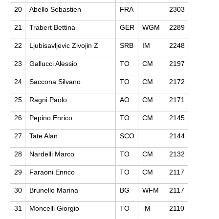
20
Abello Sebastien
FRA
2303
21
Trabert Bettina
GER
WGM
2289
22
Ljubisavljevic Zivojin Z
SRB
IM
2248
23
Gallucci Alessio
TO
CM
2197
24
Saccona Silvano
TO
CM
2172
25
Ragni Paolo
AO
CM
2171
26
Pepino Enrico
TO
CM
2145
27
Tate Alan
SCO
2144
28
Nardelli Marco
TO
CM
2132
29
Faraoni Enrico
TO
CM
2117
30
Brunello Marina
BG
WFM
2117
31
Moncelli Giorgio
TO
-M
2110