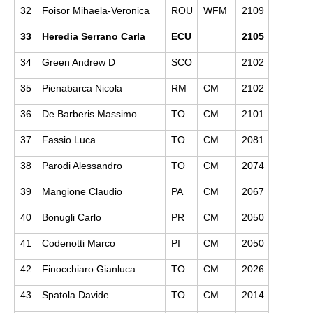
32
Foisor Mihaela-Veronica
ROU
WFM
2109
33
Heredia Serrano Carla
ECU
2105
34
Green Andrew D
SCO
2102
35
Pienabarca Nicola
RM
CM
2102
36
De Barberis Massimo
TO
CM
2101
37
Fassio Luca
TO
CM
2081
38
Parodi Alessandro
TO
CM
2074
39
Mangione Claudio
PA
CM
2067
40
Bonugli Carlo
PR
CM
2050
41
Codenotti Marco
PI
CM
2050
42
Finocchiaro Gianluca
TO
CM
2026
43
Spatola Davide
TO
CM
2014