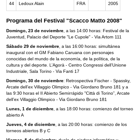
44
Ledoux Alain
FRA
2005
Programa del Festival "Scacco Matto 2008"
Domingo, 23 de noviembre
, a las 14:00 horas: Festival de la
Juventud, Palacio del Deporte "Le Cupole" - Via Artom 111
Sábado 29 de noviembre
, a las 16:00 horas: simultánea
inaugural con el GM Fabiano Caruana con personajes
conocidas del mundo de la economía, de la política, de la
cultura y del deporte. L’Agorà - Centro Congressi dell’Unione
Industriale, Sala Torino - Via Fanti 17
Domingo, 30 de noviembre
: Retrospectiva Fischer - Spassky,
Arcate dell’ex Villaggio Olimpico - Via Giordano Bruno 181 y a
las 9:30 horas el II Abierto Semirrápido "Città di Torino”, Arcate
dell’ex Villaggio Olimpico - Via Giordano Bruno 181
Lunes, 1 de diciembre
, a las 18:00 horas: comienzo del torneo
abierto A
Jueves, 4 de diciembre
, a las 20:00 horas: comienzo de los
torneos abiertos B y C
Viernes, 5 de diciembre
: duelo de ajedrez informático y