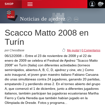
SHOP
TOGGLE
NAVIGATION
Noticias de ajedrez
Scacco Matto 2008 en
Turín
por ChessBase
Me gusta!
|
0 Comentarios
06/12/2008 – Entre el 23 de noviembre de 2008 y el 22 de
enero de 2009 se celebra el Festival de Ajedrez "Scacco Matto
2008" en Turín (Italia) con diferentes actividades (torneos
semirrápidos, abiertos A, B, C, D, ajedrez y cine, etc.) Como
acto inaugural, el joven gran maestro italiano Fabiano Caruana
dio unas simultáneas contra 24 jugadores, ganando 20 partidas,
empatando 2 y perdiendo otras 2. En el torneo abierto del grupo
A, que comenzó el 1 de diciembre, junto a diferentes jugadores
italianos, también participan las jugadoras ecuatorianas Martha
Fierro y Carla Heredia que también habían jugado en la
Olimpiada de Dresde. Fotos y programa...