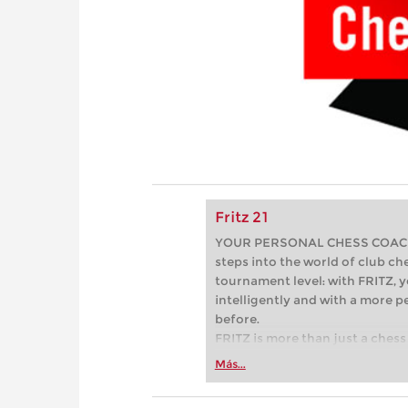
Fritz 21
YOUR PERSONAL CHESS COACH - 
steps into the world of club che
tournament level: with FRITZ, y
intelligently and with a more 
before.
FRITZ is more than just a chess 
Whether you’re taking your firs
Más...
or already playing at a tournam
more efficiently, intelligently