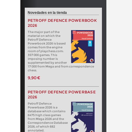
Novedades en la tienda
PETROFF DEFENCE POWERBOOK
2026
The major part of the
material on which the
Petroff Defence
Powerbook 2026 is based
comes from the engine
room of playchess.com:
357 000 games. This
imposing number is
supplemented by another
17 000 from Mega and from correspondence
chess.
9,90 €
PETROFF DEFENCE POWERBASE
2026
Petroff Defence
Powerbase 2026 is a
database which contains
6475 high class games
from Mega 2026 and the
Correspondence Database
2026, of which 682
annotated.