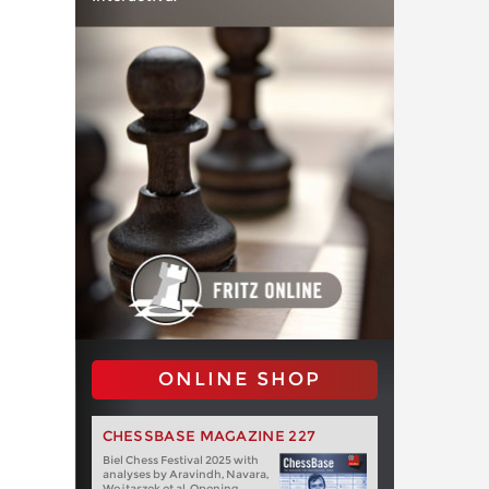
ONLINE SHOP
CHESSBASE MAGAZINE 227
Biel Chess Festival 2025 with
analyses by Aravindh, Navara,
Wojtaszek et al. Opening