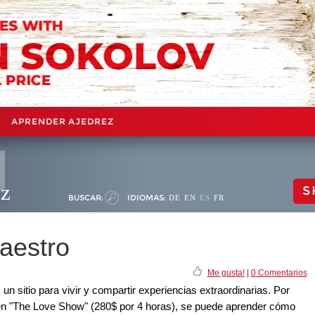
APRENDER AJEDREZ
ez
S
BUSCAR:
IDIOMAS:
DE
EN
ES
FR
aestro
Me gusta!
|
0 Comentarios
n sitio para vivir y compartir experiencias extraordinarias. Por
 en "The Love Show" (280$ por 4 horas), se puede aprender cómo