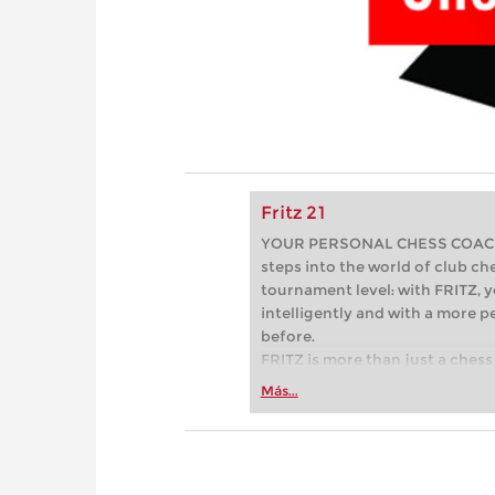
Fritz 21
YOUR PERSONAL CHESS COACH - 
steps into the world of club che
tournament level: with FRITZ, y
intelligently and with a more 
before.
FRITZ is more than just a chess 
Whether you’re taking your firs
Más...
or already playing at a tournam
more efficiently, intelligently
approach than ever before.