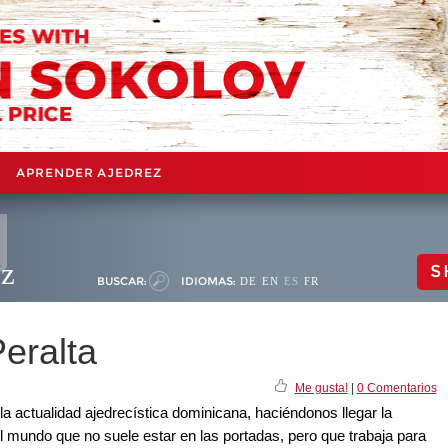
APRENDER AJEDREZ
ez
S
BUSCAR:
IDIOMAS:
DE
EN
ES
FR
eralta
Me gusta!
|
0 Comentarios
 actualidad ajedrecística dominicana, haciéndonos llegar la
el mundo que no suele estar en las portadas, pero que trabaja para