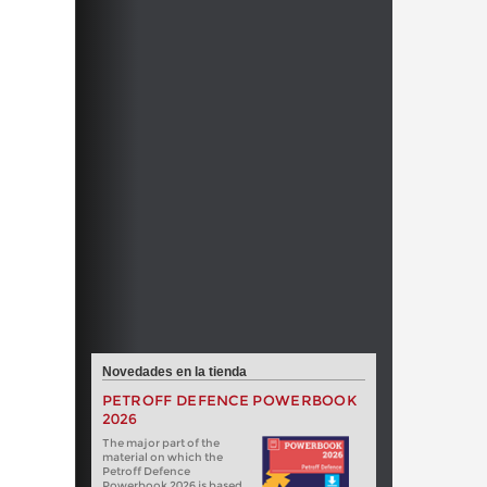
Novedades en la tienda
PETROFF DEFENCE POWERBOOK
2026
The major part of the
material on which the
Petroff Defence
Powerbook 2026 is based