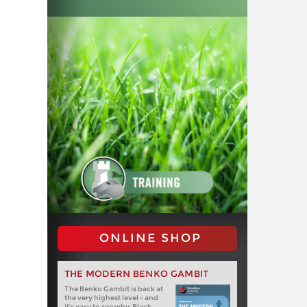
ONLINE SHOP
THE MODERN BENKO GAMBIT
The Benko Gambit is back at
the very highest level - and
it's easy to see why. Black