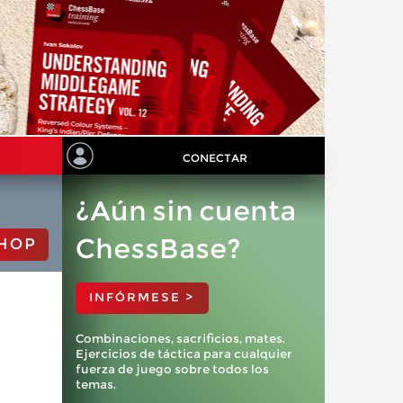
CONECTAR
¿Aún sin cuenta
ChessBase?
HOP
INFÓRMESE >
Combinaciones, sacrificios, mates.
Ejercicios de táctica para cualquier
fuerza de juego sobre todos los
temas.