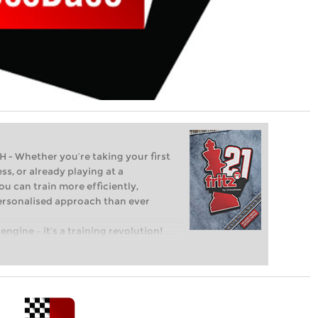
Whether you’re taking your first
ss, or already playing at a
ou can train more efficiently,
personalised approach than ever
engine – it’s a training revolution!
t steps into the world of club chess,
ent level: with FRITZ, you can train
 and with a more personalised