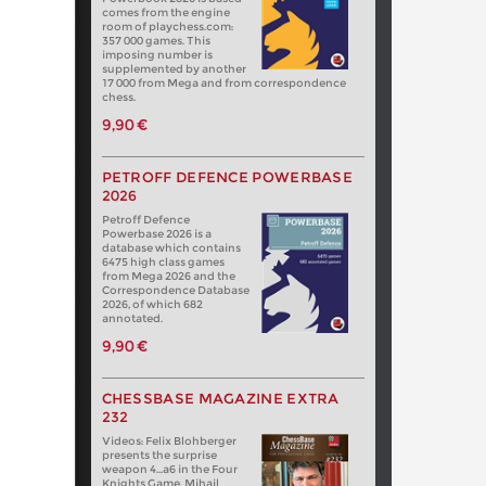
comes from the engine
room of playchess.com:
357 000 games. This
imposing number is
supplemented by another
17 000 from Mega and from correspondence
chess.
9,90 €
PETROFF DEFENCE POWERBASE
2026
Petroff Defence
Powerbase 2026 is a
database which contains
6475 high class games
from Mega 2026 and the
Correspondence Database
2026, of which 682
annotated.
9,90 €
CHESSBASE MAGAZINE EXTRA
232
Videos: Felix Blohberger
presents the surprise
weapon 4…a6 in the Four
Knights Game. Mihail