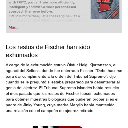
with FRITZ, you can train more efficiently,
intelligently and with a more personalised
approach than ever before.
FRITZ is more than just a chess engine – it’s a
training revolution! Whether you’re taking your
first steps into the world of club chess, or already
Más...
playing at a tournament level: with FRITZ, you can
train more efficiently, intelligently and with a
more personalised approach than ever before.
Los restos de Fischer han sido
exhumados
A cargo de la exhumación estuvo Ólafur Helgi Kjartansson, el
aguacil del Selfoss, donde fue enterrado Fischer. "Debe hacerse
para dar cumplimiento a la orden del Tribunal Supremo", dijo
cuando se le preguntó si estaba preparado para desenterrar al
genio del ajedrez. El Tribunal Supremo islandés había resuelto
el mes pasado que los restos de Fischer fuesen exhumados
para obtener muestras biológicas que pudieran probar si es el
padre de Jinky Young, cuya madre Marylin había mantenido
una relación con el campeón de ajedrez retirado.