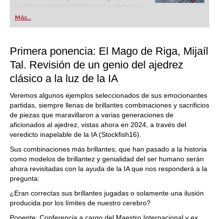
training revolution! Whether you’re taking your
first steps into the world of club chess, or already
Más...
playing at a tournament level: with FRITZ, you can
train more efficiently, intelligently and with a
more personalised approach than ever before.
Primera ponencia: El Mago de Riga, Mijaíl
Tal. Revisión de un genio del ajedrez
clásico a la luz de la IA
Veremos algunos ejemplos seleccionados de sus emocionantes
partidas, siempre llenas de brillantes combinaciones y sacrificios
de piezas que maravillaron a varias generaciones de
aficionados al ajedrez, vistas ahora en 2024, a través del
veredicto inapelable de la IA (Stockfish16).
Sus combinaciones más brillantes, que han pasado a la historia
como modelos de brillantez y genialidad del ser humano serán
ahora revisitadas con la ayuda de la IA que nos responderá a la
pregunta:
¿Eran correctas sus brillantes jugadas o solamente una ilusión
producida por los límites de nuestro cerebro?
Ponente: Conferencia a cargo del Maestro Internacional y ex