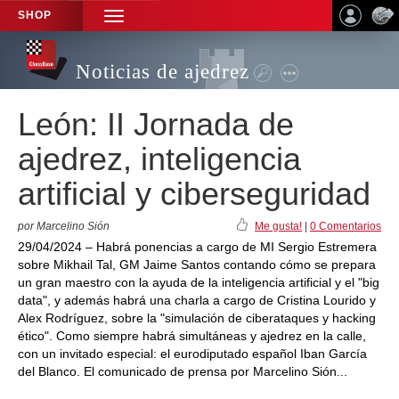
SHOP
TOGGLE
NAVIGATION
Noticias de ajedrez
León: II Jornada de
ajedrez, inteligencia
artificial y ciberseguridad
por Marcelino Sión
Me gusta!
|
0 Comentarios
29/04/2024 – Habrá ponencias a cargo de MI Sergio Estremera
sobre Mikhail Tal, GM Jaime Santos contando cómo se prepara
un gran maestro con la ayuda de la inteligencia artificial y el "big
data", y además habrá una charla a cargo de Cristina Lourido y
Alex Rodríguez, sobre la "simulación de ciberataques y hacking
ético". Como siempre habrá simultáneas y ajedrez en la calle,
con un invitado especial: el eurodiputado español Iban García
del Blanco. El comunicado de prensa por Marcelino Sión...