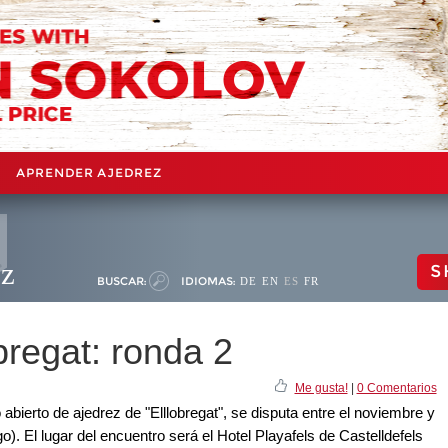
APRENDER AJEDREZ
ez
S
BUSCAR:
IDIOMAS:
DE
EN
ES
FR
obregat: ronda 2
Me gusta!
|
0 Comentarios
abierto de ajedrez de "Elllobregat", se disputa entre el noviembre y
o). El lugar del encuentro será el Hotel Playafels de Castelldefels