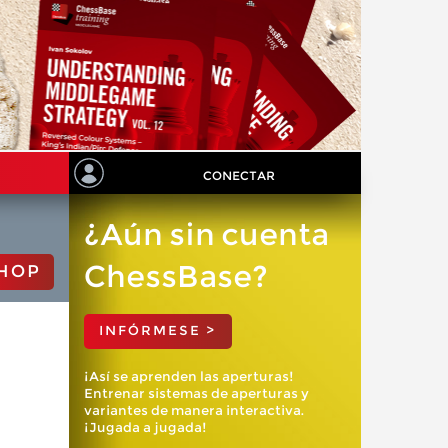
CONECTAR
¿Aún sin cuenta
ChessBase?
HOP
INFÓRMESE >
¡Así se aprenden las aperturas!
Entrenar sistemas de aperturas y
variantes de manera interactiva.
¡Jugada a jugada!