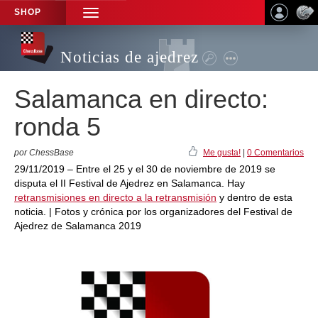
SHOP
TOGGLE
NAVIGATION
Noticias de ajedrez
Salamanca en directo:
ronda 5
por ChessBase
Me gusta!
|
0 Comentarios
29/11/2019 – Entre el 25 y el 30 de noviembre de 2019 se
disputa el II Festival de Ajedrez en Salamanca. Hay
retransmisiones en directo a la retransmisión
y dentro de esta
noticia. | Fotos y crónica por los organizadores del Festival de
Ajedrez de Salamanca 2019