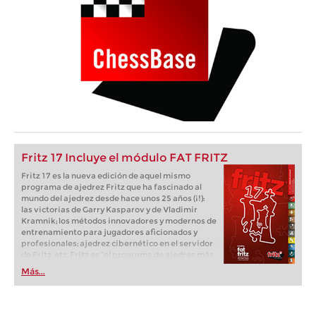
Fritz 17 Incluye el módulo FAT FRITZ
Fritz 17 es la nueva edición de aquel mismo
programa de ajedrez Fritz que ha fascinado al
mundo del ajedrez desde hace unos 25 años (¡!):
las victorias de Garry Kasparov y de Vladimir
Kramnik; los métodos innovadores y modernos de
entrenamiento para jugadores aficionados y
profesionales; ajedrez cibernético en el servidor
de Fritz, etc. Fritz es “el programa de ajedrez más
popular de Alemania” (Der Spiegel) y ofrece todo
Más...
lo que necesita el ajedrecista. La novedad más
espectacular: Fritz 17 incluye el módulo basado
en una red neuronal de inteligencia artificial, "Fat
Fritz".