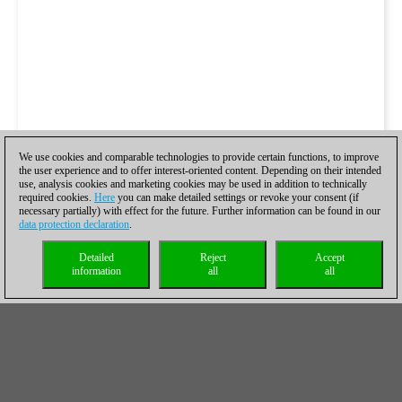
We use cookies and comparable technologies to provide certain functions, to improve
the user experience and to offer interest-oriented content. Depending on their intended
use, analysis cookies and marketing cookies may be used in addition to technically
required cookies.
Here
you can make detailed settings or revoke your consent (if
necessary partially) with effect for the future. Further information can be found in our
data protection declaration
.
Detailed
Reject
Accept
information
all
all