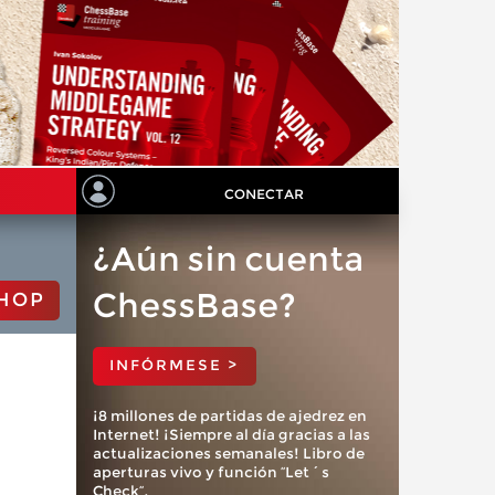
CONECTAR
¿Aún sin cuenta
ChessBase?
HOP
INFÓRMESE >
¡8 millones de partidas de ajedrez en
Internet! ¡Siempre al día gracias a las
actualizaciones semanales! Libro de
aperturas vivo y función “Let´s
Check”.