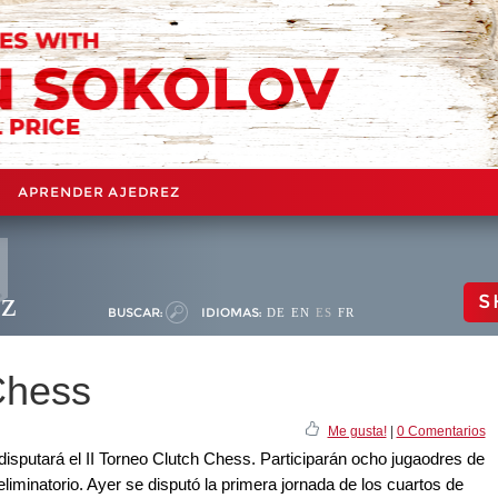
APRENDER AJEDREZ
ez
S
BUSCAR:
IDIOMAS:
DE
EN
ES
FR
Chess
Me gusta!
|
0 Comentarios
e disputará el II Torneo Clutch Chess. Participarán ocho jugaodres de
eliminatorio. Ayer se disputó la primera jornada de los cuartos de