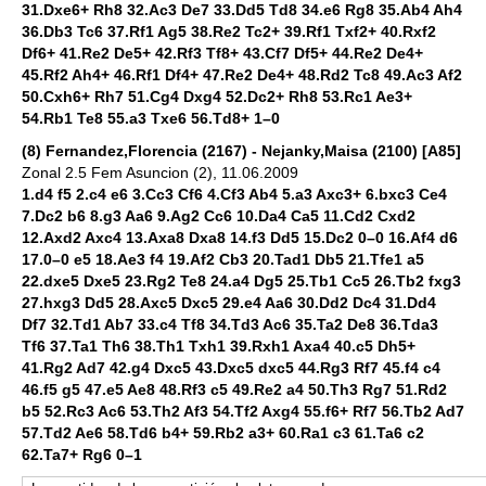
31.Dxe6+ Rh8 32.Ac3 De7 33.Dd5 Td8 34.e6 Rg8 35.Ab4 Ah4
36.Db3 Tc6 37.Rf1 Ag5 38.Re2 Tc2+ 39.Rf1 Txf2+ 40.Rxf2
Df6+ 41.Re2 De5+ 42.Rf3 Tf8+ 43.Cf7 Df5+ 44.Re2 De4+
45.Rf2 Ah4+ 46.Rf1 Df4+ 47.Re2 De4+ 48.Rd2 Tc8 49.Ac3 Af2
50.Cxh6+ Rh7 51.Cg4 Dxg4 52.Dc2+ Rh8 53.Rc1 Ae3+
54.Rb1 Te8 55.a3 Txe6 56.Td8+ 1–0
(8) Fernandez,Florencia (2167) - Nejanky,Maisa (2100) [A85]
Zonal 2.5 Fem Asuncion (2), 11.06.2009
1.d4 f5 2.c4 e6 3.Cc3 Cf6 4.Cf3 Ab4 5.a3 Axc3+ 6.bxc3 Ce4
7.Dc2 b6 8.g3 Aa6 9.Ag2 Cc6 10.Da4 Ca5 11.Cd2 Cxd2
12.Axd2 Axc4 13.Axa8 Dxa8 14.f3 Dd5 15.Dc2 0–0 16.Af4 d6
17.0–0 e5 18.Ae3 f4 19.Af2 Cb3 20.Tad1 Db5 21.Tfe1 a5
22.dxe5 Dxe5 23.Rg2 Te8 24.a4 Dg5 25.Tb1 Cc5 26.Tb2 fxg3
27.hxg3 Dd5 28.Axc5 Dxc5 29.e4 Aa6 30.Dd2 Dc4 31.Dd4
Df7 32.Td1 Ab7 33.c4 Tf8 34.Td3 Ac6 35.Ta2 De8 36.Tda3
Tf6 37.Ta1 Th6 38.Th1 Txh1 39.Rxh1 Axa4 40.c5 Dh5+
41.Rg2 Ad7 42.g4 Dxc5 43.Dxc5 dxc5 44.Rg3 Rf7 45.f4 c4
46.f5 g5 47.e5 Ae8 48.Rf3 c5 49.Re2 a4 50.Th3 Rg7 51.Rd2
b5 52.Rc3 Ac6 53.Th2 Af3 54.Tf2 Axg4 55.f6+ Rf7 56.Tb2 Ad7
57.Td2 Ae6 58.Td6 b4+ 59.Rb2 a3+ 60.Ra1 c3 61.Ta6 c2
62.Ta7+ Rg6 0–1