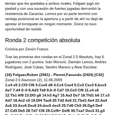
tiempo que les quedaba a ambos rivales, Felgaer jugó sin
piedad y con una sucesión de fuertes jugadas derrumbó la
resistencia de Zacarías. Lemos por su parte terminó con
ventaja posicional en la apertura y a partir de ahí no dejó de
apretar el torniquete en ningún momento. Goiriz no tuvo
oportunidad de resistir.
Ronda 2 competición absoluta
Crónica por Zenón Franco
Tras las primeras dos rondas en el Zonal 2.5 Absoluto, hay 6
jugadores con 2 puntos: Iván Morovic, Damián Lemos, Andrés
Rodríguez, José Cubas, Sandro Mareco y Alvar Escobar.
(16) Felgaer,Ruben (2561) - Pierrot,Facundo (2424) [C42]
Zonal 2.5 Asuncion (2), 11.06.2009
1.e4 e5 2.Cf3 Cf6 3.Cxe5 d6 4.Cc4 Cxe4 5.Cc3 Cxc3 6.bxc3
Ae7 7.d4 0–0 8.Ad3 Te8 9.0–0 Cd7 10.Ce3 Cf6 11.c4 c6
12.Tb1 Af8 13.Df3 g6 14.h3 Ag7 15.Aa3 Dc7 16.Tfd1 b6 17.c3
Ad7 18.Ac2 c5 19.Df4 Tac8 20.Td2 Ac6 21.Tbd1 Ae4 22.Aa4
Ac6 23.Axc6 Dxc6 24.dxc5 dxc5 25.Td6 Ch5 26.Dg4 De4
27.Cd5 De5 28.Td7 Cf6 29.Cxf6+ Dxf6 30.Txa7 Dxc3 31.g3