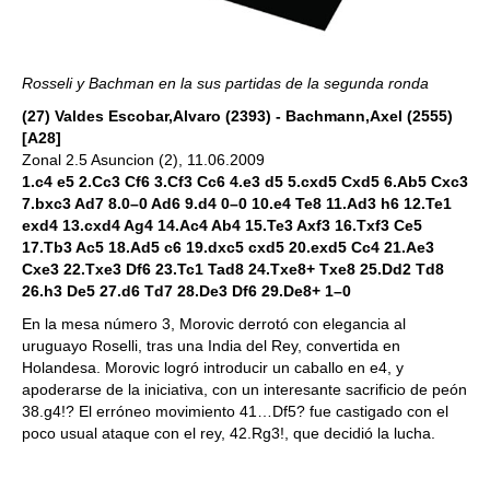
Rosseli y Bachman en la sus partidas de la segunda ronda
(27) Valdes Escobar,Alvaro (2393) - Bachmann,Axel (2555)
[A28]
Zonal 2.5 Asuncion (2), 11.06.2009
1.c4 e5 2.Cc3 Cf6 3.Cf3 Cc6 4.e3 d5 5.cxd5 Cxd5 6.Ab5 Cxc3
7.bxc3 Ad7 8.0–0 Ad6 9.d4 0–0 10.e4 Te8 11.Ad3 h6 12.Te1
exd4 13.cxd4 Ag4 14.Ac4 Ab4 15.Te3 Axf3 16.Txf3 Ce5
17.Tb3 Ac5 18.Ad5 c6 19.dxc5 cxd5 20.exd5 Cc4 21.Ae3
Cxe3 22.Txe3 Df6 23.Tc1 Tad8 24.Txe8+ Txe8 25.Dd2 Td8
26.h3 De5 27.d6 Td7 28.De3 Df6 29.De8+ 1–0
En la mesa número 3, Morovic derrotó con elegancia al
uruguayo Roselli, tras una India del Rey, convertida en
Holandesa. Morovic logró introducir un caballo en e4, y
apoderarse de la iniciativa, con un interesante sacrificio de peón
38.g4!? El erróneo movimiento 41…Df5? fue castigado con el
poco usual ataque con el rey, 42.Rg3!, que decidió la lucha.