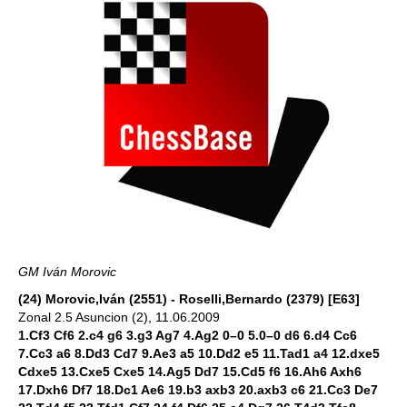
GM Iván Morovic
(24) Morovic,Iván (2551) - Roselli,Bernardo (2379) [E63]
Zonal 2.5 Asuncion (2), 11.06.2009
1.Cf3 Cf6 2.c4 g6 3.g3 Ag7 4.Ag2 0–0 5.0–0 d6 6.d4 Cc6
7.Cc3 a6 8.Dd3 Cd7 9.Ae3 a5 10.Dd2 e5 11.Tad1 a4 12.dxe5
Cdxe5 13.Cxe5 Cxe5 14.Ag5 Dd7 15.Cd5 f6 16.Ah6 Axh6
17.Dxh6 Df7 18.Dc1 Ae6 19.b3 axb3 20.axb3 c6 21.Cc3 De7