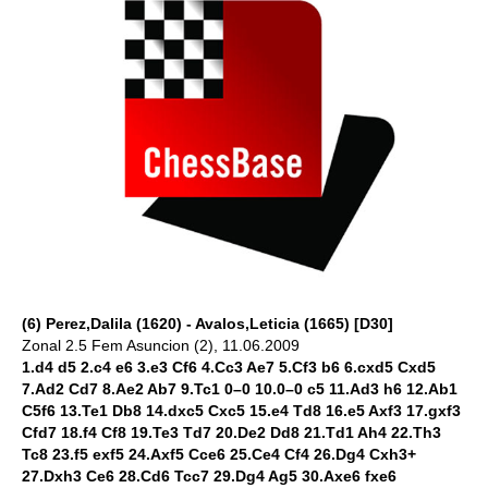
(6) Perez,Dalila (1620) - Avalos,Leticia (1665) [D30]
Zonal 2.5 Fem Asuncion (2), 11.06.2009
1.d4 d5 2.c4 e6 3.e3 Cf6 4.Cc3 Ae7 5.Cf3 b6 6.cxd5 Cxd5
7.Ad2 Cd7 8.Ae2 Ab7 9.Tc1 0–0 10.0–0 c5 11.Ad3 h6 12.Ab1
C5f6 13.Te1 Db8 14.dxc5 Cxc5 15.e4 Td8 16.e5 Axf3 17.gxf3
Cfd7 18.f4 Cf8 19.Te3 Td7 20.De2 Dd8 21.Td1 Ah4 22.Th3
Tc8 23.f5 exf5 24.Axf5 Cce6 25.Ce4 Cf4 26.Dg4 Cxh3+
27.Dxh3 Ce6 28.Cd6 Tcc7 29.Dg4 Ag5 30.Axe6 fxe6