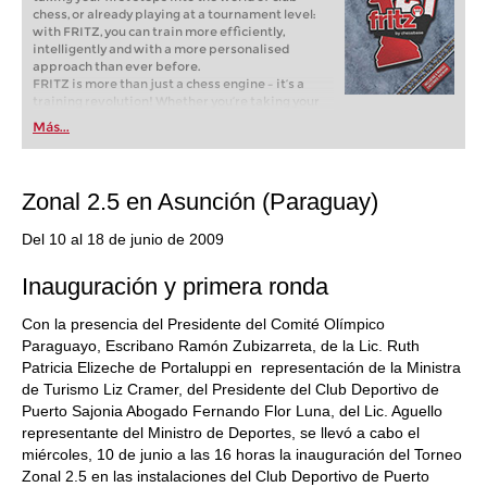
chess, or already playing at a tournament level:
with FRITZ, you can train more efficiently,
intelligently and with a more personalised
approach than ever before.
FRITZ is more than just a chess engine – it’s a
training revolution! Whether you’re taking your
first steps into the world of club chess, or already
Más...
playing at a tournament level: with FRITZ, you can
train more efficiently, intelligently and with a
more personalised approach than ever before.
Zonal 2.5 en Asunción (Paraguay)
Del 10 al 18 de junio de 2009
Inauguración y primera ronda
Con la presencia del Presidente del Comité Olímpico
Paraguayo, Escribano Ramón Zubizarreta, de la Lic. Ruth
Patricia Elizeche de Portaluppi en representación de la Ministra
de Turismo Liz Cramer, del Presidente del Club Deportivo de
Puerto Sajonia Abogado Fernando Flor Luna, del Lic. Aguello
representante del Ministro de Deportes, se llevó a cabo el
miércoles, 10 de junio a las 16 horas la inauguración del Torneo
Zonal 2.5 en las instalaciones del Club Deportivo de Puerto