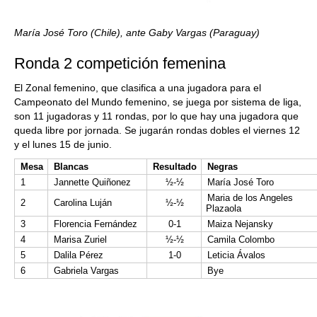
María José Toro (Chile), ante Gaby Vargas (Paraguay)
Ronda 2 competición femenina
El Zonal femenino, que clasifica a una jugadora para el
Campeonato del Mundo femenino, se juega por sistema de liga,
son 11 jugadoras y 11 rondas, por lo que hay una jugadora que
queda libre por jornada. Se jugarán rondas dobles el viernes 12
y el lunes 15 de junio.
Mesa
Blancas
Resultado
Negras
1
Jannette Quiñonez
½-½
María José Toro
Maria de los Angeles
2
Carolina Luján
½-½
Plazaola
3
Florencia Fernández
0-1
Maiza Nejansky
4
Marisa Zuriel
½-½
Camila Colombo
5
Dalila Pérez
1-0
Leticia Ávalos
6
Gabriela Vargas
Bye