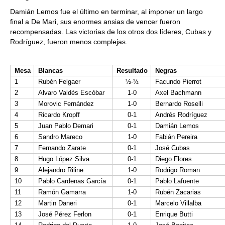
Damián Lemos fue el último en terminar, al imponer un largo
final a De Mari, sus enormes ansias de vencer fueron
recompensadas. Las victorias de los otros dos líderes, Cubas y
Rodríguez, fueron menos complejas.
Mesa
Blancas
Resultado
Negras
1
Rubén Felgaer
½-½
Facundo Pierrot
2
Alvaro Valdés Escóbar
1-0
Axel Bachmann
3
Morovic Fernández
1-0
Bernardo Roselli
4
Ricardo Kropff
0-1
Andrés Rodríguez
5
Juan Pablo Demari
0-1
Damián Lemos
6
Sandro Mareco
1-0
Fabián Pereira
7
Fernando Zarate
0-1
José Cubas
8
Hugo López Silva
0-1
Diego Flores
9
Alejandro Riline
1-0
Rodrigo Roman
10
Pablo Cardenas García
0-1
Pablo Lafuente
11
Ramón Gamarra
1-0
Rubén Zacarias
12
Martin Daneri
0-1
Marcelo Villalba
13
José Pérez Ferlon
0-1
Enrique Butti