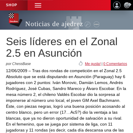
SHOP
TOGGLE
NAVIGATION
Noticias de ajedrez
Seis líderes en el Zonal
2.5 en Asunción
por ChessBase
Me gusta!
|
0 Comentarios
12/06/2009 – Tras dos rondas de competición en el Zonal 2.5
Absoluto que se está disputando en Asunción (Paraguay) hay 6
jugadores con 2 puntos: Iván Morovic, Damián Lemos, Andrés
Rodríguez, José Cubas, Sandro Mareco y Álvaro Escobar. En la
mesa número 2, el chileno Valdés Escobar dio la sorpresa al
imponerse al número uno local, el joven GM Axel Bachmann.
Éste, con piezas negras, logró una buena posición acosando al
centro blanco, pero un error (17…Ac5?) dio la ventaja a las
blancas, que ya no dieron oportunidad de salvación a su rival.
En el femenino, que se juega por sistema de liga, con 11
jugadoras y 11 rondas (es decir, cada día descansa una de las