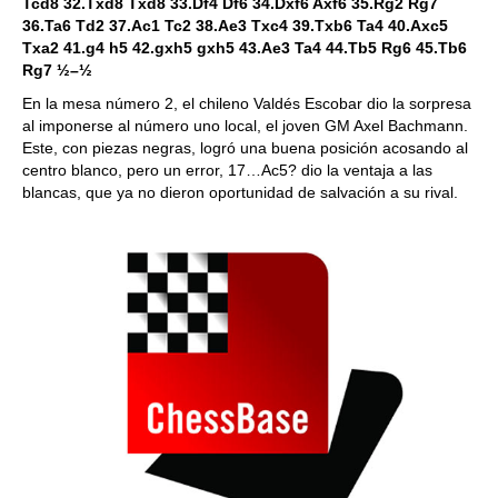
Tcd8 32.Txd8 Txd8 33.Df4 Df6 34.Dxf6 Axf6 35.Rg2 Rg7
36.Ta6 Td2 37.Ac1 Tc2 38.Ae3 Txc4 39.Txb6 Ta4 40.Axc5
Txa2 41.g4 h5 42.gxh5 gxh5 43.Ae3 Ta4 44.Tb5 Rg6 45.Tb6
Rg7 ½–½
En la mesa número 2, el chileno Valdés Escobar dio la sorpresa
al imponerse al número uno local, el joven GM Axel Bachmann.
Este, con piezas negras, logró una buena posición acosando al
centro blanco, pero un error, 17…Ac5? dio la ventaja a las
blancas, que ya no dieron oportunidad de salvación a su rival.