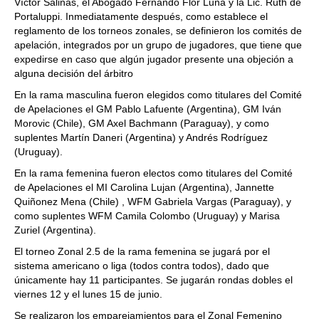
Víctor Salinas, el Abogado Fernando Flor Luna y la Lic. Ruth de
Portaluppi. Inmediatamente después, como establece el
reglamento de los torneos zonales, se definieron los comités de
apelación, integrados por un grupo de jugadores, que tiene que
expedirse en caso que algún jugador presente una objeción a
alguna decisión del árbitro
En la rama masculina fueron elegidos como titulares del Comité
de Apelaciones el GM Pablo Lafuente (Argentina), GM Iván
Morovic (Chile), GM Axel Bachmann (Paraguay), y como
suplentes Martín Daneri (Argentina) y Andrés Rodríguez
(Uruguay).
En la rama femenina fueron electos como titulares del Comité
de Apelaciones el MI Carolina Lujan (Argentina), Jannette
Quiñonez Mena (Chile) , WFM Gabriela Vargas (Paraguay), y
como suplentes WFM Camila Colombo (Uruguay) y Marisa
Zuriel (Argentina).
El torneo Zonal 2.5 de la rama femenina se jugará por el
sistema americano o liga (todos contra todos), dado que
únicamente hay 11 participantes. Se jugarán rondas dobles el
viernes 12 y el lunes 15 de junio.
Se realizaron los emparejamientos para el Zonal Femenino