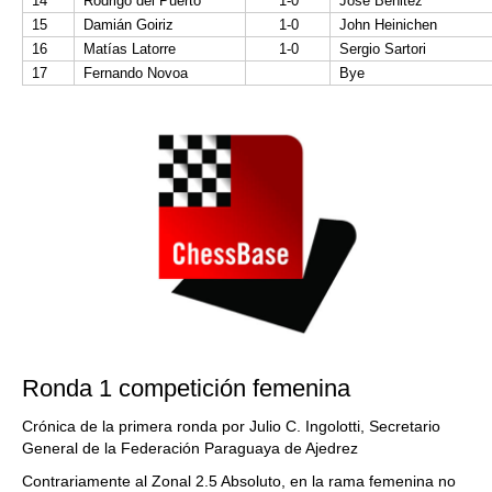
14
Rodrigo del Puerto
1-0
José Benitez
15
Damián Goiriz
1-0
John Heinichen
16
Matías Latorre
1-0
Sergio Sartori
17
Fernando Novoa
Bye
Ronda 1 competición femenina
Crónica de la primera ronda
por Julio C. Ingolotti, Secretario
General de la Federación Paraguaya de Ajedrez
Contrariamente al Zonal 2.5 Absoluto, en la rama femenina no