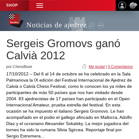
SHOP
TOGGLE
NAVIGATION
Noticias de ajedrez
Sergeis Gromovs ganó
Calvià 2012
por ChessBase
Me gusta!
|
0 Comentarios
17/10/2012 – Del 6 al 14 de octubre se ha celebrado en la Sala
Palmanova la IX edición del Festival Internacional de Ajedrez de
Calvià o Calvià Chess Festival, como lo conocen los ya miles de
participantes de más 50 países que nos han visitado desde
2004. 83 ajedrecistas de 17 países han participado en el Open
Internacional Amateur, prueba estrella del festival. En esta
ocasión se ha impuesto el italiano Sergeis Gromovs. Le han
acompañado en el podio el gallego afincado en Mallorca, Adolfo
Diaz y el ucraniano Alexander Sokalsky. La mejor jugadora del
torneo ha sido la rumana Silvia Sgircea. Reportaje final por
Sergio Estremera...