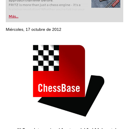
approach than ever before.
FRITZ is more than just a chess engine – it’s a
training revolution! Whether you’re taking your
first steps into the world of club chess, or already
Más...
playing at a tournament level: with FRITZ, you can
train more efficiently, intelligently and with a
more personalised approach than ever before.
Miércoles, 17 octubre de 2012