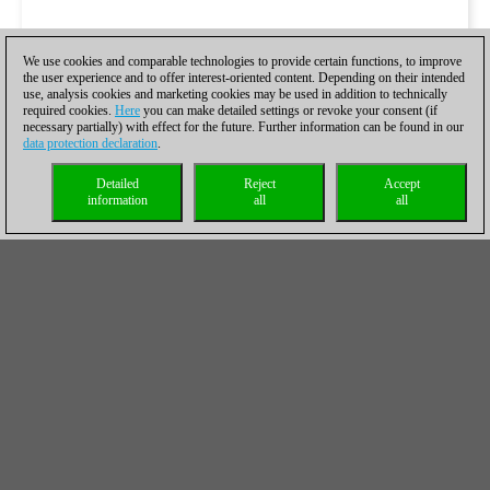
We use cookies and comparable technologies to provide certain functions, to improve
the user experience and to offer interest-oriented content. Depending on their intended
use, analysis cookies and marketing cookies may be used in addition to technically
required cookies.
Here
you can make detailed settings or revoke your consent (if
necessary partially) with effect for the future. Further information can be found in our
data protection declaration
.
Detailed
Reject
Accept
information
all
all