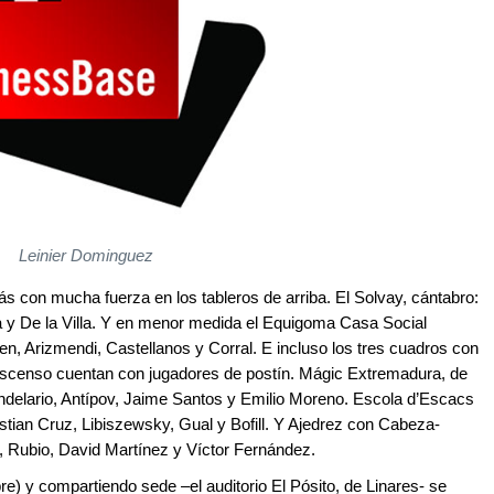
Leinier Dominguez
 con mucha fuerza en los tableros de arriba. El Solvay, cántabro:
a y De la Villa. Y en menor medida el Equigoma Casa Social
sen, Arizmendi, Castellanos y Corral. E incluso los tres cuadros con
escenso cuentan con jugadores de postín. Mágic Extremadura, de
delario, Antípov, Jaime Santos y Emilio Moreno. Escola d’Escacs
tian Cruz, Libiszewsky, Gual y Bofill. Y Ajedrez con Cabeza-
, Rubio, David Martínez y Víctor Fernández.
e) y compartiendo sede –el auditorio El Pósito, de Linares- se