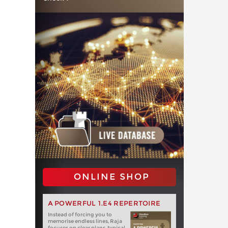
ONLINE SHOP
A POWERFUL 1.E4 REPERTOIRE
Instead of forcing you to
memorise endless lines, Raja
focuses on clear plans, typical