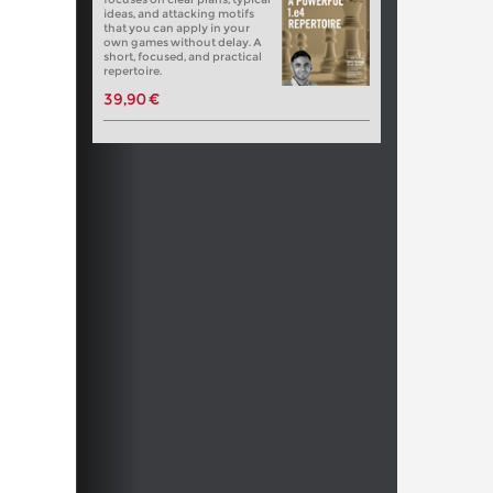
ideas, and attacking motifs
that you can apply in your
own games without delay. A
short, focused, and practical
repertoire.
39,90 €