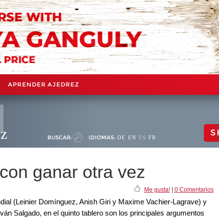
APRENDER AJEDREZ
ez
S
BUSCAR:
IDIOMAS:
DE
EN
ES
FR
on ganar otra vez
Me gusta!
|
0 Comentarios
ndial (Leinier Domínguez, Anish Giri y Maxime Vachier-Lagrave) y
án Salgado, en el quinto tablero son los principales argumentos