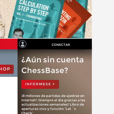
CONECTAR
¿Aún sin cuenta
ChessBase?
HOP
INFÓRMESE >
¡8 millones de partidas de ajedrez en
Internet! ¡Siempre al día gracias a las
actualizaciones semanales! Libro de
aperturas vivo y función “Let´s
Check”.