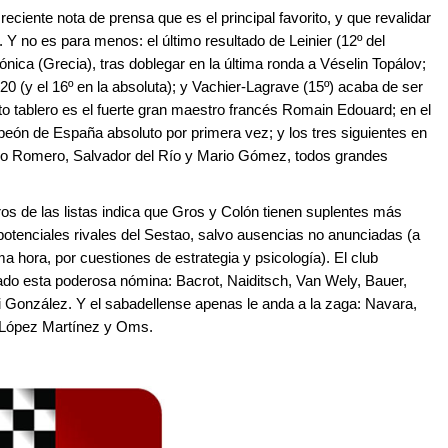
reciente nota de prensa que es el principal favorito, y que revalidar
io. Y no es para menos: el último resultado de Leinier (12º del
nica (Grecia), tras doblegar en la última ronda a Véselin Topálov;
 20 (y el 16º en la absoluta); y Vachier-Lagrave (15º) acaba de ser
to tablero es el fuerte gran maestro francés Romain Edouard; en el
mpeón de España absoluto por primera vez; y los tres siguientes en
fonso Romero, Salvador del Río y Mario Gómez, todos grandes
os de las listas indica que Gros y Colón tienen suplentes más
 potenciales rivales del Sestao, salvo ausencias no anunciadas (a
ma hora, por cuestiones de estrategia y psicología). El club
do esta poderosa nómina: Bacrot, Naiditsch, Van Wely, Bauer,
González. Y el sabadellense apenas le anda a la zaga: Navara,
, López Martínez y Oms.