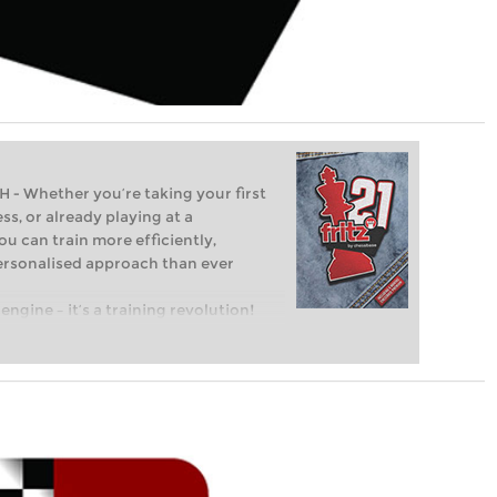
Whether you’re taking your first
ss, or already playing at a
ou can train more efficiently,
personalised approach than ever
engine – it’s a training revolution!
t steps into the world of club chess,
ent level: with FRITZ, you can train
 and with a more personalised