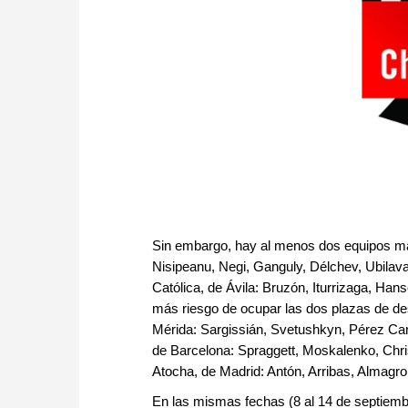
Sin embargo, hay al menos dos equipos más
Nisipeanu, Negi, Ganguly, Délchev, Ubilav
Católica, de Ávila: Bruzón, Iturrizaga, Han
más riesgo de ocupar las dos plazas de d
Mérida: Sargissián, Svetushkyn, Pérez Can
de Barcelona: Spraggett, Moskalenko, Chris
Atocha, de Madrid: Antón, Arribas, Almagro
En las mismas fechas (8 al 14 de septiembr