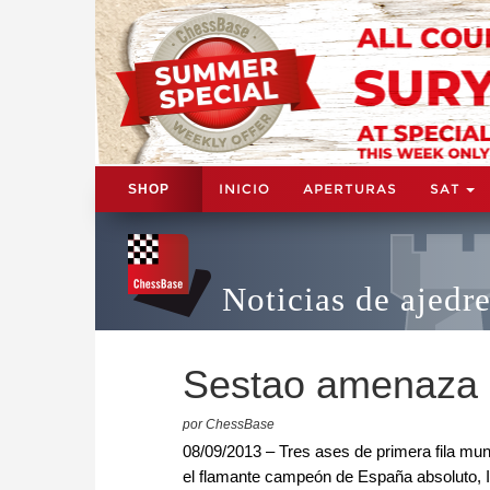
INICIO
APERTURAS
SAT
SHOP
Noticias de ajedr
Sestao amenaza c
por ChessBase
08/09/2013 – Tres ases de primera fila mu
el flamante campeón de España absoluto, Iv