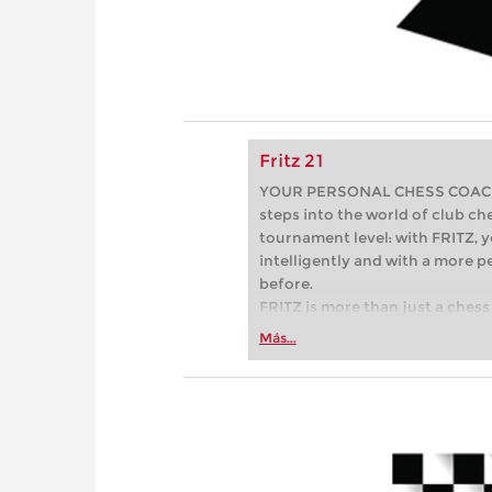
Fritz 21
YOUR PERSONAL CHESS COACH - 
steps into the world of club che
tournament level: with FRITZ, y
intelligently and with a more 
before.
FRITZ is more than just a chess 
Whether you’re taking your firs
Más...
or already playing at a tournam
more efficiently, intelligently
approach than ever before.