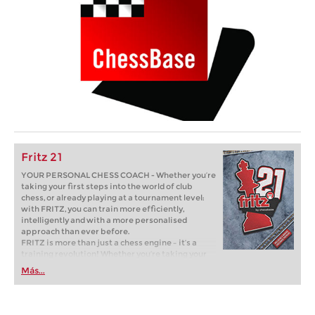
Fritz 21
YOUR PERSONAL CHESS COACH - Whether you’re
taking your first steps into the world of club
chess, or already playing at a tournament level:
with FRITZ, you can train more efficiently,
intelligently and with a more personalised
approach than ever before.
FRITZ is more than just a chess engine – it’s a
training revolution! Whether you’re taking your
first steps into the world of club chess, or already
Más...
playing at a tournament level: with FRITZ, you can
train more efficiently, intelligently and with a
more personalised approach than ever before.