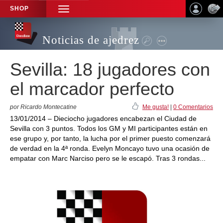
SHOP
TOGGLE
NAVIGATION
Noticias de ajedrez
Sevilla: 18 jugadores con
el marcador perfecto
por Ricardo Montecatine
Me gusta!
|
0 Comentarios
13/01/2014 – Dieciocho jugadores encabezan el Ciudad de
Sevilla con 3 puntos. Todos los GM y MI participantes están en
ese grupo y, por tanto, la lucha por el primer puesto comenzará
de verdad en la 4ª ronda. Evelyn Moncayo tuvo una ocasión de
empatar con Marc Narciso pero se le escapó. Tras 3 rondas...