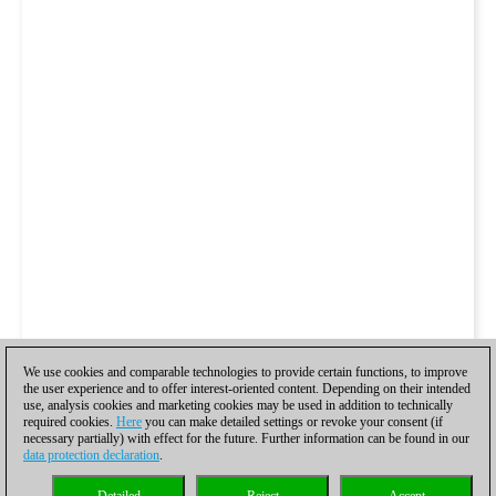
We use cookies and comparable technologies to provide certain functions, to improve
the user experience and to offer interest-oriented content. Depending on their intended
use, analysis cookies and marketing cookies may be used in addition to technically
required cookies.
Here
you can make detailed settings or revoke your consent (if
necessary partially) with effect for the future. Further information can be found in our
data protection declaration
.