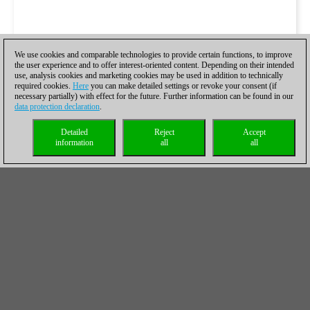
We use cookies and comparable technologies to provide certain functions, to improve
the user experience and to offer interest-oriented content. Depending on their intended
use, analysis cookies and marketing cookies may be used in addition to technically
required cookies.
Here
you can make detailed settings or revoke your consent (if
necessary partially) with effect for the future. Further information can be found in our
data protection declaration
.
Detailed
Reject
Accept
information
all
all