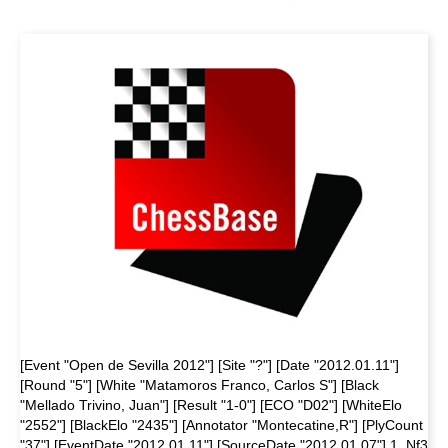
[Event "Open de Sevilla 2012"] [Site "?"] [Date "2012.01.11"]
[Round "5"] [White "Matamoros Franco, Carlos S"] [Black
"Mellado Trivino, Juan"] [Result "1-0"] [ECO "D02"] [WhiteElo
"2552"] [BlackElo "2435"] [Annotator "Montecatine,R"] [PlyCount
"37"] [EventDate "2012.01.11"] [SourceDate "2012.01.07"] 1. Nf3