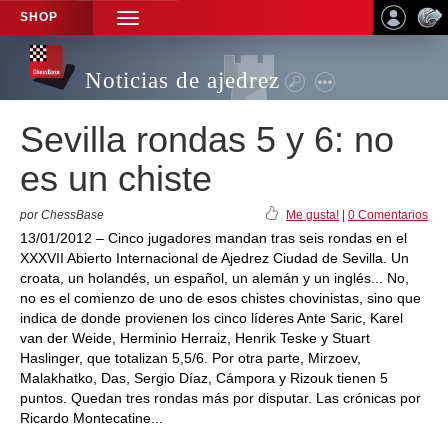
SHOP
TOGGLE
NAVIGATION
Noticias de ajedrez
Sevilla rondas 5 y 6: no
es un chiste
por ChessBase
Me gusta!
|
0 Comentarios
13/01/2012 – Cinco jugadores mandan tras seis rondas en el
XXXVII Abierto Internacional de Ajedrez Ciudad de Sevilla. Un
croata, un holandés, un español, un alemán y un inglés... No,
no es el comienzo de uno de esos chistes chovinistas, sino que
indica de donde provienen los cinco líderes Ante Saric, Karel
van der Weide, Herminio Herraiz, Henrik Teske y Stuart
Haslinger, que totalizan 5,5/6. Por otra parte, Mirzoev,
Malakhatko, Das, Sergio Díaz, Cámpora y Rizouk tienen 5
puntos. Quedan tres rondas más por disputar. Las crónicas por
Ricardo Montecatine...