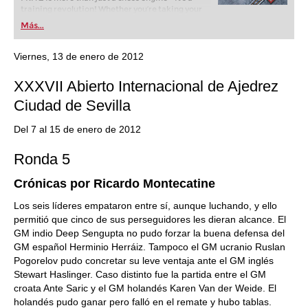
training revolution! Whether you’re taking your
first steps into the world of club chess, or already
Más...
playing at a tournament level: with FRITZ, you can
train more efficiently, intelligently and with a
more personalised approach than ever before.
Viernes, 13 de enero de 2012
XXXVII Abierto Internacional de Ajedrez
Ciudad de Sevilla
Del 7 al 15 de enero de 2012
Ronda 5
Crónicas por Ricardo Montecatine
Los seis líderes empataron entre sí, aunque luchando, y ello
permitió que cinco de sus perseguidores les dieran alcance. El
GM indio Deep Sengupta no pudo forzar la buena defensa del
GM español Herminio Herráiz. Tampoco el GM ucranio Ruslan
Pogorelov pudo concretar su leve ventaja ante el GM inglés
Stewart Haslinger. Caso distinto fue la partida entre el GM
croata Ante Saric y el GM holandés Karen Van der Weide. El
holandés pudo ganar pero falló en el remate y hubo tablas.