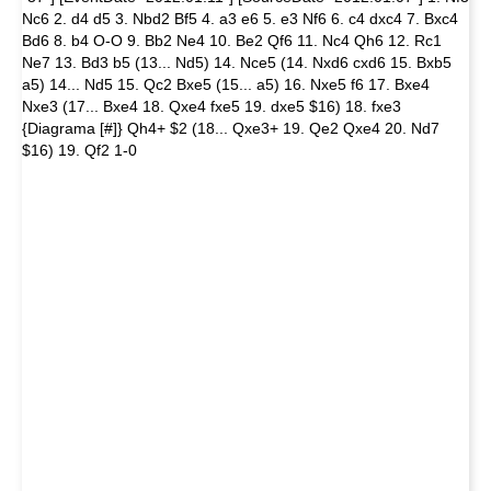
Nc6 2. d4 d5 3. Nbd2 Bf5 4. a3 e6 5. e3 Nf6 6. c4 dxc4 7. Bxc4
Bd6 8. b4 O-O 9. Bb2 Ne4 10. Be2 Qf6 11. Nc4 Qh6 12. Rc1
Ne7 13. Bd3 b5 (13... Nd5) 14. Nce5 (14. Nxd6 cxd6 15. Bxb5
a5) 14... Nd5 15. Qc2 Bxe5 (15... a5) 16. Nxe5 f6 17. Bxe4
Nxe3 (17... Bxe4 18. Qxe4 fxe5 19. dxe5 $16) 18. fxe3
{Diagrama [#]} Qh4+ $2 (18... Qxe3+ 19. Qe2 Qxe4 20. Nd7
$16) 19. Qf2 1-0