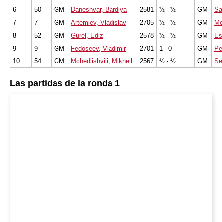
6
50
GM
Daneshvar, Bardiya
2581
½ - ½
GM
Sa
7
7
GM
Artemiev, Vladislav
2705
½ - ½
GM
Mo
8
52
GM
Gurel, Ediz
2578
½ - ½
GM
Es
9
9
GM
Fedoseev, Vladimir
2701
1 - 0
GM
Pe
10
54
GM
Mchedlishvili, Mikheil
2567
½ - ½
GM
Se
Las partidas de la ronda 1