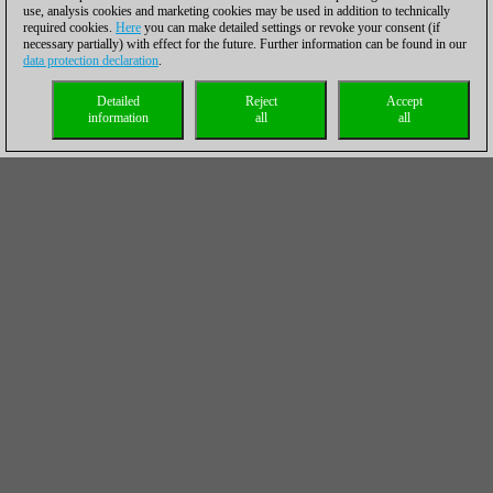
use, analysis cookies and marketing cookies may be used in addition to technically
required cookies.
Here
you can make detailed settings or revoke your consent (if
necessary partially) with effect for the future. Further information can be found in our
data protection declaration
.
Detailed
Reject
Accept
information
all
all