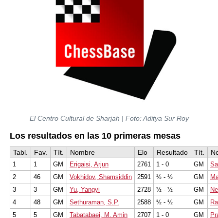
El Centro Cultural de Sharjah | Foto: Aditya Sur Roy
Los resultados en las 10 primeras mesas
Tabl.
Fav.
Tít.
Nombre
Elo
Resultado
Tít.
N
1
1
GM
Erigaisi, Arjun
2761
1 - 0
GM
Saf
2
46
GM
Vokhidov, Shamsiddin
2591
½ - ½
GM
Ma
3
3
GM
Yu, Yangyi
2728
½ - ½
GM
Ne
4
48
GM
Sethuraman, S.P.
2588
½ - ½
GM
Ra
5
5
GM
Tabatabaei, M. Amin
2707
1 - 0
GM
Pr