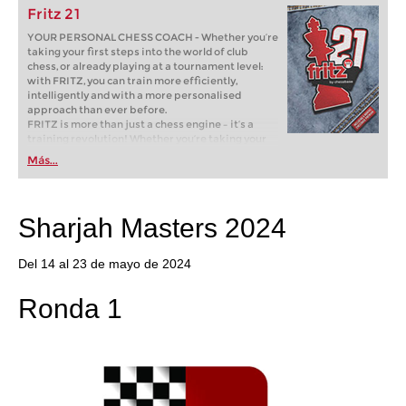
Fritz 21
YOUR PERSONAL CHESS COACH - Whether you’re
taking your first steps into the world of club
chess, or already playing at a tournament level:
with FRITZ, you can train more efficiently,
intelligently and with a more personalised
approach than ever before.
FRITZ is more than just a chess engine – it’s a
training revolution! Whether you’re taking your
first steps into the world of club chess, or already
Más...
playing at a tournament level: with FRITZ, you can
train more efficiently, intelligently and with a
more personalised approach than ever before.
Sharjah Masters 2024
Del 14 al 23 de mayo de 2024
Ronda 1