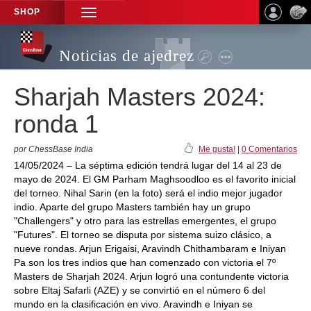
SHOP
TOGGLE
NAVIGATION
Noticias de ajedrez
Sharjah Masters 2024:
ronda 1
por ChessBase India
Me gusta!
|
0 Comentarios
14/05/2024 – La séptima edición tendrá lugar del 14 al 23 de
mayo de 2024. El GM Parham Maghsoodloo es el favorito inicial
del torneo. Nihal Sarin (en la foto) será el indio mejor jugador
indio. Aparte del grupo Masters también hay un grupo
"Challengers" y otro para las estrellas emergentes, el grupo
"Futures". El torneo se disputa por sistema suizo clásico, a
nueve rondas. Arjun Erigaisi, Aravindh Chithambaram e Iniyan
Pa son los tres indios que han comenzado con victoria el 7º
Masters de Sharjah 2024. Arjun logró una contundente victoria
sobre Eltaj Safarli (AZE) y se convirtió en el número 6 del
mundo en la clasificación en vivo. Aravindh e Iniyan se