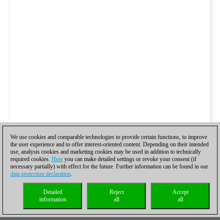
We use cookies and comparable technologies to provide certain functions, to improve
the user experience and to offer interest-oriented content. Depending on their intended
use, analysis cookies and marketing cookies may be used in addition to technically
required cookies.
Here
you can make detailed settings or revoke your consent (if
necessary partially) with effect for the future. Further information can be found in our
data protection declaration
.
Detailed
Reject
Accept
information
all
all