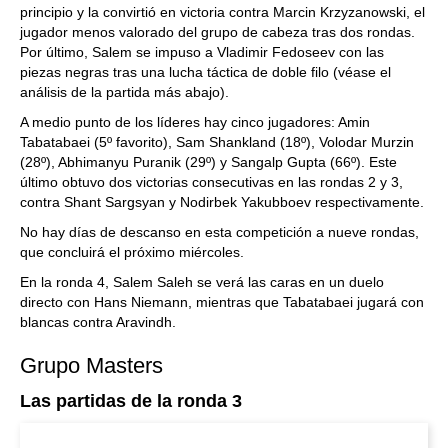
principio y la convirtió en victoria contra Marcin Krzyzanowski, el
jugador menos valorado del grupo de cabeza tras dos rondas.
Por último, Salem se impuso a Vladimir Fedoseev con las
piezas negras tras una lucha táctica de doble filo (véase el
análisis de la partida más abajo).
A medio punto de los líderes hay cinco jugadores: Amin
Tabatabaei (5º favorito), Sam Shankland (18º), Volodar Murzin
(28º), Abhimanyu Puranik (29º) y Sangalp Gupta (66º). Este
último obtuvo dos victorias consecutivas en las rondas 2 y 3,
contra Shant Sargsyan y Nodirbek Yakubboev respectivamente.
No hay días de descanso en esta competición a nueve rondas,
que concluirá el próximo miércoles.
En la ronda 4, Salem Saleh se verá las caras en un duelo
directo con Hans Niemann, mientras que Tabatabaei jugará con
blancas contra Aravindh.
Grupo Masters
Las partidas de la ronda 3