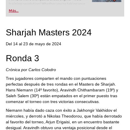
training revolution! Whether you’re taking your
first steps into the world of club chess, or already
Más...
playing at a tournament level: with FRITZ, you can
train more efficiently, intelligently and with a
more personalised approach than ever before.
Sharjah Masters 2024
Del 14 al 23 de mayo de 2024
Ronda 3
Crónica por Carlos Colodro
Tres jugadores comparten el mando con puntuaciones
perfectas después de tres rondas en el Masters de Sharjah.
Hans Niemann (14º favorito), Aravindh Chithambaram (19º) y
Saleh Salem (30º) están empatados en el primer puesto tras
comenzar el torneo con tres victorias consecutivas.
Niemann había dado caza con éxito a Jakhongir Vakhidov el
miércoles, y derrotó a Nikolas Theodorou, que había derrotado
al favorito del torneo, Arjun Erigaisi, en un encuentro bastante
desigual. Aravindh obtuvo una ventaja posicional desde el