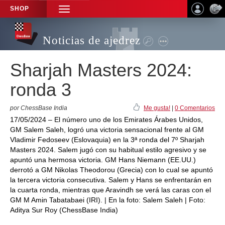
SHOP
TOGGLE
NAVIGATION
Noticias de ajedrez
Sharjah Masters 2024:
ronda 3
por ChessBase India
Me gusta!
|
0 Comentarios
17/05/2024 – El número uno de los Emirates Árabes Unidos,
GM Salem Saleh, logró una victoria sensacional frente al GM
Vladimir Fedoseev (Eslovaquia) en la 3ª ronda del 7º Sharjah
Masters 2024. Salem jugó con su habitual estilo agresivo y se
apuntó una hermosa victoria. GM Hans Niemann (EE.UU.)
derrotó a GM Nikolas Theodorou (Grecia) con lo cual se apuntó
la tercera victoria consecutiva. Salem y Hans se enfrentarán en
la cuarta ronda, mientras que Aravindh se verá las caras con el
GM M Amin Tabatabaei (IRI). | En la foto: Salem Saleh | Foto:
Aditya Sur Roy (ChessBase India)