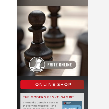
ONLINE SHOP
THE MODERN BENKO GAMBIT
The Benko Gambit is back at
the very highest level - and
it's easy to see why. Black