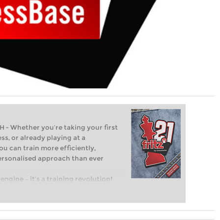
Whether you’re taking your first
ss, or already playing at a
ou can train more efficiently,
personalised approach than ever
engine – it’s a training revolution!
t steps into the world of club chess,
ent level: with FRITZ, you can train
 and with a more personalised