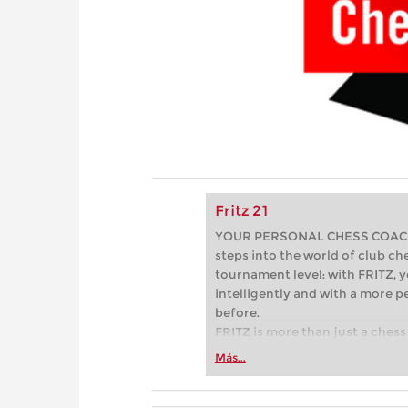
Fritz 21
YOUR PERSONAL CHESS COACH - 
steps into the world of club che
tournament level: with FRITZ, y
intelligently and with a more 
before.
FRITZ is more than just a chess 
Whether you’re taking your firs
Más...
or already playing at a tournam
more efficiently, intelligently