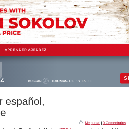
APRENDER AJEDREZ
ez
S
BUSCAR:
IDIOMAS:
DE
EN
ES
FR
r español,
te
Me gusta!
|
0 Comentarios