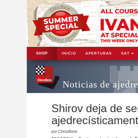
INICIO
APERTURAS
SAT
SHOP
Noticias de ajedr
Shirov deja de se
ajedrecísticamen
por ChessBase