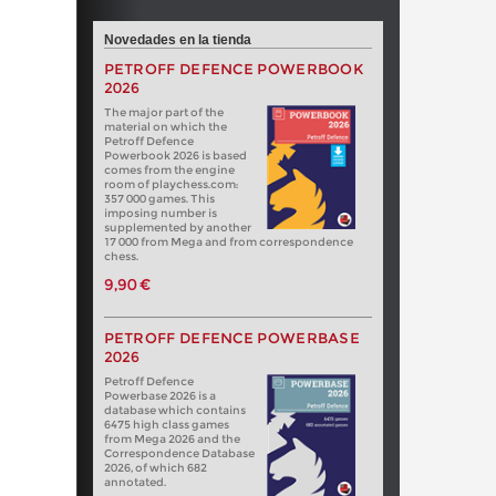
Novedades en la tienda
PETROFF DEFENCE POWERBOOK
2026
The major part of the
material on which the
Petroff Defence
Powerbook 2026 is based
comes from the engine
room of playchess.com:
357 000 games. This
imposing number is
supplemented by another
17 000 from Mega and from correspondence
chess.
9,90 €
PETROFF DEFENCE POWERBASE
2026
Petroff Defence
Powerbase 2026 is a
database which contains
6475 high class games
from Mega 2026 and the
Correspondence Database
2026, of which 682
annotated.