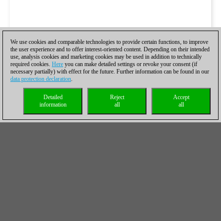
We use cookies and comparable technologies to provide certain functions, to improve
the user experience and to offer interest-oriented content. Depending on their intended
use, analysis cookies and marketing cookies may be used in addition to technically
required cookies.
Here
you can make detailed settings or revoke your consent (if
necessary partially) with effect for the future. Further information can be found in our
data protection declaration
.
Detailed
Reject
Accept
information
all
all