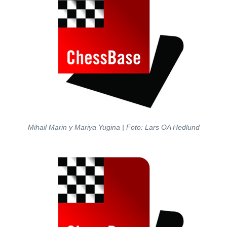
Mihail Marin y Mariya Yugina
| Foto
: Lars OA Hedlund