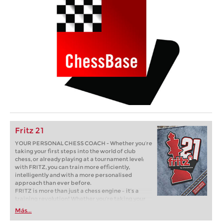
Fritz 21
YOUR PERSONAL CHESS COACH - Whether you’re
taking your first steps into the world of club
chess, or already playing at a tournament level:
with FRITZ, you can train more efficiently,
intelligently and with a more personalised
approach than ever before.
FRITZ is more than just a chess engine – it’s a
training revolution! Whether you’re taking your
first steps into the world of club chess, or already
Más...
playing at a tournament level: with FRITZ, you can