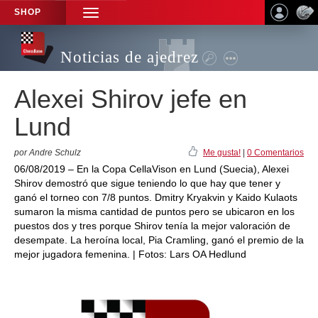
SHOP
TOGGLE
NAVIGATION
Noticias de ajedrez
Alexei Shirov jefe en
Lund
por Andre Schulz
Me gusta!
|
0 Comentarios
06/08/2019 – En la Copa CellaVison en Lund (Suecia), Alexei
Shirov demostró que sigue teniendo lo que hay que tener y
ganó el torneo con 7/8 puntos. Dmitry Kryakvin y Kaido Kulaots
sumaron la misma cantidad de puntos pero se ubicaron en los
puestos dos y tres porque Shirov tenía la mejor valoración de
desempate. La heroína local, Pia Cramling, ganó el premio de la
mejor jugadora femenina. | Fotos: Lars OA Hedlund