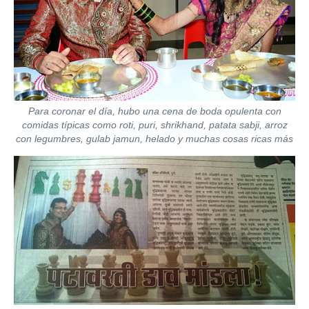
Para coronar el día, hubo una cena de boda opulenta con
comidas típicas como roti, puri, shrikhand, patata sabji, arroz
con legumbres, gulab jamun, helado y muchas cosas ricas más