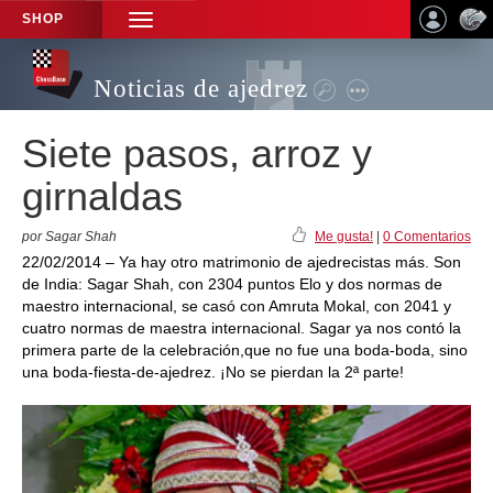
SHOP
TOGGLE
NAVIGATION
Noticias de ajedrez
Siete pasos, arroz y
girnaldas
por Sagar Shah
Me gusta!
|
0 Comentarios
22/02/2014 – Ya hay otro matrimonio de ajedrecistas más. Son
de India: Sagar Shah, con 2304 puntos Elo y dos normas de
maestro internacional, se casó con Amruta Mokal, con 2041 y
cuatro normas de maestra internacional. Sagar ya nos contó la
primera parte de la celebración,que no fue una boda-boda, sino
una boda-fiesta-de-ajedrez. ¡No se pierdan la 2ª parte!