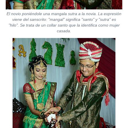
El novio poniéndole una
mangala sutra
a la novia. La expresión
viene del sanscrito: "mangal" significa "santo" y "sutra" es
"hilo". Se trata de un collar santo que la identifica como mujer
casada.