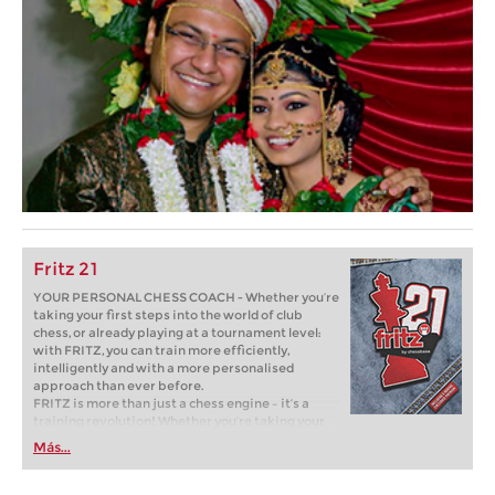
Fritz 21
YOUR PERSONAL CHESS COACH - Whether you’re
taking your first steps into the world of club
chess, or already playing at a tournament level:
with FRITZ, you can train more efficiently,
intelligently and with a more personalised
approach than ever before.
FRITZ is more than just a chess engine – it’s a
training revolution! Whether you’re taking your
first steps into the world of club chess, or already
Más...
playing at a tournament level: with FRITZ, you can
train more efficiently, intelligently and with a
more personalised approach than ever before.