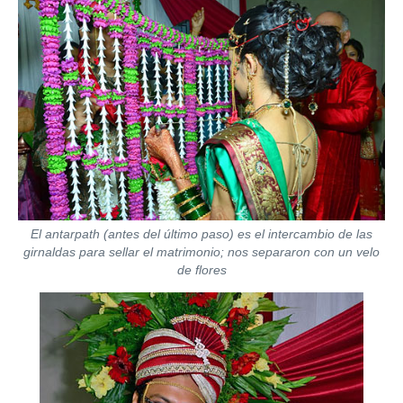
El
antarpath
(antes del último paso) es el intercambio de las
girnaldas para sellar el matrimonio; nos separaron con un velo
de flores