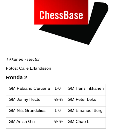
Tikkanen - Hector
Fotos: Calle Erlandsson
Ronda 2
GM Fabiano Caruana
1-0
GM Hans Tikkanen
GM Jonny Hector
½-½
GM Peter Leko
GM Nils Grandelius
1-0
GM Emanuel Berg
GM Anish Giri
½-½
GM Chao Li