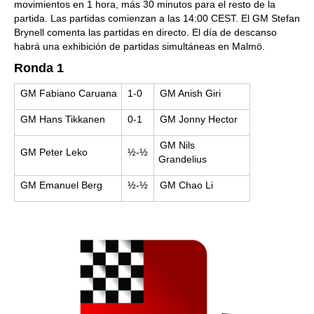
movimientos en 1 hora, más 30 minutos para el resto de la
partida. Las partidas comienzan a las 14:00 CEST. El GM Stefan
Brynell comenta las partidas en directo. El día de descanso
habrá una exhibición de partidas simultáneas en Malmö.
Ronda 1
GM Fabiano Caruana
1-0
GM Anish Giri
GM Hans Tikkanen
0-1
GM Jonny Hector
GM Nils
GM Peter Leko
½-½
Grandelius
GM Emanuel Berg
½-½
GM Chao Li