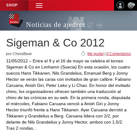
SHOP
TOGGLE
NAVIGATION
Noticias de ajedrez
Sigeman & Co 2012
por ChessBase
Me gusta!
|
0 Comentarios
11/05/2012 – Entre el 9 y el 16 de mayo se celebra el torneo
Sigeman & Co en Limhamn (Suecia) En esta ocasión, los cuatro
suecos Hans Tikkanen, Nils Grandelius, Emanuel Berg y Jonny
Hector se verán las caras con invitados de gran calibre: Fabiano
Caruana, Anish Giri, Peter Leko y Li Chao. En honor del invitado
chino, los organizadores ofrecen también una traducción al
chino de las crónicas en su web. En la primera ronda, disputada
el miércoles, Fabiano Caruana venció a Anish Giri y Jonny
Hector triunfó frente a Hans Tikkanen. Ayer Caruana derrotó a
Tikkanen y Grandelius a Berg. Caruana lidera con 2/2, por
delante de Nils Grandelius y Jonny Hector, ambos con 1,5/2.
Tras 2 rondas...