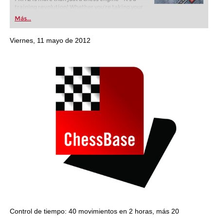
training revolution! Whether you’re taking your
first steps into the world of club chess, or already
Más...
playing at a tournament level: with FRITZ, you can
train more efficiently, intelligently and with a
more personalised approach than ever before.
Viernes, 11 mayo de 2012
Control de tiempo: 40 movimientos en 2 horas, más 20