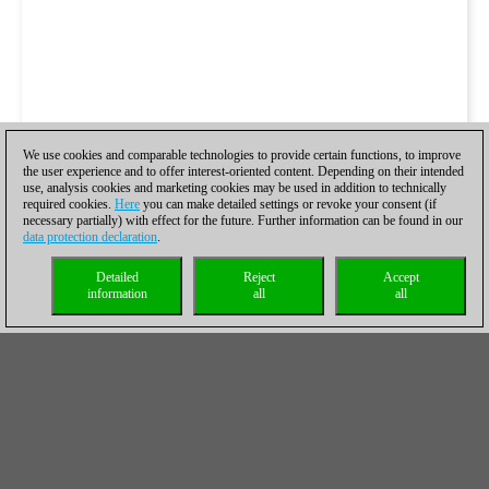
We use cookies and comparable technologies to provide certain functions, to improve
the user experience and to offer interest-oriented content. Depending on their intended
use, analysis cookies and marketing cookies may be used in addition to technically
required cookies.
Here
you can make detailed settings or revoke your consent (if
necessary partially) with effect for the future. Further information can be found in our
data protection declaration
.
Detailed
Reject
Accept
information
all
all