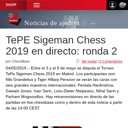
SHOP
TOGGLE
NAVIGATION
Noticias de ajedrez
TePE Sigeman Chess
2019 en directo: ronda 2
por ChessBase
Me gusta!
|
0 Comentarios
04/05/2019 – Entre el 3 y el 9 de mayo se disputa el Torneo
TePe Sigeman Chess 2019 en Malmö. Los participantes son:
Nils Grandelius y Tiger Hillarp Persson se verán las caras con
seis grandes maestros internacionales: Pentala Harikrishna,
Gawain Jones, Ivan Saric, Liviu-Dieter Nisipeanu, Nihal Sarin y
Parham Mogsoodloo. Hay retransmisiones en directo de las
partidas en live.chessbase.como y dentro de esta noticia a partir
de las 14:00 CEST.