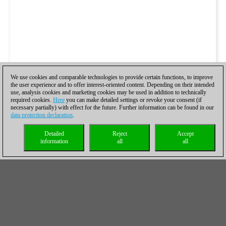
We use cookies and comparable technologies to provide certain functions, to improve
the user experience and to offer interest-oriented content. Depending on their intended
use, analysis cookies and marketing cookies may be used in addition to technically
required cookies.
Here
you can make detailed settings or revoke your consent (if
necessary partially) with effect for the future. Further information can be found in our
data protection declaration
.
Detailed
Reject
Accept
information
all
all