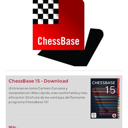
ChessBase 15 - Download
¡Entrenarse como Carlsen, Caruana y
compañeros! ¡Más rápido, más confortable y más
eficiente! ¡Disfrute de las ventajas del flamante
programa ChessBase 15!
Más...