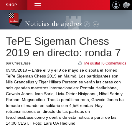
SHOP
TOGGLE
NAVIGATION
Noticias de ajedrez
TePE Sigeman Chess
2019 en directo: ronda 7
por ChessBase
Me gusta!
|
0 Comentarios
09/05/2019 – Entre el 3 y el 9 de mayo se disputa el Torneo
TePe Sigeman Chess 2019 en Malmö. Los participantes son:
Nils Grandelius y Tiger Hillarp Persson se verán las caras con
seis grandes maestros internacionales: Pentala Harikrishna,
Gawain Jones, Ivan Saric, Liviu-Dieter Nisipeanu, Nihal Sarin y
Parham Mogsoodloo. Tras la penúltima rona, Gawain Jones ha
tomado el mando en solitario con 4,5/6 rondas. Hay
retransmisiones en directo de las partidas en
live.chessbase.como y dentro de esta noticia a partir de las
14:00 CEST. | Foto: Lars OA Hedlund