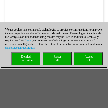
We use cookies and comparable technologies to provide certain functions, to improve
the user experience and to offer interest-oriented content. Depending on their intended
use, analysis cookies and marketing cookies may be used in addition to technically
required cookies.
Here
you can make detailed settings or revoke your consent (if
necessary partially) with effect for the future. Further information can be found in our
data protection declaration
.
Detailed
Reject
Accept
information
all
all