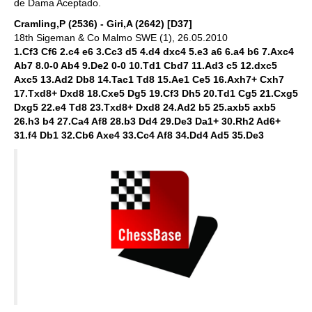
de Dama Aceptado.
Cramling,P (2536) - Giri,A (2642) [D37]
18th Sigeman & Co Malmo SWE (1), 26.05.2010
1.Cf3 Cf6 2.c4 e6 3.Cc3 d5 4.d4 dxc4 5.e3 a6 6.a4 b6 7.Axc4
Ab7 8.0-0 Ab4 9.De2 0-0 10.Td1 Cbd7 11.Ad3 c5 12.dxc5
Axc5 13.Ad2 Db8 14.Tac1 Td8 15.Ae1 Ce5 16.Axh7+ Cxh7
17.Txd8+ Dxd8 18.Cxe5 Dg5 19.Cf3 Dh5 20.Td1 Cg5 21.Cxg5
Dxg5 22.e4 Td8 23.Txd8+ Dxd8 24.Ad2 b5 25.axb5 axb5
26.h3 b4 27.Ca4 Af8 28.b3 Dd4 29.De3 Da1+ 30.Rh2 Ad6+
31.f4 Db1 32.Cb6 Axe4 33.Cc4 Af8 34.Dd4 Ad5 35.De3