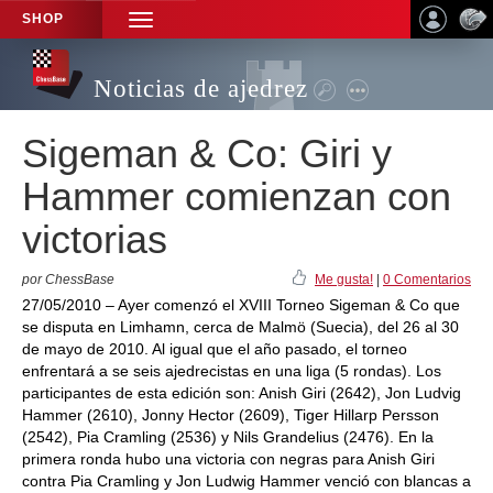
SHOP
TOGGLE
NAVIGATION
Noticias de ajedrez
Sigeman & Co: Giri y
Hammer comienzan con
victorias
por ChessBase
Me gusta!
|
0 Comentarios
27/05/2010 – Ayer comenzó el XVIII Torneo Sigeman & Co que
se disputa en Limhamn, cerca de Malmö (Suecia), del 26 al 30
de mayo de 2010. Al igual que el año pasado, el torneo
enfrentará a se seis ajedrecistas en una liga (5 rondas). Los
participantes de esta edición son: Anish Giri (2642), Jon Ludvig
Hammer (2610), Jonny Hector (2609), Tiger Hillarp Persson
(2542), Pia Cramling (2536) y Nils Grandelius (2476). En la
primera ronda hubo una victoria con negras para Anish Giri
contra Pia Cramling y Jon Ludwig Hammer venció con blancas a