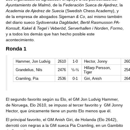
Ayuntamiento de Malmö
, de la
Federación Sueca de Ajedrez
, la
Academia de Ajedrez de Suecia
(Swedish Chess Academy), y
de la empresa de abogados
Sigeman & Co
, así mismo también
del diario sueco
Sydsvenska Dagbladet
,
Bertil Rasmusson PA-
Konsult
,
Kakel & Tegel i Veberöd
,
Serverhallen i Norden
,
Formo
,
y a todos los demás que han hecho posible este
acontecimiento.
Ronda 1
Hammer, Jon Ludvig
2610
1-0
Hector, Jonny
26
Hillarp Persson,
Grandelius, Nils
2476
½-½
25
Tiger
Cramling, Pia
2536
0-1
Giri, Anish
26
El segundo favorito según su Elo, el GM Jon Ludvig Hammer,
de Noruega, Elo 2610, se impuso al tercer favorito y GM Jonny
Hector, que únicamente tiene un punto Elo menos que él.
El principal favorito, el GM Anish Giri, de Holanda (Elo 2642),
derrotó con negras a la GM sueca Pia Cramling, en un Gambito