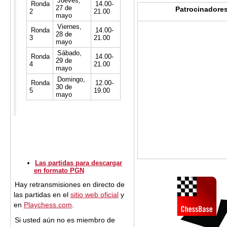
Jueves,
Ronda
14.00-
27 de
Patrocinadore
2
21.00
mayo
Viernes,
Ronda
14.00-
28 de
3
21.00
mayo
Sábado,
Ronda
14.00-
29 de
4
21.00
mayo
Domingo,
Ronda
12.00-
30 de
5
19.00
mayo
Las partidas para descargar
en formato PGN
Hay retransmisiones en directo de
las partidas en el
sitio web oficial
y
en
Playchess.com
.
Si usted aún no es miembro de