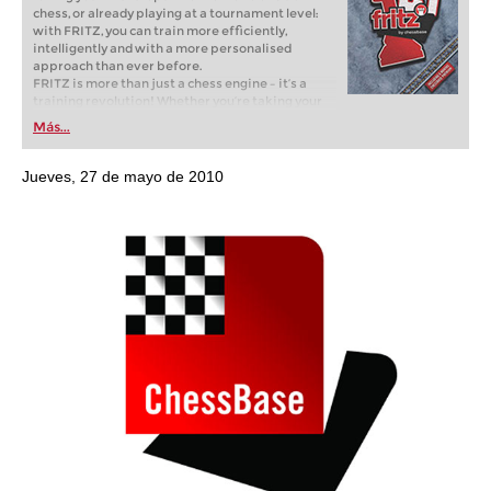
chess, or already playing at a tournament level:
with FRITZ, you can train more efficiently,
intelligently and with a more personalised
approach than ever before.
FRITZ is more than just a chess engine – it’s a
training revolution! Whether you’re taking your
first steps into the world of club chess, or already
Más...
playing at a tournament level: with FRITZ, you can
train more efficiently, intelligently and with a
more personalised approach than ever before.
Jueves, 27 de mayo de 2010