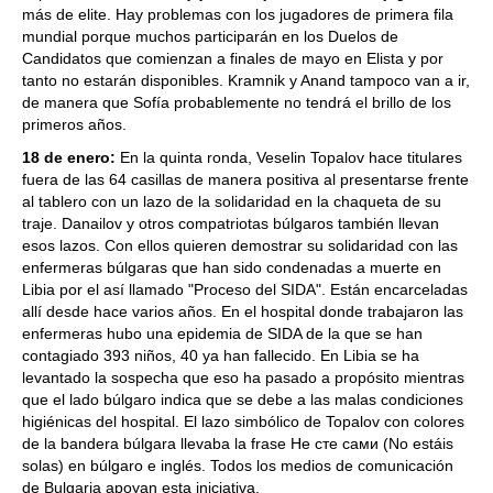
más de elite. Hay problemas con los jugadores de primera fila
mundial porque muchos participarán en los Duelos de
Candidatos que comienzan a finales de mayo en Elista y por
tanto no estarán disponibles. Kramnik y Anand tampoco van a ir,
de manera que Sofía probablemente no tendrá el brillo de los
primeros años.
18 de enero:
En la quinta ronda, Veselin Topalov hace titulares
fuera de las 64 casillas de manera positiva al presentarse frente
al tablero con un lazo de la solidaridad en la chaqueta de su
traje. Danailov y otros compatriotas búlgaros también llevan
esos lazos. Con ellos quieren demostrar su solidaridad con las
enfermeras búlgaras que han sido condenadas a muerte en
Libia por el así llamado "Proceso del SIDA". Están encarceladas
allí desde hace varios años. En el hospital donde trabajaron las
enfermeras hubo una epidemia de SIDA de la que se han
contagiado 393 niños, 40 ya han fallecido. En Libia se ha
levantado la sospecha que eso ha pasado a propósito mientras
que el lado búlgaro indica que se debe a las malas condiciones
higiénicas del hospital. El lazo simbólico de Topalov con colores
de la bandera búlgara llevaba la frase Не сте сами (No estáis
solas) en búlgaro e inglés. Todos los medios de comunicación
de Bulgaria apoyan esta iniciativa.