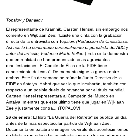
Topalov y Danailov
El representante de Kramnik, Carsten Hensel, sin embargo nos
comentó en Wijk aan Zee: "Existe una cinta con la grabación
directa de la entrevista con Topalov.
(Redacción de ChessBase:
Así nos lo ha confirmado personalmente el periodista del ABC y
autor del artículo, Federico Marín Bellón
.) Esta cinta demuestra
que en realidad se han pronunciado esas agraviantes
manifestaciones. El Comité de Ética de la FIDE tiene
conocimiento del caso". De momento sigue la guerra entre
ambos. Este fin de semana se reúne la Junta Directiva de la
FIDE en Antalya. Habrá que ver lo que incubarán, también con
respecto a un posible duelo de revancha por el título mundial.
Carsten Hensel representará al Campeón del Mundo en
Antalya, mientras que este último tiene que jugar en Wijk aan
Zee y justamente contra... ¡TOPALOV!
26 de enero:
El libro "La Guerra del Retrete" se publica un día
antes de la más espectacular partida de Wijk aan Zee.
Documenta en palabra e imagen los virulentos acontecimientos
de Elista y reproduce las manifestaciones de los jugadores en