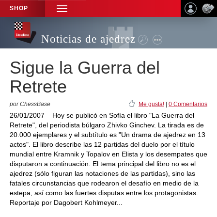
SHOP
TOGGLE
NAVIGATION
Noticias de ajedrez
Sigue la Guerra del
Retrete
por ChessBase
Me gusta!
|
0 Comentarios
26/01/2007 – Hoy se publicó en Sofía el libro "La Guerra del
Retrete", del periodista búlgaro Zhivko Ginchev. La tirada es de
20.000 ejemplares y el subtítulo es "Un drama de ajedrez en 13
actos". El libro describe las 12 partidas del duelo por el título
mundial entre Kramnik y Topalov en Elista y los desempates que
disputaron a continuación. El tema principal del libro no es el
ajedrez (sólo figuran las notaciones de las partidas), sino las
fatales circunstancias que rodearon el desafío en medio de la
estepa, así como las fuertes disputas entre los protagonistas.
Reportaje por Dagobert Kohlmeyer...