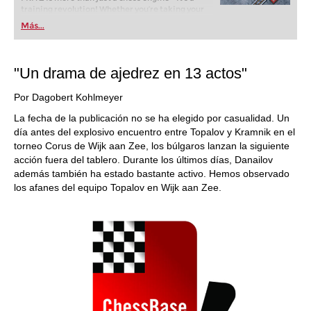
training revolution! Whether you’re taking your
first steps into the world of club chess, or already
Más...
playing at a tournament level: with FRITZ, you can
train more efficiently, intelligently and with a
more personalised approach than ever before.
"Un drama de ajedrez en 13 actos"
Por Dagobert Kohlmeyer
La fecha de la publicación no se ha elegido por casualidad. Un
día antes del explosivo encuentro entre Topalov y Kramnik en el
torneo Corus de Wijk aan Zee, los búlgaros lanzan la siguiente
acción fuera del tablero. Durante los últimos días, Danailov
además también ha estado bastante activo. Hemos observado
los afanes del equipo Topalov en Wijk aan Zee.