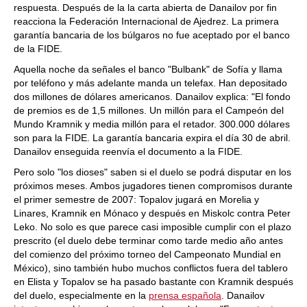
respuesta. Después de la la carta abierta de Danailov por fin
reacciona la Federación Internacional de Ajedrez. La primera
garantía bancaria de los búlgaros no fue aceptado por el banco
de la FIDE.
Aquella noche da señales el banco "Bulbank" de Sofía y llama
por teléfono y más adelante manda un telefax. Han depositado
dos millones de dólares americanos. Danailov explica: "El fondo
de premios es de 1,5 millones. Un millón para el Campeón del
Mundo Kramnik y media millón para el retador. 300.000 dólares
son para la FIDE. La garantía bancaria expira el día 30 de abril.
Danailov enseguida reenvía el documento a la FIDE.
Pero solo "los dioses" saben si el duelo se podrá disputar en los
próximos meses. Ambos jugadores tienen compromisos durante
el primer semestre de 2007: Topalov jugará en Morelia y
Linares, Kramnik en Mónaco y después en Miskolc contra Peter
Leko. No solo es que parece casi imposible cumplir con el plazo
prescrito (el duelo debe terminar como tarde medio año antes
del comienzo del próximo torneo del Campeonato Mundial en
México), sino también hubo muchos conflictos fuera del tablero
en Elista y Topalov se ha pasado bastante con Kramnik después
del duelo, especialmente en la
prensa española
. Danailov