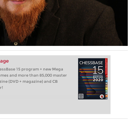
kage
hessBase 15 program + new Mega
games and more than 85,000 master
zine (DVD + magazine) and CB
r!