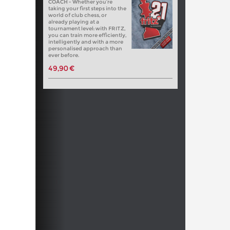
COACH - Whether you’re
taking your first steps into the
world of club chess, or
already playing at a
tournament level: with FRITZ,
you can train more efficiently,
intelligently and with a more
personalised approach than
ever before.
49,90 €