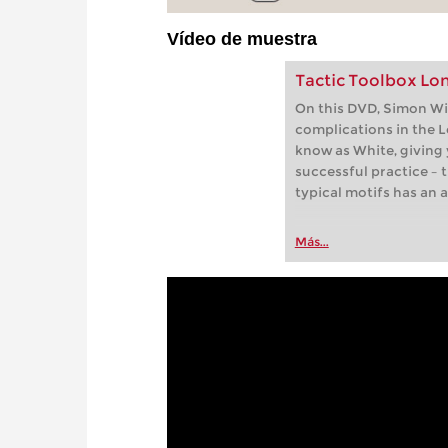
Vídeo de muestra
Tactic Toolbox L
On this DVD, Simon Wil
complications in the 
know as White, giving y
successful practice – 
typical motifs has an 
Más...