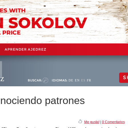
APRENDER AJEDREZ
ez
S
BUSCAR:
IDIOMAS:
DE
EN
ES
FR
nociendo patrones
Me gusta!
|
0 Comentarios