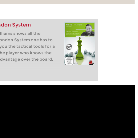
ondon System
liams shows all the
London System one has to
ou the tactical tools for a
the player who knows the
advantage over the board.