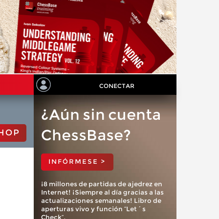
CONECTAR
¿Aún sin cuenta
ChessBase?
HOP
INFÓRMESE >
¡8 millones de partidas de ajedrez en
Internet! ¡Siempre al día gracias a las
actualizaciones semanales! Libro de
aperturas vivo y función “Let´s
Check”.