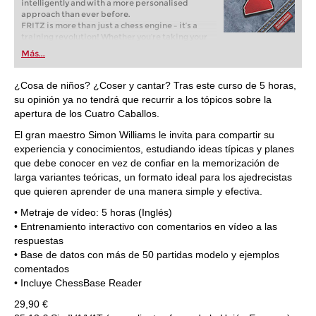
intelligently and with a more personalised
approach than ever before.
FRITZ is more than just a chess engine – it’s a
training revolution! Whether you’re taking your
first steps into the world of club chess, or already
Más...
playing at a tournament level: with FRITZ, you can
train more efficiently, intelligently and with a
more personalised approach than ever before.
¿Cosa de niños? ¿Coser y cantar? Tras este curso de 5 horas,
su opinión ya no tendrá que recurrir a los tópicos sobre la
apertura de los Cuatro Caballos.
El gran maestro Simon Williams le invita para compartir su
experiencia y conocimientos, estudiando ideas típicas y planes
que debe conocer en vez de confiar en la memorización de
larga variantes teóricas, un formato ideal para los ajedrecistas
que quieren aprender de una manera simple y efectiva.
• Metraje de vídeo: 5 horas (Inglés)
• Entrenamiento interactivo con comentarios en vídeo a las
respuestas
• Base de datos con más de 50 partidas modelo y ejemplos
comentados
• Incluye ChessBase Reader
29,90 €