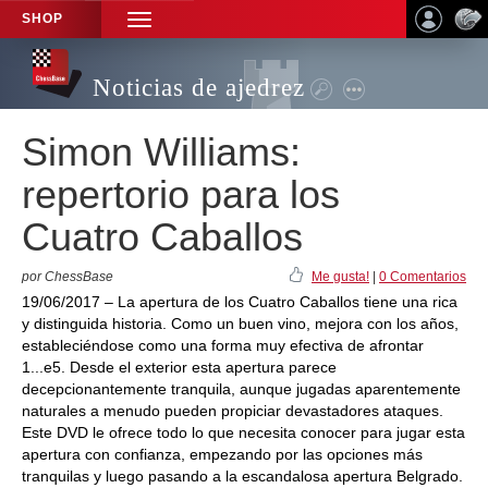
SHOP
TOGGLE
NAVIGATION
Noticias de ajedrez
Simon Williams:
repertorio para los
Cuatro Caballos
por ChessBase
Me gusta!
|
0 Comentarios
19/06/2017 – La apertura de los Cuatro Caballos tiene una rica
y distinguida historia. Como un buen vino, mejora con los años,
estableciéndose como una forma muy efectiva de afrontar
1...e5. Desde el exterior esta apertura parece
decepcionantemente tranquila, aunque jugadas aparentemente
naturales a menudo pueden propiciar devastadores ataques.
Este DVD le ofrece todo lo que necesita conocer para jugar esta
apertura con confianza, empezando por las opciones más
tranquilas y luego pasando a la escandalosa apertura Belgrado.