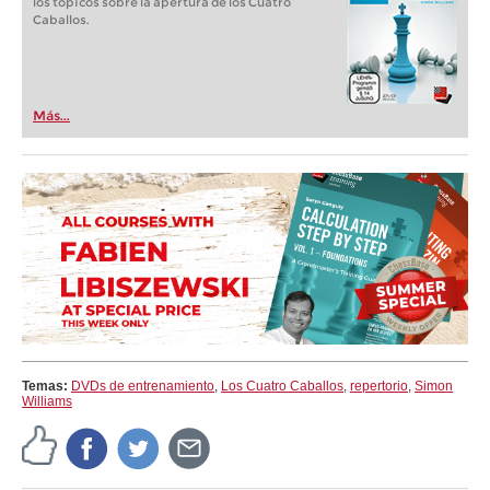
los tópicos sobre la apertura de los Cuatro
Caballos.
Más...
Temas:
DVDs de entrenamiento
,
Los Cuatro Caballos
,
repertorio
,
Simon
Williams