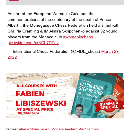
As part of the European Women’s Gala and the
commemorations of the centenary of the death of Prince
Albert I, the Monegasque Chess Federation held a simul with
GM Pia Cramling & IM Almira Skripchenko against 32 young
players from the Monaco club.
#womeninchess
pic.twitter.com/xrNCL7DFdv
— International Chess Federation (@FIDE_chess)
March 29,
2022
Temas:
Almira Skripchenko
,
Mónaco Ajedrez
,
Pia Cramling