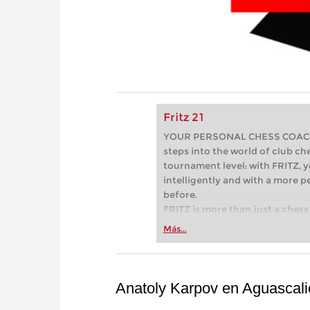
Fritz 21
YOUR PERSONAL CHESS COACH - 
steps into the world of club che
tournament level: with FRITZ, y
intelligently and with a more 
before.
FRITZ is more than just a chess 
Whether you’re taking your firs
Más...
or already playing at a tournam
more efficiently, intelligently
approach than ever before.
Anatoly Karpov en Aguascali