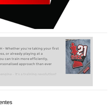
Whether you’re taking your first
ss, or already playing at a
ou can train more efficiently,
personalised approach than ever
engine – it’s a training revolution!
t steps into the world of club chess,
ent level: with FRITZ, you can train
 and with a more personalised
entes