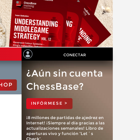
CONECTAR
¿Aún sin cuenta
ChessBase?
HOP
INFÓRMESE >
¡8 millones de partidas de ajedrez en
Internet! ¡Siempre al día gracias a las
actualizaciones semanales! Libro de
aperturas vivo y función “Let´s
Check”.