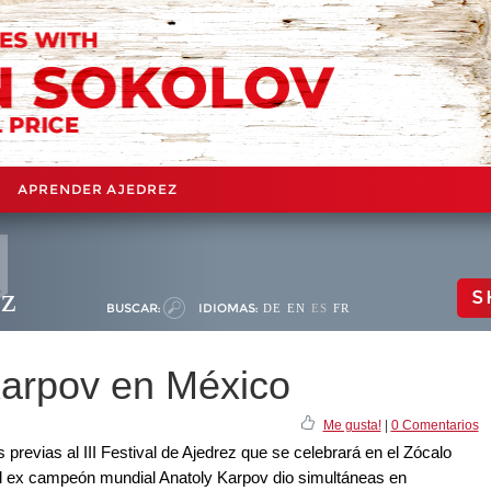
APRENDER AJEDREZ
ez
S
BUSCAR:
IDIOMAS:
DE
EN
ES
FR
Karpov en México
Me gusta!
|
0 Comentarios
previas al III Festival de Ajedrez que se celebrará en el Zócalo
 el ex campeón mundial Anatoly Karpov dio simultáneas en