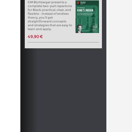
GM Blohberger presents a
complete two-part repertoire
for Black: practical, clear, and
flexible – instead of endless
theory, you’ll get
straightforward concepts
and strategies that are easy to
learn and apply.
49,90 €