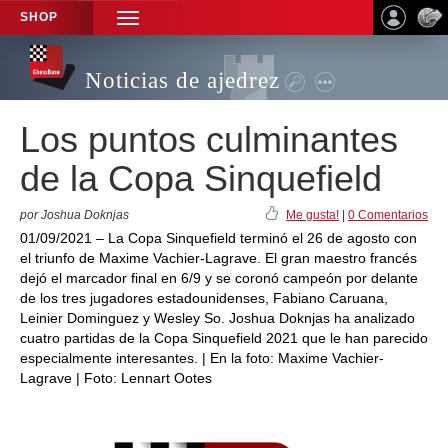
SHOP
TOGGLE
NAVIGATION
Noticias de ajedrez
Los puntos culminantes
de la Copa Sinquefield
por Joshua Doknjas
Me gusta!
|
0 Comentarios
01/09/2021 – La Copa Sinquefield terminó el 26 de agosto con
el triunfo de Maxime Vachier-Lagrave. El gran maestro francés
dejó el marcador final en 6/9 y se coronó campeón por delante
de los tres jugadores estadounidenses, Fabiano Caruana,
Leinier Dominguez y Wesley So. Joshua Doknjas ha analizado
cuatro partidas de la Copa Sinquefield 2021 que le han parecido
especialmente interesantes. | En la foto: Maxime Vachier-
Lagrave | Foto: Lennart Ootes