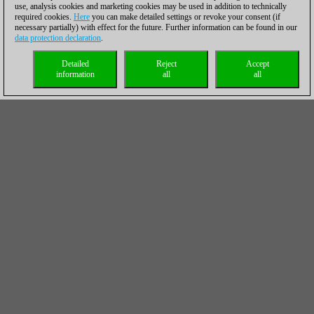
use, analysis cookies and marketing cookies may be used in addition to technically
required cookies.
Here
you can make detailed settings or revoke your consent (if
necessary partially) with effect for the future. Further information can be found in our
data protection declaration
.
Detailed
Reject
Accept
information
all
all