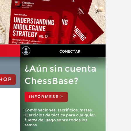
CONECTAR
¿Aún sin cuenta
ChessBase?
HOP
INFÓRMESE >
Combinaciones, sacrificios, mates.
Ejercicios de táctica para cualquier
fuerza de juego sobre todos los
temas.