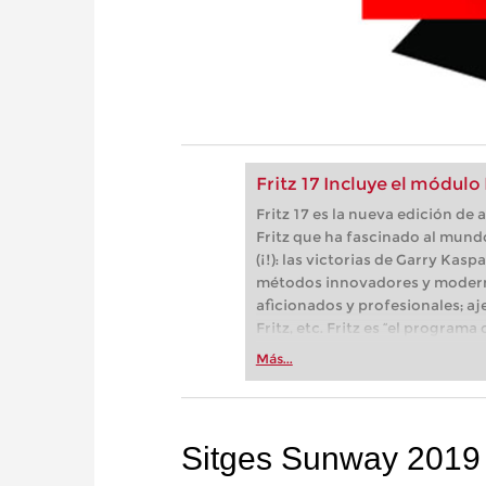
Fritz 17 Incluye el módulo
Fritz 17 es la nueva edición d
Fritz que ha fascinado al mund
(¡!): las victorias de Garry Kas
métodos innovadores y modern
aficionados y profesionales; aj
Fritz, etc. Fritz es “el progra
(Der Spiegel) y ofrece todo lo 
Más...
más espectacular: Fritz 17 inc
neuronal de inteligencia artificia
Sitges Sunway 2019