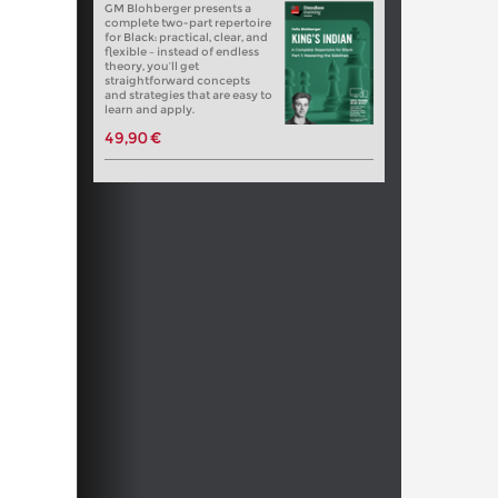
GM Blohberger presents a
complete two-part repertoire
for Black: practical, clear, and
flexible – instead of endless
theory, you’ll get
straightforward concepts
and strategies that are easy to
learn and apply.
49,90 €