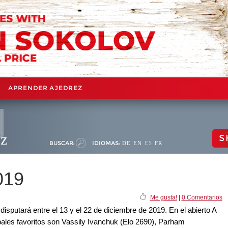
APRENDER AJEDREZ
ez
S
BUSCAR:
IDIOMAS:
DE
EN
ES
FR
019
Me gusta!
|
0 Comentarios
isputará entre el 13 y el 22 de diciembre de 2019. En el abierto A
pales favoritos son Vassily Ivanchuk (Elo 2690), Parham