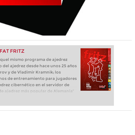
 FAT FRITZ
e aquel mismo programa de ajedrez
o del ajedrez desde hace unos 25 años
parov y de Vladimir Kramnik; los
os de entrenamiento para jugadores
edrez cibernético en el servidor de
ma de ajedrez más popular de Alemania”
que necesita el ajedrecista. La novedad
luye el módulo basado en una red
l, "Fat Fritz".