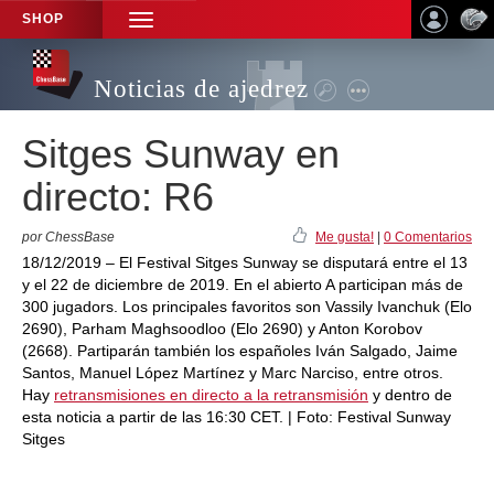
SHOP
TOGGLE
NAVIGATION
Noticias de ajedrez
Sitges Sunway en
directo: R6
por ChessBase
Me gusta!
|
0 Comentarios
18/12/2019 – El Festival Sitges Sunway se disputará entre el 13
y el 22 de diciembre de 2019. En el abierto A participan más de
300 jugadors. Los principales favoritos son Vassily Ivanchuk (Elo
2690), Parham Maghsoodloo (Elo 2690) y Anton Korobov
(2668). Partiparán también los españoles Iván Salgado, Jaime
Santos, Manuel López Martínez y Marc Narciso, entre otros.
Hay
retransmisiones en directo a la retransmisión
y dentro de
esta noticia a partir de las 16:30 CET. | Foto: Festival Sunway
Sitges