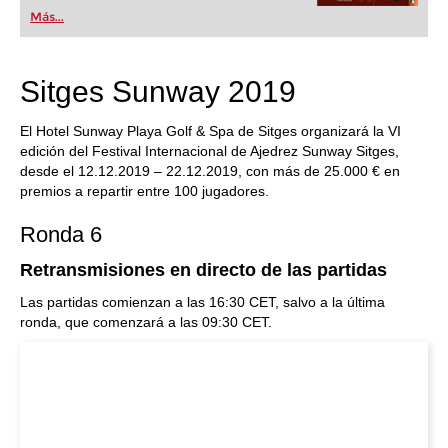
popular de Alemania” (Der Spiegel) y ofrece todo
Más...
lo que necesita el ajedrecista. La novedad más
espectacular: Fritz 17 incluye el módulo basado
en una red neuronal de inteligencia artificial, "Fat
Fritz".
Sitges Sunway 2019
El Hotel Sunway Playa Golf & Spa de Sitges organizará la VI
edición del Festival Internacional de Ajedrez Sunway Sitges,
desde el 12.12.2019 – 22.12.2019, con más de 25.000 € en
premios a repartir entre 100 jugadores.
Ronda 6
Retransmisiones en directo de las partidas
Las partidas comienzan a las 16:30 CET, salvo a la última
ronda, que comenzará a las 09:30 CET.