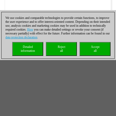
We use cookies and comparable technologies to provide certain functions, to improve
the user experience and to offer interest-oriented content. Depending on their intended
use, analysis cookies and marketing cookies may be used in addition to technically
required cookies.
Here
you can make detailed settings or revoke your consent (if
necessary partially) with effect for the future. Further information can be found in our
data protection declaration
.
Detailed
Reject
Accept
information
all
all