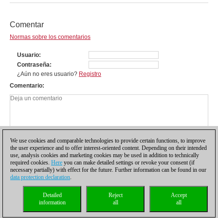
Comentar
Normas sobre los comentarios
Usuario
Contraseña
¿Aún no eres usuario?
Registro
Comentario
We use cookies and comparable technologies to provide certain functions, to improve
the user experience and to offer interest-oriented content. Depending on their intended
use, analysis cookies and marketing cookies may be used in addition to technically
required cookies.
Here
you can make detailed settings or revoke your consent (if
necessary partially) with effect for the future. Further information can be found in our
data protection declaration
.
Política de privacidad
|
Pie de imprenta
|
Para contactar
|
Cookies Management
|
Detailed
Reject
Accept
Licencias
|
Compliance Hotline
|
Inicio
information
all
all
© 2017 ChessBase GmbH | Osterbekstraße 90a | 22083 Hamburgo | Alemania
coldest news