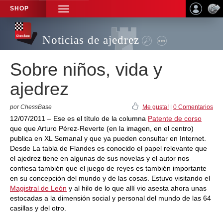
SHOP
TOGGLE
NAVIGATION
Noticias de ajedrez
Sobre niños, vida y
ajedrez
por ChessBase
Me gusta!
|
0 Comentarios
12/07/2011 – Ese es el título de la columna
Patente de corso
que que Arturo Pérez-Reverte (en la imagen, en el centro)
publica en XL Semanal y que ya pueden consultar en Internet.
Desde La tabla de Flandes es conocido el papel relevante que
el ajedrez tiene en algunas de sus novelas y el autor nos
confiesa también que el juego de reyes es también importante
en su concepción del mundo y de las cosas. Estuvo visitando el
Magistral de León
y al hilo de lo que allí vio asesta ahora unas
estocadas a la dimensión social y personal del mundo de las 64
casillas y del otro.