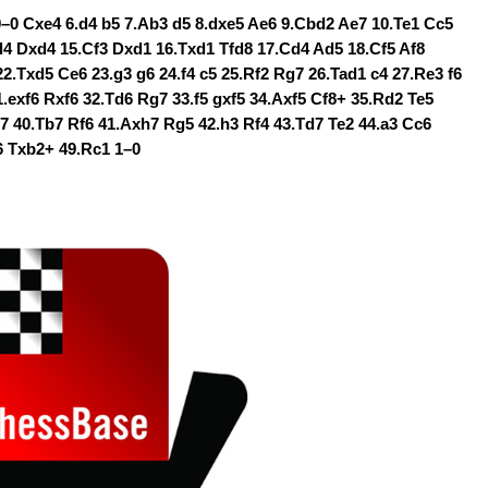
.0–0 Cxe4 6.d4 b5 7.Ab3 d5 8.dxe5 Ae6 9.Cbd2 Ae7 10.Te1 Cc5
d4 Dxd4 15.Cf3 Dxd1 16.Txd1 Tfd8 17.Cd4 Ad5 18.Cf5 Af8
.Txd5 Ce6 23.g3 g6 24.f4 c5 25.Rf2 Rg7 26.Tad1 c4 27.Re3 f6
.exf6 Rxf6 32.Td6 Rg7 33.f5 gxf5 34.Axf5 Cf8+ 35.Rd2 Te5
7 40.Tb7 Rf6 41.Axh7 Rg5 42.h3 Rf4 43.Td7 Te2 44.a3 Cc6
6 Txb2+ 49.Rc1 1–0