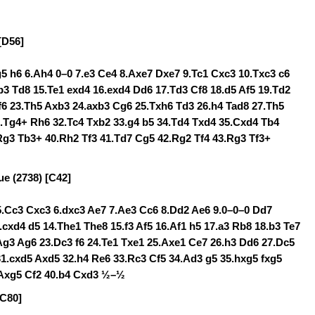
[D56]
Ag5 h6 6.Ah4 0–0 7.e3 Ce4 8.Axe7 Dxe7 9.Tc1 Cxc3 10.Txc3 c6
b3 Td8 15.Te1 exd4 16.exd4 Dd6 17.Td3 Cf8 18.d5 Af5 19.Td2
f6 23.Th5 Axb3 24.axb3 Cg6 25.Txh6 Td3 26.h4 Tad8 27.Th5
1.Tg4+ Rh6 32.Tc4 Txb2 33.g4 b5 34.Td4 Txd4 35.Cxd4 Tb4
Rg3 Tb3+ 40.Rh2 Tf3 41.Td7 Cg5 42.Rg2 Tf4 43.Rg3 Tf3+
ue (2738) [C42]
 5.Cc3 Cxc3 6.dxc3 Ae7 7.Ae3 Cc6 8.Dd2 Ae6 9.0–0–0 Dd7
cxd4 d5 14.The1 The8 15.f3 Af5 16.Af1 h5 17.a3 Rb8 18.b3 Te7
Ag3 Ag6 23.Dc3 f6 24.Te1 Txe1 25.Axe1 Ce7 26.h3 Dd6 27.Dc5
31.cxd5 Axd5 32.h4 Re6 33.Rc3 Cf5 34.Ad3 g5 35.hxg5 fxg5
.Axg5 Cf2 40.b4 Cxd3 ½–½
[C80]