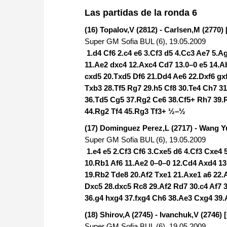
approach than ever before.
Las partidas de la ronda 6
(16) Topalov,V (2812) - Carlsen,M (2770) 
Super GM Sofia BUL (6), 19.05.2009
1.d4 Cf6 2.c4 e6 3.Cf3 d5 4.Cc3 Ae7 5.
11.Ae2 dxc4 12.Axc4 Cd7 13.0–0 e5 14.A
cxd5 20.Txd5 Df6 21.Dd4 Ae6 22.Dxf6 gx
Txb3 28.Tf5 Rg7 29.h5 Cf8 30.Te4 Ch7 3
36.Td5 Cg5 37.Rg2 Ce6 38.Cf5+ Rh7 39.
44.Rg2 Tf4 45.Rg3 Tf3+ ½–½
(17) Dominguez Perez,L (2717) - Wang Y
Super GM Sofia BUL (6), 19.05.2009
1.e4 e5 2.Cf3 Cf6 3.Cxe5 d6 4.Cf3 Cxe4
10.Rb1 Af6 11.Ae2 0–0–0 12.Cd4 Axd4 13.
19.Rb2 Tde8 20.Af2 Txe1 21.Axe1 a6 22.
Dxc5 28.dxc5 Rc8 29.Af2 Rd7 30.c4 Af7 
36.g4 hxg4 37.fxg4 Ch6 38.Ae3 Cxg4 39
(18) Shirov,A (2745) - Ivanchuk,V (2746) 
Super GM Sofia BUL (6), 19.05.2009