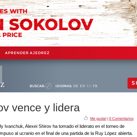
APRENDER AJEDREZ
ez
S
BUSCAR:
IDIOMAS:
DE
EN
ES
FR
ov vence y lidera
Me gusta!
|
0 Comentarios
ly Ivanchuk, Alexei Shirov ha tomado el liderato en el torneo de
mpuso al ucranio en el final de una partida de la Ruy López abierta.