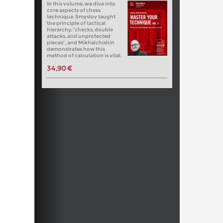
In this volume, we dive into
core aspects of chess
technique. Smyslov taught
the principle of tactical
hierarchy, “checks, double
attacks, and unprotected
pieces”, and Mikhalchishin
demonstrates how this
method of calculation is vital.
34,90 €