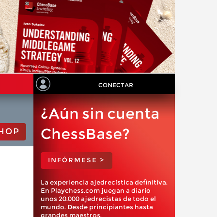
CONECTAR
¿Aún sin cuenta
ChessBase?
HOP
INFÓRMESE >
La experiencia ajedrecística definitiva.
En Playchess.com juegan a diario
unos 20.000 ajedrecistas de todo el
mundo. Desde principiantes hasta
grandes maestros.