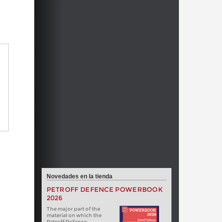
Novedades en la tienda
PETROFF DEFENCE POWERBOOK
2026
The major part of the
material on which the
Petroff Defence