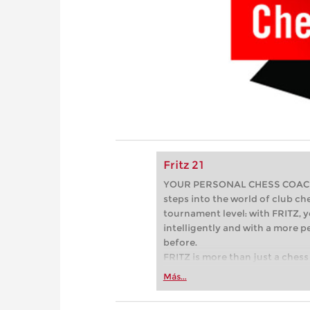
Fritz 21
YOUR PERSONAL CHESS COACH - 
steps into the world of club che
tournament level: with FRITZ, y
intelligently and with a more 
before.
FRITZ is more than just a chess 
Whether you’re taking your firs
Más...
or already playing at a tournam
more efficiently, intelligently