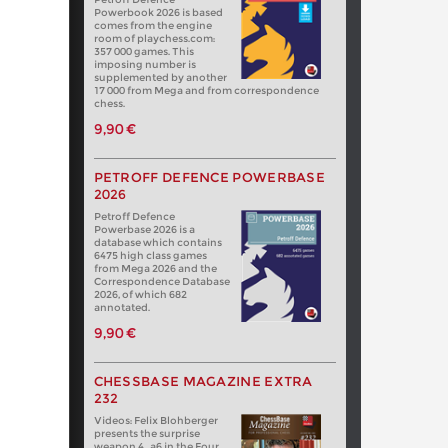
Powerbook 2026 is based
comes from the engine
room of playchess.com:
357 000 games. This
imposing number is
supplemented by another
17 000 from Mega and from correspondence
chess.
9,90 €
PETROFF DEFENCE POWERBASE
2026
Petroff Defence
Powerbase 2026 is a
database which contains
6475 high class games
from Mega 2026 and the
Correspondence Database
2026, of which 682
annotated.
9,90 €
CHESSBASE MAGAZINE EXTRA
232
Videos: Felix Blohberger
presents the surprise
weapon 4…a6 in the Four