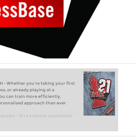
Whether you’re taking your first
ss, or already playing at a
ou can train more efficiently,
personalised approach than ever
engine – it’s a training revolution!
t steps into the world of club chess,
ent level: with FRITZ, you can train
 and with a more personalised