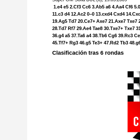
1.e4 e5 2.Cf3 Cc6 3.Ab5 a6 4.Aa4 Cf6 5
11.c3 d4 12.Ac2 0–0 13.cxd4 Cxd4 14.Cx
19.Ag5 Td7 20.Ce7+ Axe7 21.Axe7 Txe7 22
28.Td7 Rf7 29.Ae4 Tae8 30.Txe7+ Txe7 31
36.g4 a5 37.Ta6 a4 38.Tb6 Cg6 39.Rc3 Ce
45.Tf7+ Rg3 46.g5 Te3+ 47.Rd2 Tb3 48.g
Clasificación tras 6 rondas