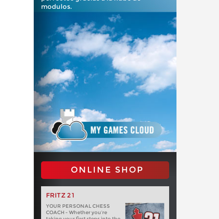
modulos.
ONLINE SHOP
FRITZ 21
YOUR PERSONAL CHESS
COACH - Whether you’re
taking your first steps into the