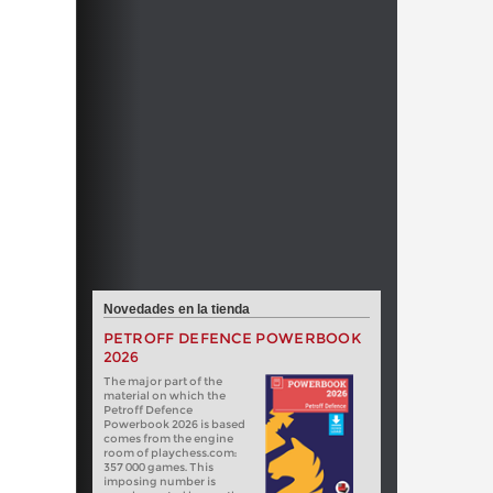
Novedades en la tienda
PETROFF DEFENCE POWERBOOK
2026
The major part of the
material on which the
Petroff Defence
Powerbook 2026 is based
comes from the engine
room of playchess.com:
357 000 games. This
imposing number is