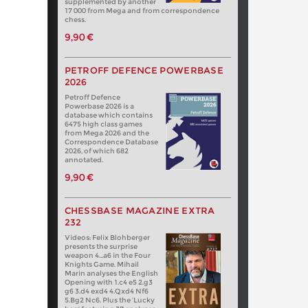
supplemented by another
17 000 from Mega and from correspondence
chess.
9,90 €
PETROFF DEFENCE POWERBASE
2026
Petroff Defence
Powerbase 2026 is a
database which contains
6475 high class games
from Mega 2026 and the
Correspondence Database
2026, of which 682
annotated.
9,90 €
CHESSBASE MAGAZINE EXTRA
232
Videos: Felix Blohberger
presents the surprise
weapon 4…a6 in the Four
Knights Game. Mihail
Marin analyses the English
Opening with 1.c4 e5 2.g3
g6 3.d4 exd4 4.Qxd4 Nf6
5.Bg2 Nc6. Plus the ‘Lucky