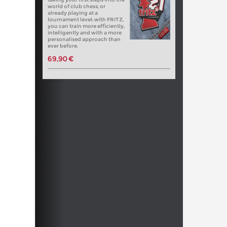
world of club chess, or
already playing at a
tournament level: with FRITZ,
you can train more efficiently,
intelligently and with a more
personalised approach than
ever before.
69,90 €