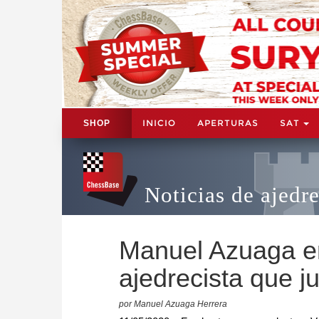
INICIO
APERTURAS
SAT
SHOP
Noticias de ajedr
Manuel Azuaga en 
ajedrecista que 
por Manuel Azuaga Herrera