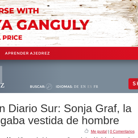
APRENDER AJEDREZ
ez
S
BUSCAR:
IDIOMAS:
DE
EN
ES
FR
Diario Sur: Sonja Graf, la
jugaba vestida de hombre
Me gusta!
|
0 Comentarios