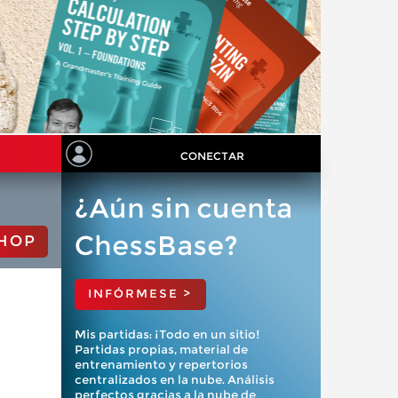
CONECTAR
¿Aún sin cuenta
ChessBase?
HOP
INFÓRMESE >
Mis partidas: ¡Todo en un sitio!
Partidas propias, material de
entrenamiento y repertorios
centralizados en la nube. Análisis
perfectos gracias a la nube de