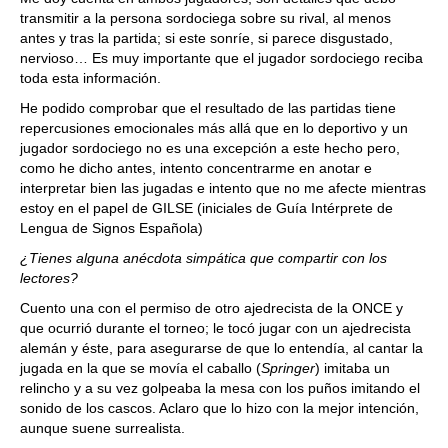
transmitir a la persona sordociega sobre su rival, al menos
antes y tras la partida; si este sonríe, si parece disgustado,
nervioso…
E
s muy importante que el jugador sordociego reciba
toda esta información.
He podido comprobar que el resultado de las partidas tiene
repercusiones emocionales más allá que en lo deportivo y un
jugador sordociego no es una excepción a este hecho pero,
como he dicho antes, intento concentrarme en anotar e
interpretar bien las jugadas e intento que no me afecte mientras
estoy en el papel de GILSE
(iniciales de Guía Intérprete de
Lengua de Signos Española)
¿Tienes alguna anécdota simpática que compartir con los
lectores?
Cuento una con el permiso de otro ajedrecista de la ONCE y
que ocurrió durante el torneo; le tocó jugar con un ajedrecista
alemán y éste, para asegurarse de que lo entendía, al cantar la
jugada en la que se movía el caballo (
Springer
) imitaba un
relincho y a su vez golpeaba la mesa con los puños imitando el
sonido de los cascos. Aclaro que lo hizo con la mejor intención,
aunque suene surrealista.