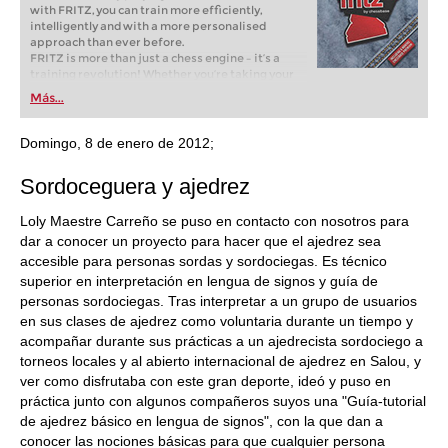
with FRITZ, you can train more efficiently,
intelligently and with a more personalised
approach than ever before.
FRITZ is more than just a chess engine – it’s a
training revolution! Whether you’re taking your
first steps into the world of club chess, or already
Más...
playing at a tournament level: with FRITZ, you can
train more efficiently, intelligently and with a
more personalised approach than ever before.
Domingo, 8 de enero de 2012;
S
ordoceguera y ajedrez
Loly Maestre Carreño se puso en contacto con nosotros para
dar a conocer un proyecto para hacer que el ajedrez sea
accesible para personas sordas y sordociegas. Es técnico
superior en interpretación en lengua de signos y guía de
personas sordociegas. Tras interpretar a un grupo de usuarios
en sus clases de ajedrez como voluntaria durante un tiempo y
acompañar durante sus prácticas a un ajedrecista sordociego a
torneos locales y al abierto internacional de ajedrez en Salou, y
ver como disfrutaba con este gran deporte, ide
ó
y puso en
práctica junto con algunos compañeros suyos una "Guía-tutorial
de ajedrez básico en lengua de signos", con la que dan a
conocer las nociones básicas para que cualquier persona