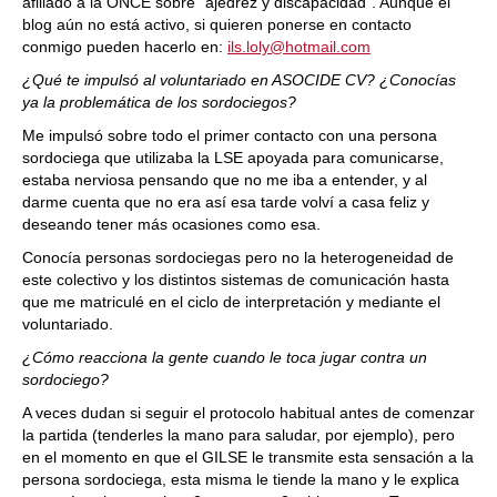
afiliado a la ONCE sobre "ajedrez y discapacidad".
Aunque el
blog aún no está activo, si quieren ponerse en contacto
conmigo pueden hacerlo en:
ils.loly@hotmail.com
¿Qué te impulsó al voluntariado en ASOCIDE CV? ¿Conocías
ya la problemática de los sordociegos?
Me impulsó sobre todo el primer contacto con una persona
sordociega que utilizaba la LSE apoyada para comunicarse,
estaba nerviosa pensando que no me iba a entender, y al
darme cuenta que no era así esa tarde volví a casa feliz y
deseando tener más ocasiones como esa.
Conocía personas sordociegas pero no la heterogeneidad de
este colectivo y los distintos sistemas de comunicación hasta
que me matriculé en el ciclo de interpretación y mediante el
voluntariado.
¿Cómo reacciona la gente cuando le toca jugar contra un
sordociego?
A veces dudan si seguir el protocolo habitual antes de comenzar
la partida (tenderles la mano para saludar, por ejemplo), pero
en el momento en que el GILSE le transmite esta sensación a la
persona sordociega, esta misma le tiende la mano y le explica