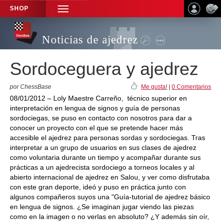
SHOP
TOGGLE
NAVIGATION
Noticias de ajedrez
Sordoceguera y ajedrez
por ChessBase
Me gusta!
|
0 Comentarios
08/01/2012 – Loly Maestre Carreño, técnico superior en
interpretación en lengua de signos y guía de personas
sordociegas, se puso en contacto con nosotros para dar a
conocer un proyecto con el que se pretende hacer más
accesible el ajedrez para personas sordas y sordociegas. Tras
interpretar a un grupo de usuarios en sus clases de ajedrez
como voluntaria durante un tiempo y acompañar durante sus
prácticas a un ajedrecista sordociego a torneos locales y al
abierto internacional de ajedrez en Salou, y ver como disfrutaba
con este gran deporte, ideó y puso en práctica junto con
algunos compañeros suyos una "Guía-tutorial de ajedrez básico
en lengua de signos. ¿Se imaginan jugar viendo las piezas
como en la imagen o no verlas en absoluto? ¿Y además sin oír,