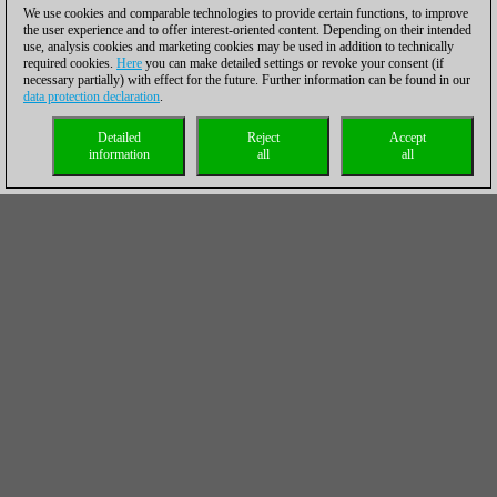
We use cookies and comparable technologies to provide certain functions, to improve
the user experience and to offer interest-oriented content. Depending on their intended
use, analysis cookies and marketing cookies may be used in addition to technically
required cookies.
Here
you can make detailed settings or revoke your consent (if
necessary partially) with effect for the future. Further information can be found in our
data protection declaration
.
Detailed
Reject
Accept
information
all
all