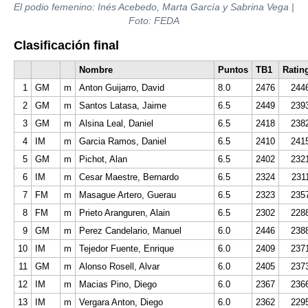
El podio femenino: Inés Acebedo, Marta García y Sabrina Vega |
Foto: FEDA
Clasificación final
Nombre
Puntos
TB1
Ratin
1
GM
m
Anton Guijarro, David
8.0
2476
244
2
GM
m
Santos Latasa, Jaime
6.5
2449
239
3
GM
m
Alsina Leal, Daniel
6.5
2418
238
4
IM
m
Garcia Ramos, Daniel
6.5
2410
241
5
GM
m
Pichot, Alan
6.5
2402
232
6
IM
m
Cesar Maestre, Bernardo
6.5
2324
231
7
FM
m
Masague Artero, Guerau
6.5
2323
235
8
FM
m
Prieto Aranguren, Alain
6.5
2302
228
9
GM
m
Perez Candelario, Manuel
6.0
2446
238
10
IM
m
Tejedor Fuente, Enrique
6.0
2409
237
11
GM
m
Alonso Rosell, Alvar
6.0
2405
237
12
IM
m
Macias Pino, Diego
6.0
2367
236
13
IM
m
Vergara Anton, Diego
6.0
2362
229