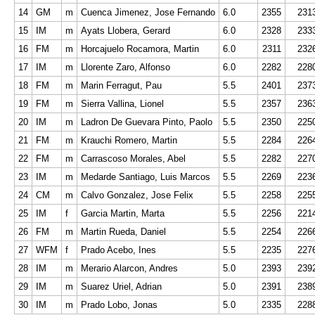
14
GM
m
Cuenca Jimenez, Jose Fernando
6.0
2355
231
15
IM
m
Ayats Llobera, Gerard
6.0
2328
233
16
FM
m
Horcajuelo Rocamora, Martin
6.0
2311
232
17
IM
m
Llorente Zaro, Alfonso
6.0
2282
228
18
FM
m
Marin Ferragut, Pau
5.5
2401
237
19
FM
m
Sierra Vallina, Lionel
5.5
2357
236
20
IM
m
Ladron De Guevara Pinto, Paolo
5.5
2350
225
21
FM
m
Krauchi Romero, Martin
5.5
2284
226
22
FM
m
Carrascoso Morales, Abel
5.5
2282
227
23
IM
m
Medarde Santiago, Luis Marcos
5.5
2269
223
24
CM
m
Calvo Gonzalez, Jose Felix
5.5
2258
225
25
IM
f
Garcia Martin, Marta
5.5
2256
221
26
FM
m
Martin Rueda, Daniel
5.5
2254
226
27
WFM
f
Prado Acebo, Ines
5.5
2235
227
28
IM
m
Merario Alarcon, Andres
5.0
2393
239
29
IM
m
Suarez Uriel, Adrian
5.0
2391
238
30
IM
m
Prado Lobo, Jonas
5.0
2335
228