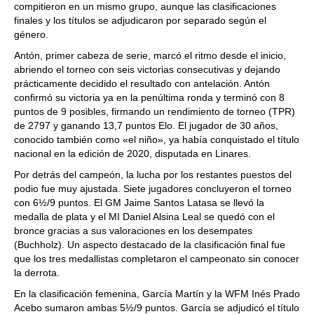
compitieron en un mismo grupo, aunque las clasificaciones
finales y los títulos se adjudicaron por separado según el
género.
Antón, primer cabeza de serie, marcó el ritmo desde el inicio,
abriendo el torneo con seis victorias consecutivas y dejando
prácticamente decidido el resultado con antelación. Antón
confirmó su victoria ya en la penúltima ronda y terminó con 8
puntos de 9 posibles, firmando un rendimiento de torneo (TPR)
de 2797 y ganando 13,7 puntos Elo. El jugador de 30 años,
conocido también como «el niño», ya había conquistado el título
nacional en la edición de 2020, disputada en Linares.
Por detrás del campeón, la lucha por los restantes puestos del
podio fue muy ajustada. Siete jugadores concluyeron el torneo
con 6½/9 puntos. El GM Jaime Santos Latasa se llevó la
medalla de plata y el MI Daniel Alsina Leal se quedó con el
bronce gracias a sus valoraciones en los desempates
(Buchholz). Un aspecto destacado de la clasificación final fue
que los tres medallistas completaron el campeonato sin conocer
la derrota.
En la clasificación femenina, García Martín y la WFM Inés Prado
Acebo sumaron ambas 5½/9 puntos. García se adjudicó el título