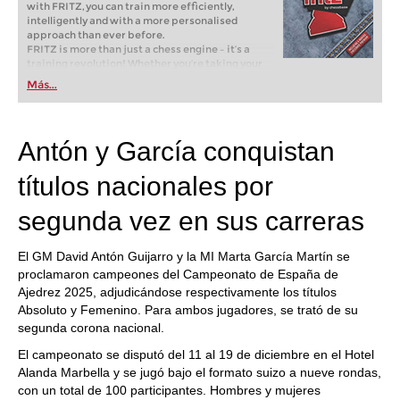
with FRITZ, you can train more efficiently,
intelligently and with a more personalised
approach than ever before.
FRITZ is more than just a chess engine – it’s a
training revolution! Whether you’re taking your
first steps into the world of club chess, or already
Más...
playing at a tournament level: with FRITZ, you can
train more efficiently, intelligently and with a
more personalised approach than ever before.
Antón y García conquistan
títulos nacionales por
segunda vez en sus carreras
El GM David Antón Guijarro y la MI Marta García Martín se
proclamaron campeones del Campeonato de España de
Ajedrez 2025, adjudicándose respectivamente los títulos
Absoluto y Femenino. Para ambos jugadores, se trató de su
segunda corona nacional.
El campeonato se disputó del 11 al 19 de diciembre en el Hotel
Alanda Marbella y se jugó bajo el formato suizo a nueve rondas,
con un total de 100 participantes. Hombres y mujeres