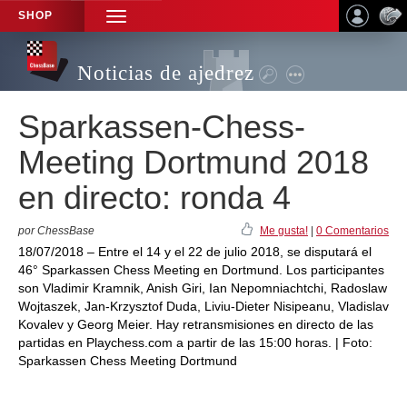
SHOP
TOGGLE
NAVIGATION
Noticias de ajedrez
Sparkassen-Chess-
Meeting Dortmund 2018
en directo: ronda 4
por ChessBase
Me gusta!
|
0 Comentarios
18/07/2018 – Entre el 14 y el 22 de julio 2018, se disputará el
46° Sparkassen Chess Meeting en Dortmund. Los participantes
son Vladimir Kramnik, Anish Giri, Ian Nepomniachtchi, Radoslaw
Wojtaszek, Jan-Krzysztof Duda, Liviu-Dieter Nisipeanu, Vladislav
Kovalev y Georg Meier. Hay retransmisiones en directo de las
partidas en Playchess.com a partir de las 15:00 horas. | Foto:
Sparkassen Chess Meeting Dortmund