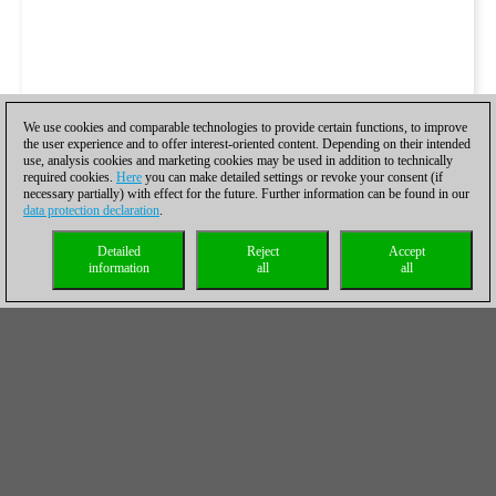
We use cookies and comparable technologies to provide certain functions, to improve
the user experience and to offer interest-oriented content. Depending on their intended
use, analysis cookies and marketing cookies may be used in addition to technically
required cookies.
Here
you can make detailed settings or revoke your consent (if
necessary partially) with effect for the future. Further information can be found in our
data protection declaration
.
Detailed
Reject
Accept
information
all
all