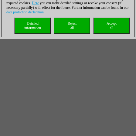
required cookies.
Here
you can make detailed settings or revoke your consent (if
necessary partially) with effect for the future. Further information can be found in our
data protection declaration
.
Detailed
Reject
Accept
information
all
all