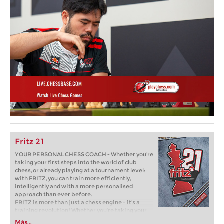
Fritz 21
YOUR PERSONAL CHESS COACH - Whether you’re
taking your first steps into the world of club
chess, or already playing at a tournament level:
with FRITZ, you can train more efficiently,
intelligently and with a more personalised
approach than ever before.
FRITZ is more than just a chess engine – it’s a
training revolution! Whether you’re taking your
first steps into the world of club chess, or already
Más...