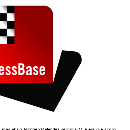
s más abajo. Montero Meléndez venció al MI Pierluigi Piscopo,