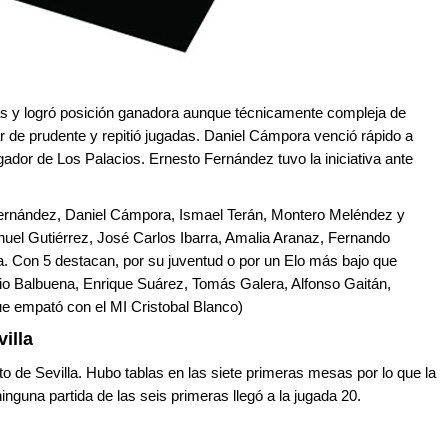
as y logró posición ganadora aunque técnicamente compleja de
car de prudente y repitió jugadas. Daniel Cámpora venció rápido a
gador de Los Palacios. Ernesto Fernández tuvo la iniciativa ante
 Fernández, Daniel Cámpora, Ismael Terán, Montero Meléndez y
el Gutiérrez, José Carlos Ibarra, Amalia Aranaz, Fernando
 Con 5 destacan, por su juventud o por un Elo más bajo que
io Balbuena, Enrique Suárez, Tomás Galera, Alfonso Gaitán,
ue empató con el MI Cristobal Blanco)
illa
rto de Sevilla. Hubo tablas en las siete primeras mesas por lo que la
inguna partida de las seis primeras llegó a la jugada 20.