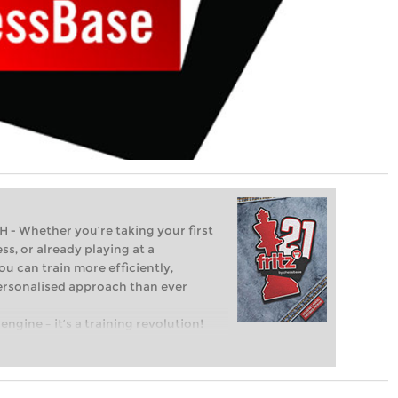
Whether you’re taking your first
ss, or already playing at a
ou can train more efficiently,
personalised approach than ever
engine – it’s a training revolution!
t steps into the world of club chess,
ent level: with FRITZ, you can train
 and with a more personalised