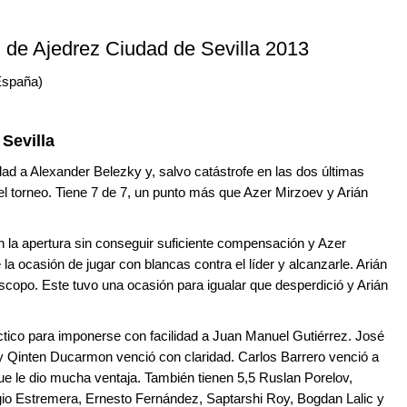
l de Ajedrez Ciudad de Sevilla 2013
(España)
Sevilla
idad a Alexander Belezky y, salvo catástrofe en las dos últimas
 el torneo. Tiene 7 de 7, un punto más que Azer Mirzoev y Arián
la apertura sin conseguir suficiente compensación y Azer
a ocasión de jugar con blancas contra el líder y alcanzarle. Arián
Piscopo. Este tuvo una ocasión para igualar que desperdició y Arián
tico para imponerse con facilidad a Juan Manuel Gutiérrez. José
 y Qinten Ducarmon venció con claridad. Carlos Barrero venció a
ue le dio mucha ventaja. También tienen 5,5 Ruslan Porelov,
io Estremera, Ernesto Fernández, Saptarshi Roy, Bogdan Lalic y