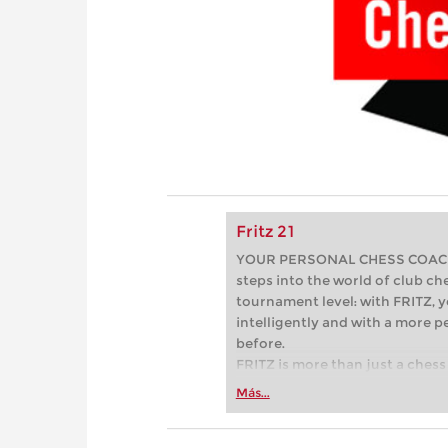
Fritz 21
YOUR PERSONAL CHESS COACH - 
steps into the world of club che
tournament level: with FRITZ, y
intelligently and with a more 
before.
FRITZ is more than just a chess 
Whether you’re taking your firs
Más...
or already playing at a tournam
more efficiently, intelligently