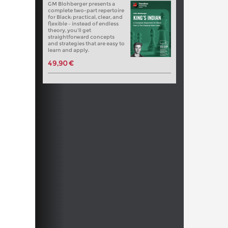
GM Blohberger presents a
complete two-part repertoire
for Black: practical, clear, and
flexible – instead of endless
theory, you’ll get
straightforward concepts
and strategies that are easy to
learn and apply.
49,90 €