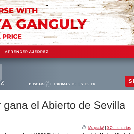
APRENDER AJEDREZ
ez
S
BUSCAR:
IDIOMAS:
DE
EN
ES
FR
 gana el Abierto de Sevilla
Me gusta!
|
0 Comentarios