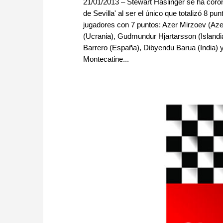
21/01/2013 – Stewart Haslinger se ha coron
de Sevilla' al ser el único que totalizó 8 pu
jugadores con 7 puntos: Azer Mirzoev (Az
(Ucrania), Gudmundur Hjartarsson (Islandi
Barrero (España), Dibyendu Barua (India) 
Montecatine...