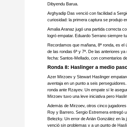
Dibyendu Barua.
Arghyadip Das venció con facilidad a Sergi
curiosidad: la primera captura se produjo 
Amalia Aranaz jugó una partida correcta con
logró empatar. Eduardo Serrano siempre tuvo
Recordamos que mañana, 8ª ronda, es el úl
de las rondas 6ª y 7ª. De las anteriores ya
fecha: Santos-Mellado, con comentarios de
Ronda 8: Haslinger a medio paso 
Azer Mirzoev y Stewart Haslinger empataron 
aventaja en un punto a seis perseguidores. 
ronda ante Rzayev. Un empate sí le asegurar
Mirzoev tuvo una leve iniciativa pero Hasl
Además de Mirzoev, otros cinco jugadores 
Roy y Barrero. Sergio Estremera entregó un
Belezky. Un error de Arián González en la 
venció sin problemas y a un punto de Haslin