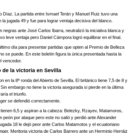
o Díaz. La partida entre Ismael Terán y Manuel Ruiz tuvo una
en
la jugada 49 y fue para lograr ventaja decisiva del blanco.
 negras ante José Carlos Ibarra, neutralizó la iniciativa blanca y
 leve ventaja pero Daniel Cámpora logró equilibrar en el final.
timo día para presentar partidas que opten al Premio de Belleza
 no se puede. En este boletín figura la única presentada hasta la
l vencedor.
de la victoria en Sevilla
en la 8ª ronda del Abierto de Sevilla. El británico tiene 7,5 de 8 y
Sin embargo no tiene la victoria asegurada si pierde en la última
ía el triunfo.
inger se defendió correctamente.
tienen 6,5 y aspiran a la cabeza: Belezky, Rzayev, Matamoros,
 peón por ataque pero este no salió y perdió ante Alexander
jugada 18 le dejó peor ante Carlos Matamotos y el ecuatoriano
ger. Meritoria victoria de Carlos Barrero ante un Herminio Herráiz