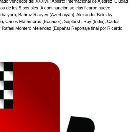
ado vencedor del XXXVIII Abierto Internacional de Ajedrez 'Ciudad
ntos de los 9 posibles. A continuación se clasificaron nueve
erbaiyán), Bahruz Rzayev (Azerbaiyán), Alexander Belezky
a), Carlos Matamoros (Ecuador), Saptarshi Roy (India), Carlos
y Rafael Montero Meléndez (España) Reportaje final por Ricardo