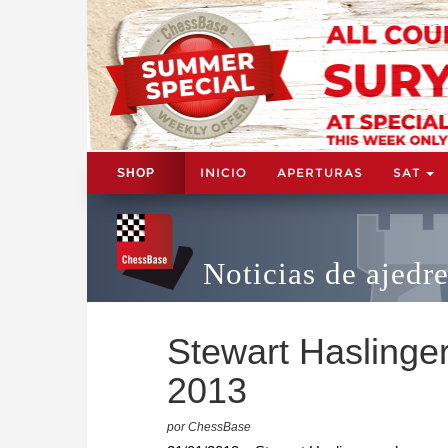
INICIO
APERTURAS
SAT
SHOP
Noticias de ajedr
Stewart Haslinger
2013
por ChessBase