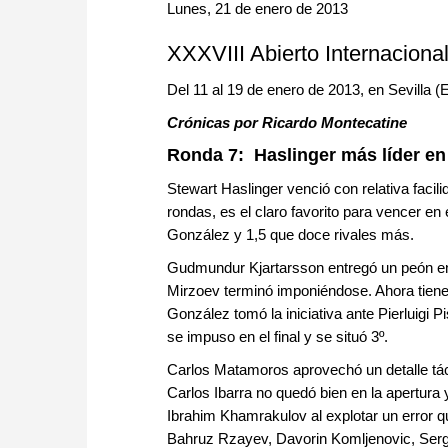
approach than ever before.
Lunes, 21 de enero de 2013
XXXVIII Abierto Internaciona
Del 11 al 19 de enero de 2013, en Sevilla 
Crónicas por Ricardo Montecatine
Ronda 7: Haslinger más líder en 
Stewart Haslinger venció con relativa facil
rondas, es el claro favorito para vencer en
González y 1,5 que doce rivales más.
Gudmundur Kjartarsson entregó un peón en 
Mirzoev terminó imponiéndose. Ahora tiene l
González tomó la iniciativa ante Pierluigi 
se impuso en el final y se situó 3º.
Carlos Matamoros aprovechó un detalle tác
Carlos Ibarra no quedó bien en la apertura
Ibrahim Khamrakulov al explotar un error q
Bahruz Rzayev, Davorin Komljenovic, Serg