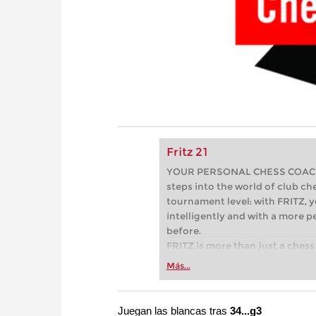
Fritz 21
YOUR PERSONAL CHESS COACH - 
steps into the world of club che
tournament level: with FRITZ, y
intelligently and with a more 
before.
FRITZ is more than just a chess 
Whether you’re taking your firs
Más...
or already playing at a tournam
more efficiently, intelligently
approach than ever before.
Juegan las blancas tras
34...g3