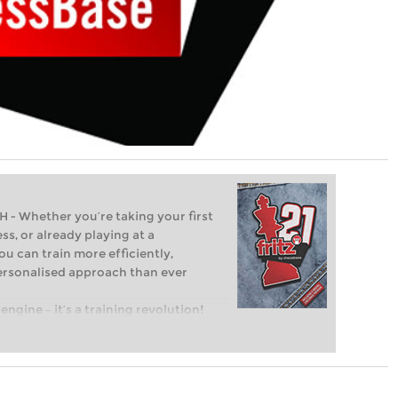
Whether you’re taking your first
ss, or already playing at a
ou can train more efficiently,
personalised approach than ever
engine – it’s a training revolution!
t steps into the world of club chess,
ent level: with FRITZ, you can train
 and with a more personalised