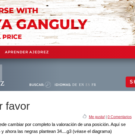
APRENDER AJEDREZ
ez
S
BUSCAR:
IDIOMAS:
DE
EN
ES
FR
r favor
Me gusta!
|
0 Comentarios
de cambiar por completo la valoración de una posición. Aquí se
y ahora las negras plantean 34....g3 (véase el diagrama)