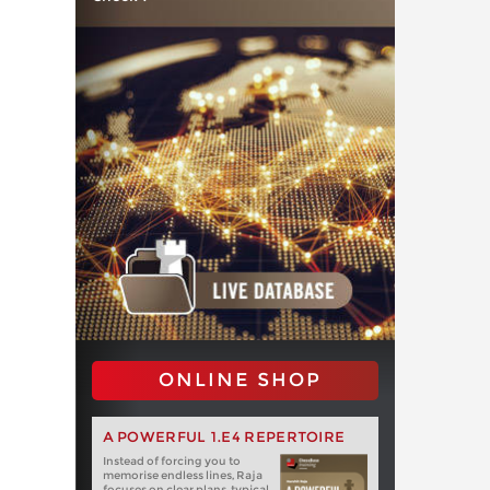
ONLINE SHOP
A POWERFUL 1.E4 REPERTOIRE
Instead of forcing you to
memorise endless lines, Raja
focuses on clear plans, typical