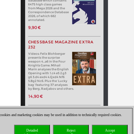
database which contains
6475 high class games
from Mega 2026 and the
Correspondence Database
2026, of which 682
annotated.
9,90 €
CHESSBASE MAGAZINE EXTRA
232
Videos: Felix Blohberger
presents the surprise
weapon 4…a6 in the Four
Knights Game. Mihail
Marin analyses the English
Opening with 1.c4 e5 2.g3
g6 3.d4 exd4 4.Qxd4 Nf6
5.Bg2 Nc6. Plus the ‘Lucky
bag’ featuring 37 analyses
by Berg, Radjabov and others.
14,90 €
 cookies and marketing cookies may be used in addition to technically required cookies.
Detailed
Reject
Accept