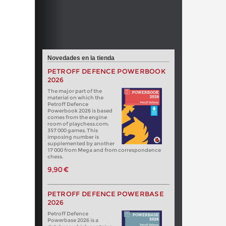
Novedades en la tienda
PETROFF DEFENCE POWERBOOK
2026
The major part of the
material on which the
Petroff Defence
Powerbook 2026 is based
comes from the engine
room of playchess.com:
357 000 games. This
imposing number is
supplemented by another
17 000 from Mega and from correspondence
chess.
9,90 €
PETROFF DEFENCE POWERBASE
2026
Petroff Defence
Powerbase 2026 is a