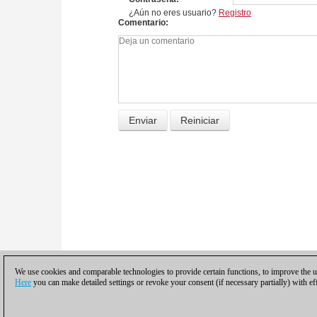
¿Aún no eres usuario?
Registro
Comentario
We use cookies and comparable technologies to provide certain functions, to improve the us
Here
you can make detailed settings or revoke your consent (if necessary partially) with ef
Política de privacidad
|
Pie de imprenta
|
Pa