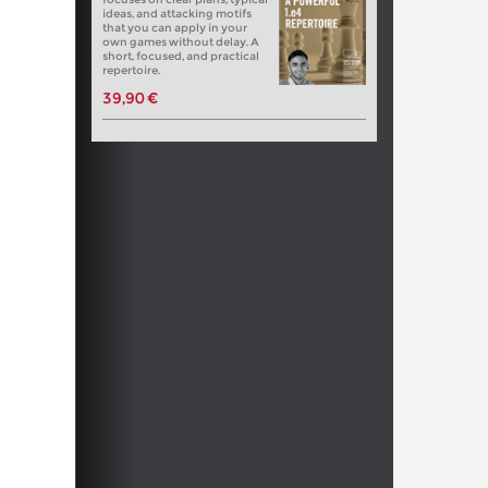
ideas, and attacking motifs
that you can apply in your
own games without delay. A
short, focused, and practical
repertoire.
39,90 €