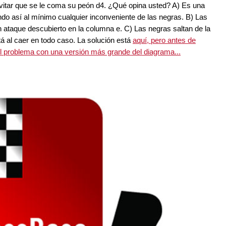
evitar que se le coma su peón d4. ¿Qué opina usted? A) Es una
ndo así al mínimo cualquier inconveniente de las negras. B) Las
 ataque descubierto en la columna e. C) Las negras saltan de la
tá al caer en todo caso. La solución está
aquí, pero antes de
el problema con una versión más grande del diagrama...