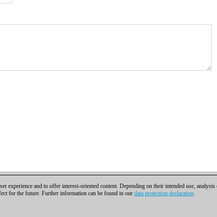
er experience and to offer interest-oriented content. Depending on their intended use, analysis
fect for the future. Further information can be found in our
data protection declaration
.
ra contactar
|
Cookies Management
|
Licencias
|
Compliance Hotline
|
Inicio