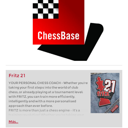
Fritz 21
YOUR PERSONAL CHESS COACH - Whether you’re
taking your first steps into the world of club
chess, or already playing at a tournament level:
with FRITZ, you can train more efficiently,
intelligently and with a more personalised
approach than ever before.
FRITZ is more than just a chess engine – it’s a
training revolution! Whether you’re taking your
first steps into the world of club chess, or already
Más...
playing at a tournament level: with FRITZ, you can