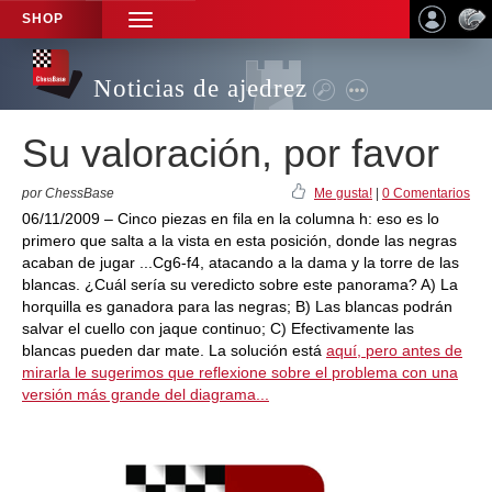
SHOP
TOGGLE
NAVIGATION
Noticias de ajedrez
Su valoración, por favor
por ChessBase
Me gusta!
|
0 Comentarios
06/11/2009 – Cinco piezas en fila en la columna h: eso es lo
primero que salta a la vista en esta posición, donde las negras
acaban de jugar ...Cg6-f4, atacando a la dama y la torre de las
blancas. ¿Cuál sería su veredicto sobre este panorama? A) La
horquilla es ganadora para las negras; B) Las blancas podrán
salvar el cuello con jaque continuo; C) Efectivamente las
blancas pueden dar mate. La solución está
aquí, pero antes de
mirarla le sugerimos que reflexione sobre el problema con una
versión más grande del diagrama...