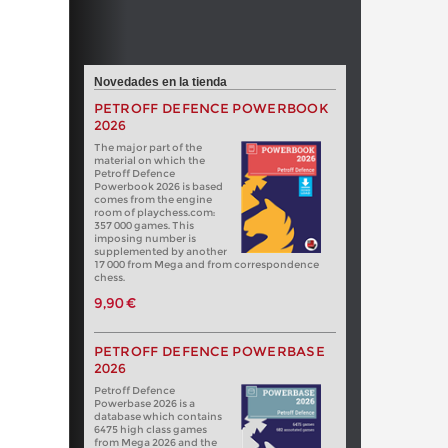
Novedades en la tienda
PETROFF DEFENCE POWERBOOK
2026
The major part of the
material on which the
Petroff Defence
Powerbook 2026 is based
comes from the engine
room of playchess.com:
357 000 games. This
imposing number is
supplemented by another
17 000 from Mega and from correspondence
chess.
9,90 €
PETROFF DEFENCE POWERBASE
2026
Petroff Defence
Powerbase 2026 is a
database which contains
6475 high class games
from Mega 2026 and the