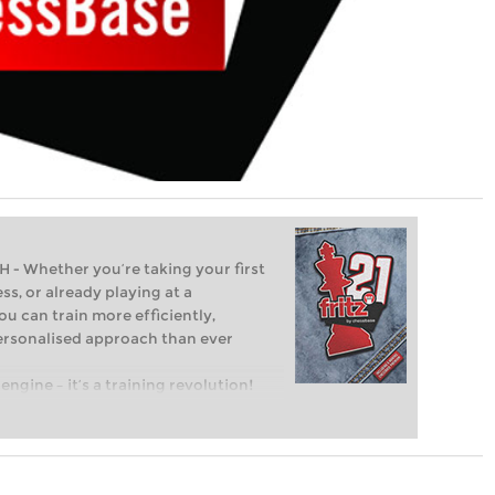
Whether you’re taking your first
ss, or already playing at a
ou can train more efficiently,
personalised approach than ever
engine – it’s a training revolution!
t steps into the world of club chess,
ent level: with FRITZ, you can train
 and with a more personalised