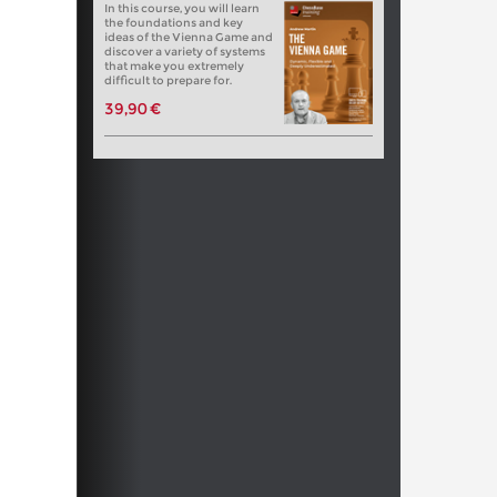
In this course, you will learn
the foundations and key
ideas of the Vienna Game and
discover a variety of systems
that make you extremely
difficult to prepare for.
39,90 €