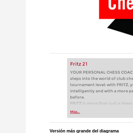
Fritz 21
YOUR PERSONAL CHESS COACH - 
steps into the world of club che
tournament level: with FRITZ, y
intelligently and with a more 
before.
FRITZ is more than just a chess 
Whether you’re taking your firs
Más...
or already playing at a tournam
more efficiently, intelligently
approach than ever before.
Versión más grande del diagrama