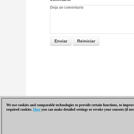
We use cookies and comparable technologies to provide certain functions, to improve
required cookies.
Here
you can make detailed settings or revoke your consent (if nec
Política de privacidad
|
Pie de imprenta
|
Par
© 2017 ChessBase GmbH