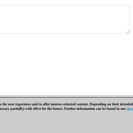
 the user experience and to offer interest-oriented content. Depending on their intended
essary partially) with effect for the future. Further information can be found in our
data
a contactar
|
Cookies Management
|
Licencias
|
Compliance Hotline
|
Inicio
 | Osterbekstraße 90a | 22083 Hamburgo | Alemania
coldest news