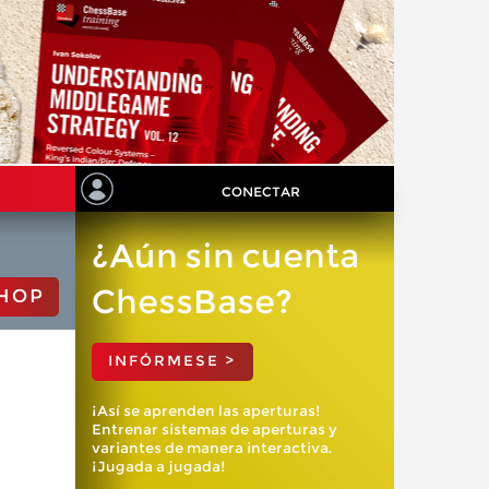
CONECTAR
¿Aún sin cuenta
ChessBase?
HOP
INFÓRMESE >
¡Así se aprenden las aperturas!
Entrenar sistemas de aperturas y
variantes de manera interactiva.
¡Jugada a jugada!