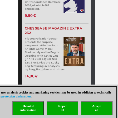
Correspondence Database
2026, of which 682
annotated.
9,90 €
CHESSBASE MAGAZINE EXTRA
232
Videos: Felix Blohberger
presents the surprise
weapon 4…a6 in the Four
Knights Game. Mihail
Marin analyses the English
Opening with 1.c4 e5 2.g3
g6 3.d4 exd4 4.Qxd4 Nf6
5.Bg2 Nc6. Plus the ‘Lucky
bag’ featuring 37 analyses
by Berg, Radjabov and others.
14,90 €
 use, analysis cookies and marketing cookies may be used in addition to technically
 protection declaration
.
Detailed
Reject
Accept
information
all
all