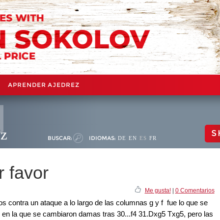
APRENDER AJEDREZ
ez
S
BUSCAR:
IDIOMAS:
DE
EN
ES
FR
r favor
Me gusta!
|
0 Comentarios
 contra un ataque a lo largo de las columnas g y f fue lo que se
 en la que se cambiaron damas tras 30...f4 31.Dxg5 Txg5, pero las