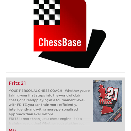
Fritz 21
YOUR PERSONAL CHESS COACH - Whether you’re
taking your first steps into the world of club
chess, or already playing at a tournament level:
with FRITZ, you can train more efficiently,
intelligently and with a more personalised
approach than ever before.
FRITZ is more than just a chess engine – it’s a
training revolution! Whether you’re taking your
first steps into the world of club chess, or already
Más...