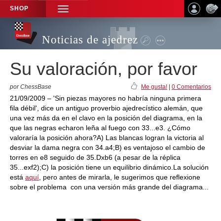
SHOP
TOGGLE
NAVIGATION
Noticias de ajedrez
Su valoración, por favor
por ChessBase
Me gusta!
|
0 Comentarios
21/09/2009 – 'Sin piezas mayores no habría ninguna primera
fila débil', dice un antiguo proverbio ajedrecístico alemán, que
una vez más da en el clavo en la posición del diagrama, en la
que las negras echaron leña al fuego con 33...e3. ¿Cómo
valoraría la posición ahora?A) Las blancas logran la victoria al
desviar la dama negra con 34.a4;B) es ventajoso el cambio de
torres en e8 seguido de 35.Dxb6 (a pesar de la réplica
35...exf2);C) la posición tiene un equilibrio dinámico.La solución
está
aquí
, pero antes de mirarla, le sugerimos que reflexione
sobre el problema con una versión más grande del diagrama...