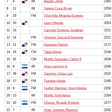
7
4
IM
Baules Jorge
2365
8
12
IM
Solano Cuya Bryan
2259
9
19
FM
Chinchilla Miranda Eugenio
2193
10
33
Leon Orlando
2053
11
15
Carvajal Gorgona Jonathan
2221
12
14
FM
Jimenez Garcia Emmanuel
2221
13
21
FM
Aizpurua Patrick
2171
14
18
CM
Tapia Alexei
2194
15
35
CM
Murillo Gonzalez Carlos E
2034
16
8
IM
Arias Lemnys A.
2286
17
39
FM
Sanchez Jorge Luis
2022
18
17
FM
Fuentes Adrian
2195
19
9
FM
Guillen Ramirez Jose Antonio
2282
20
13
IM
Murillo Tsijli Alexis
2254
21
10
FM
Chavez Ricardo Ernesto
2277
22
7
IM
Arias Santana Mauricio
2292