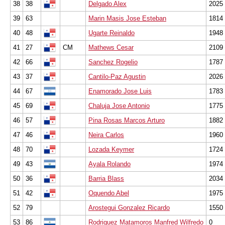
38
38
Delgado Alex
2025
39
63
Marin Masis Jose Esteban
1814
40
48
Ugarte Reinaldo
1948
41
27
CM
Mathews Cesar
2109
42
66
Sanchez Rogelio
1787
43
37
Cantilo-Paz Agustin
2026
44
67
Enamorado Jose Luis
1783
45
69
Chaluja Jose Antonio
1775
46
57
Pina Rosas Marcos Arturo
1882
47
46
Neira Carlos
1960
48
70
Lozada Keymer
1724
49
43
Ayala Rolando
1974
50
36
Barria Blass
2034
51
42
Oquendo Abel
1975
52
79
Arostegui Gonzalez Ricardo
1550
53
86
Rodriguez Matamoros Manfred Wilfredo
0