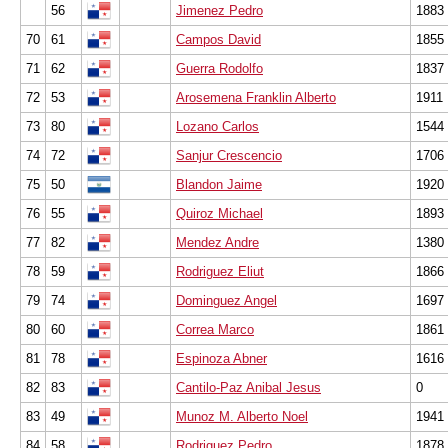
56
Jimenez Pedro
1883
70
61
Campos David
1855
71
62
Guerra Rodolfo
1837
72
53
Arosemena Franklin Alberto
1911
73
80
Lozano Carlos
1544
74
72
Sanjur Crescencio
1706
75
50
Blandon Jaime
1920
76
55
Quiroz Michael
1893
77
82
Mendez Andre
1380
78
59
Rodriguez Eliut
1866
79
74
Dominguez Angel
1697
80
60
Correa Marco
1861
81
78
Espinoza Abner
1616
82
83
Cantilo-Paz Anibal Jesus
0
83
49
Munoz M. Alberto Noel
1941
84
58
Rodriguez Pedro
1878