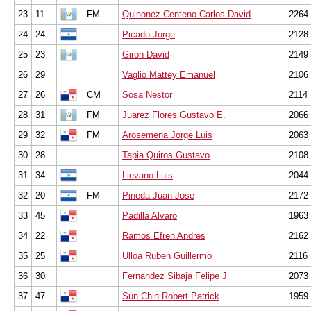
23
11
FM
Quinonez Centeno Carlos David
2264
24
24
Picado Jorge
2128
25
23
Giron David
2149
26
29
Vaglio Mattey Emanuel
2106
27
26
CM
Sosa Nestor
2114
28
31
FM
Juarez Flores Gustavo E.
2066
29
32
FM
Arosemena Jorge Luis
2063
30
28
Tapia Quiros Gustavo
2108
31
34
Lievano Luis
2044
32
20
FM
Pineda Juan Jose
2172
33
45
Padilla Alvaro
1963
34
22
Ramos Efren Andres
2162
35
25
Ulloa Ruben Guillermo
2116
36
30
Fernandez Sibaja Felipe J
2073
37
47
Sun Chin Robert Patrick
1959