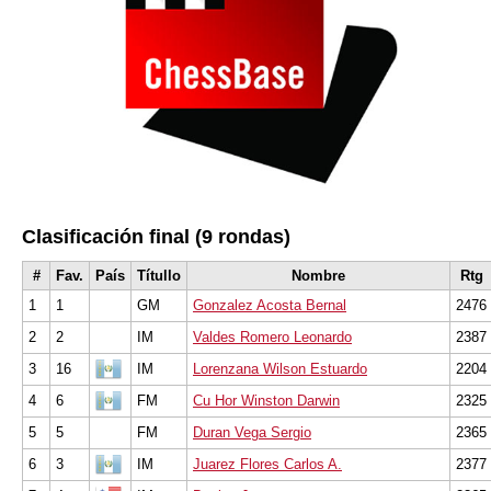
Clasificación final (9 rondas)
#
Fav.
País
Títullo
Nombre
Rtg
1
1
GM
Gonzalez Acosta Bernal
2476
2
2
IM
Valdes Romero Leonardo
2387
3
16
IM
Lorenzana Wilson Estuardo
2204
4
6
FM
Cu Hor Winston Darwin
2325
5
5
FM
Duran Vega Sergio
2365
6
3
IM
Juarez Flores Carlos A.
2377