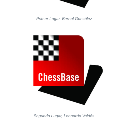
Primer Lugar, Bernal González
Segundo Lugar, Leonardo Valdés