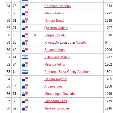
54
75
Carrasco Brandon
1673
55
65
Munoz Nelson
1792
56
81
Herrera Diego
1518
57
71
Quintero Gabriel
1707
58
76
CM
Vargas Rogelio
1670
59
85
Rivera De Leon Juan Alberto
0
60
40
Saucedo Ivan
2006
61
41
Villanueva Marcio
1977
62
54
Miranda Adrian
1902
63
64
Pomarez Soza Gerley Abraham
1801
64
73
Herrera Raymer
1705
65
44
Ardines Luis
1968
66
51
Montenegro Osvaldo
1919
67
68
Lombardo Elias
1779
68
52
Jenkins Esteban
1916