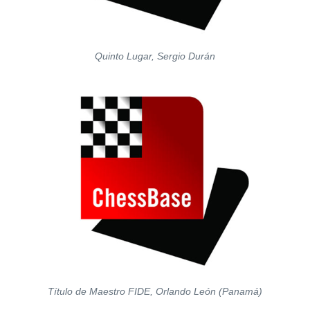
Quinto Lugar, Sergio Durán
Título de Maestro FIDE, Orlando León (Panamá)