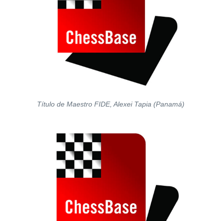
Título de Maestro FIDE, Alexei Tapia (Panamá)