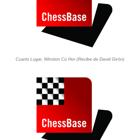
Cuarto Lugar, Winston Cú Hor (Recibe de David Girón)