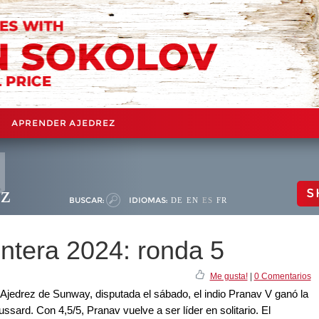
APRENDER AJEDREZ
ez
S
BUSCAR:
IDIOMAS:
DE
EN
ES
FR
ntera 2024: ronda 5
Me gusta!
|
0 Comentarios
e Ajedrez de Sunway, disputada el sábado, el indio Pranav V ganó la
ussard. Con 4,5/5, Pranav vuelve a ser líder en solitario. El