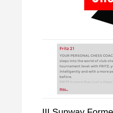
Fritz 21
YOUR PERSONAL CHESS COACH - 
steps into the world of club che
tournament level: with FRITZ, y
intelligently and with a more 
before.
FRITZ is more than just a chess 
Whether you’re taking your firs
Más...
or already playing at a tournam
more efficiently, intelligently
approach than ever before.
III Sunway Forme