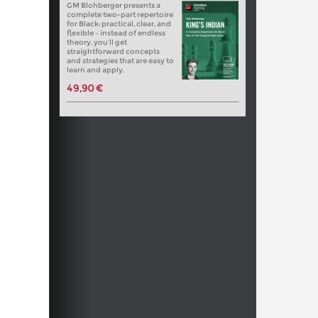
GM Blohberger presents a
complete two-part repertoire
for Black: practical, clear, and
flexible – instead of endless
theory, you’ll get
straightforward concepts
and strategies that are easy to
learn and apply.
49,90 €