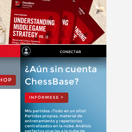
CONECTAR
¿Aún sin cuenta
ChessBase?
HOP
INFÓRMESE >
Mis partidas: ¡Todo en un sitio!
Partidas propias, material de
entrenamiento y repertorios
centralizados en la nube. Análisis
perfectos gracias a la nube de