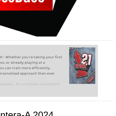
Whether you’re taking your first
ss, or already playing at a
ou can train more efficiently,
personalised approach than ever
engine – it’s a training revolution!
t steps into the world of club chess,
ent level: with FRITZ, you can train
 and with a more personalised
ntera-A 2024