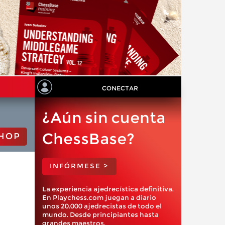
CONECTAR
¿Aún sin cuenta
ChessBase?
HOP
INFÓRMESE >
La experiencia ajedrecística definitiva.
En Playchess.com juegan a diario
unos 20.000 ajedrecistas de todo el
mundo. Desde principiantes hasta
grandes maestros.