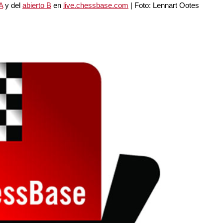
A
y del
abierto B
en
live.chessbase.com
| Foto: Lennart Ootes