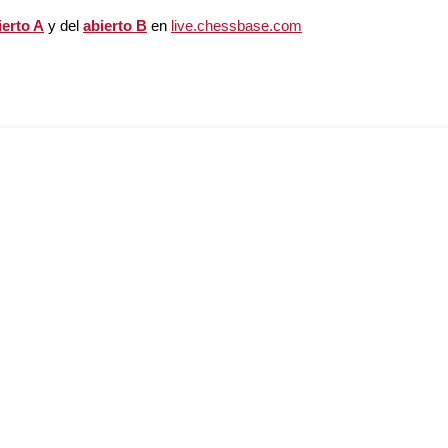
ierto A
y del
abierto B
en
live.chessbase.com