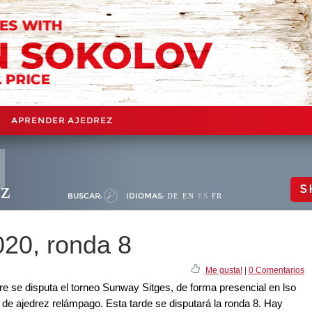
APRENDER AJEDREZ
ez
S
BUSCAR:
IDIOMAS:
DE
EN
ES
FR
20, ronda 8
Me gusta!
|
0 Comentarios
bre se disputa el torneo Sunway Sitges, de forma presencial en lso
 de ajedrez relámpago. Esta tarde se disputará la ronda 8. Hay