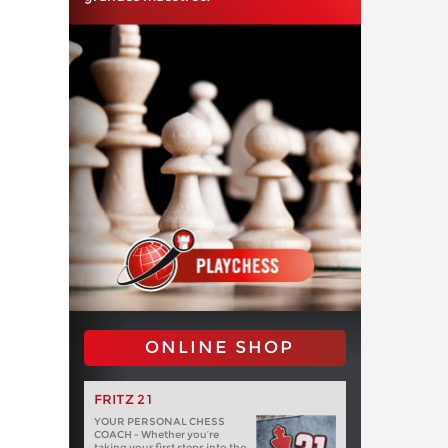
ONLINE SHOP
FRITZ 21
YOUR PERSONAL CHESS
COACH - Whether you’re
taking your first steps into the